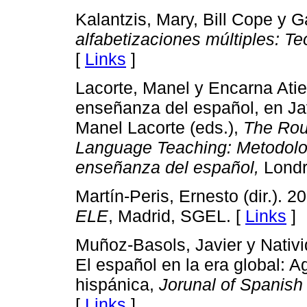
Kalantzis, Mary, Bill Cope y 
alfabetizaciones múltiples: Teo
[
Links
]
Lacorte, Manel y Encarna Atie
enseñanza del español, en Jav
Manel Lacorte (eds.),
The Rou
Language Teaching: Metodolog
enseñanza del español,
Londr
Martín-Peris, Ernesto (dir.). 2
ELE
, Madrid, SGEL. [
Links
]
Muñoz-Basols, Javier y Nativ
El español en la era global: A
hispánica,
Jorunal of Spanis
[
Links
]