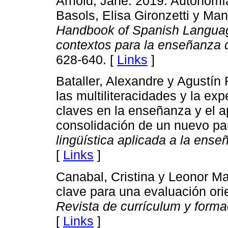
Arnold, Jane. 2019. Autonomí
Basols, Elisa Gironzetti y Man
Handbook of Spanish Languag
contextos para la enseñanza 
628-640. [
Links
]
Bataller, Alexandre y Agustín
las multiliteracidades y la ex
claves en la enseñanza y el a
consolidación de un nuevo p
lingüística aplicada a la ens
[
Links
]
Canabal, Cristina y Leonor Mar
clave para una evaluación ori
Revista de currículum y forma
[
Links
]