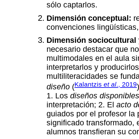
sólo captarlos.
Dimensión conceptual:
re
convenciones lingüísticas, 
Dimensión sociocultural y
necesario destacar que no 
multimodales en el aula s
interpretarlos y producirlo
multiliteracidades se fun
Kalantzis
et al
., 2019
diseño
(
1. Los
diseños disponible
interpretación; 2. El
acto d
guiados por el profesor la 
significado transformado, 
alumnos transfieran su con