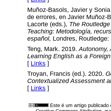
Muñoz-Basols, Javier y Sonia B
de errores, en Javier Muñoz-B
Lacorte (eds.),
The Routledge
Teaching: Metodología, recur
español,
Londres, Routledge: 
Teng, Mark. 2019.
Autonomy, A
Learning English as a Foreig
[
Links
]
Troyan, Francis (ed.). 2020.
G
Contextualized Assessment a
[
Links
]
Este é um artigo publicado
Creative Commons Attribution, qu