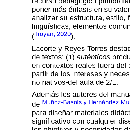
recurso pedagógico primordial
poner más énfasis en su valor
analizar su estructura, estilo,
lingüísticas, elementos comun
Troyan, 2020
(
).
Lacorte y Reyes-Torres destaca
de textos: (1)
auténticos
produ
en contextos reales fuera del 
partir de los intereses y nece
no nativos-del aula de 2/L.
Además los autores del manu
Muñoz-Basols y Hernández Mu
de
para diseñar materiales didáct
significativo con cualquier di
los objetivos y necesidades d