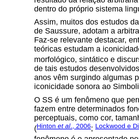
dentro do próprio sistema lingu
Assim, muitos dos estudos da l
de Saussure, adotam a arbitr
Faz-se relevante destacar, en
teóricas estudam a iconicidade
morfológico, sintático e discur
de tais estudos desenvolvidos
anos vêm surgindo algumas p
iconicidade sonora ao Simbol
O SS é um fenômeno que permi
fazem entre determinados fon
perceptuais, como cor, tamanh
Hinton
et al
., 2006
Lockwood e D
(
;
fenômeno é o apresentado po