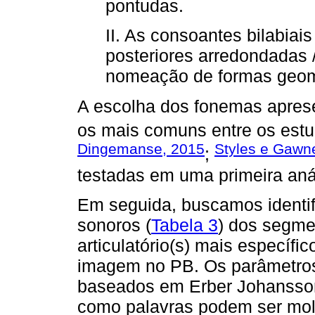
pontudas.
II. As consoantes bilabiais /
posteriores arredondadas 
nomeação de formas geom
A escolha dos fonemas aprese
os mais comuns entre os estu
Dingemanse, 2015
Styles e Gawn
;
testadas em uma primeira anál
Em seguida, buscamos identifi
sonoros (
Tabela 3
) dos segmen
articulatório(s) mais específi
imagem no PB. Os parâmetros
baseados em Erber Johanss
como palavras podem ser mol