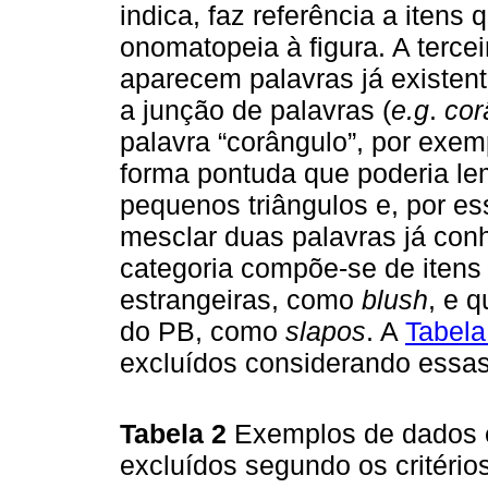
indica, faz referência a itens 
onomatopeia à figura. A terc
aparecem palavras já existen
a junção de palavras (
e.g
.
cor
palavra “corângulo”, por exem
forma pontuda que poderia le
pequenos triângulos e, por ess
mesclar duas palavras já conh
categoria compõe-se de itens
estrangeiras, como
blush
, e 
do PB, como
slapos
. A
Tabela
excluídos considerando essas
Tabela 2
Exemplos de dados es
excluídos segundo os critéri