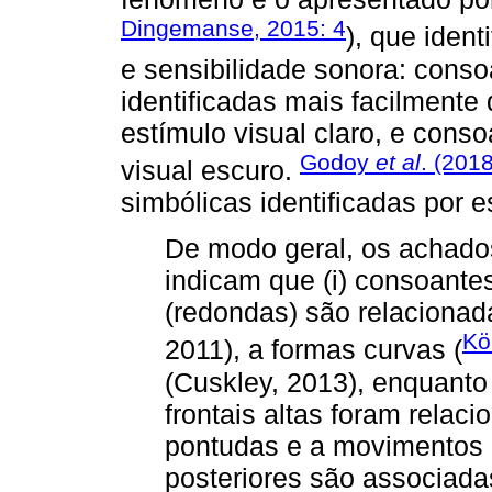
Dingemanse, 2015: 4
), que iden
e sensibilidade sonora: con
identificadas mais facilment
estímulo visual claro, e con
Godoy
et al
. (2018
visual escuro.
simbólicas identificadas por e
De modo geral, os achados
indicam que (i) consoante
(redondas) são relacionad
Kö
2011), a formas curvas (
(Cuskley, 2013), enquant
frontais altas foram relac
pontudas e a movimentos rá
posteriores são associada