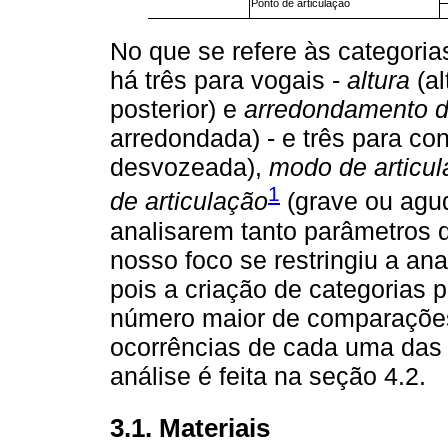
Ponto de articulação
No que se refere às categoria
há três para vogais -
altura
(al
posterior) e
arredondamento d
arredondada) - e três para co
desvozeada),
modo de articu
1
de articulação
(grave ou agud
analisarem tanto parâmetros 
nosso foco se restringiu a an
pois a criação de categorias 
número maior de comparações
ocorrências de cada uma das
análise é feita na seção 4.2.
3.1. Materiais