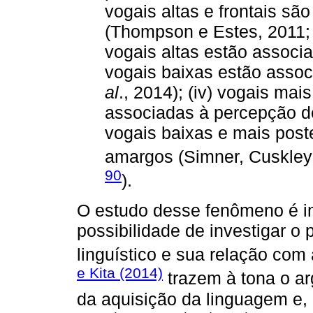
vogais altas e frontais s
(Thompson e Estes, 2011; O
vogais altas estão associ
vogais baixas estão asso
al
., 2014); (iv) vogais mai
associadas à percepção d
vogais baixas e mais post
amargos (Simner, Cuskley 
90
).
O estudo desse fenômeno é im
possibilidade de investigar o
linguístico e sua relação co
e Kita (2014)
trazem à tona o a
da aquisição da linguagem e,