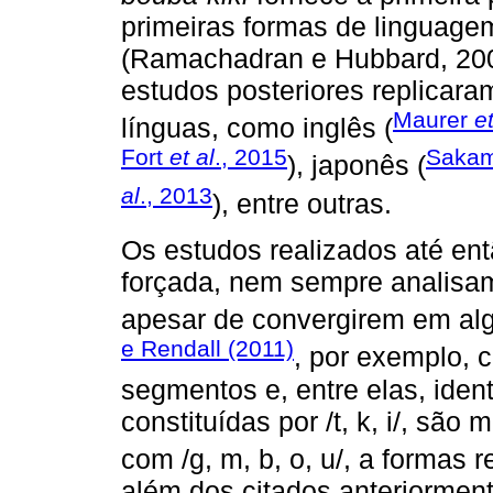
primeiras formas de linguag
(Ramachadran e Hubbard, 2001
estudos posteriores replicara
Maurer
et
línguas, como inglês (
Fort
et al
., 2015
Sakam
), japonês (
al
., 2013
), entre outras.
Os estudos realizados até en
forçada, nem sempre analis
apesar de convergirem em al
e Rendall (2011)
, por exemplo, 
segmentos e, entre elas, iden
constituídas por /t, k, i/, sã
com /g, m, b, o, u/, a formas
além dos citados anteriorment