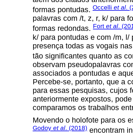
Occelli
et al
. 
formas pontudas.
palavras com /t, z, r, k/ para 
Fort
et al
. (20
formas redondas.
k/ para pontudas e com /m, l/
presença todas as vogais nas
tão significantes quanto as c
observam pseudopalavras com 
associados a pontudas e aquel
Percebe-se, portanto, que a co
para essas pesquisas, cujos
anteriormente expostos, pod
comparamos os trabalhos entr
Movendo o holofote para os e
Godoy
et al
. (2018)
encontram ind