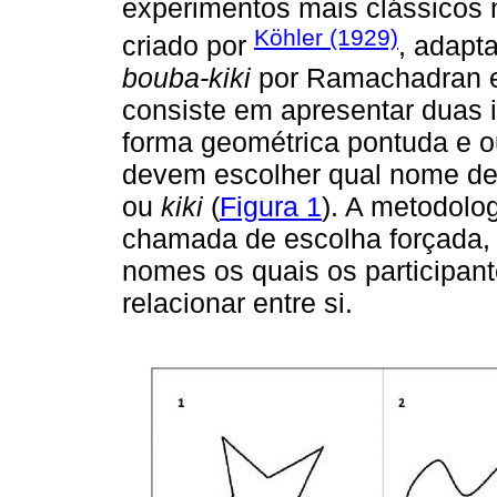
experimentos mais clássicos 
Köhler (1929)
criado por
, adapt
bouba-kiki
por Ramachadran e
consiste em apresentar duas
forma geométrica pontuda e ou
devem escolher qual nome dev
ou
kiki
(
Figura 1
). A metodolog
chamada de escolha forçada, 
nomes os quais os participa
relacionar entre si.