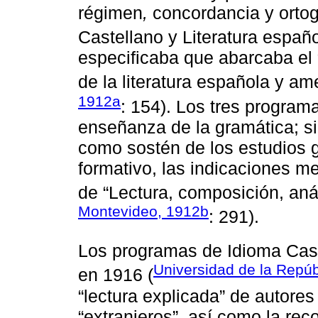
régimen
,
concordancia y ortog
Castellano y Literatura españ
especificaba que abarcaba el 
de la literatura española y am
1912a
: 154). Los tres programa
enseñanza de la gramática; si
como sostén de los estudios g
formativo, las indicaciones m
de “Lectura, composición, anál
Montevideo, 1912b
: 291).
Los programas de Idioma Cast
Universidad de la Repúb
en 1916 (
“lectura explicada” de autore
“extranjeros”, así como la re