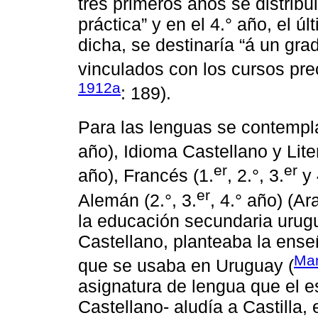
tres primeros años se distribu
práctica” y en el 4.° año, el 
dicha, se destinaría “á un gr
vinculados con los cursos pre
1912a
: 189).
Para las lenguas se contempl
año), Idioma Castellano y Lit
er
er
año), Francés (1.
, 2.°, 3.
y 
er
Alemán (2.°, 3.
, 4.° año) (A
la educación secundaria urugu
Castellano, planteaba la ense
Man
que se usaba en Uruguay (
asignatura de lengua que el 
Castellano- aludía a Castilla,