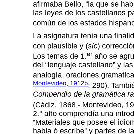
afirmaba Bello, “la que se hab
las leyes de los castellanos 
común de los estados hispan
La asignatura tenía una finali
con plausible y (
sic
) correcció
er
Los temas de 1.
año se agru
del “lenguaje castellano” y las
analogía, oraciones gramatical
Montevideo, 1912b
: 290). Tambi
Compendio de la gramática r
(Cádiz, 1868 - Montevideo, 1
2.° año comprendía una introd
“Materiales que posee el idio
habla ó escribe” y partes de la