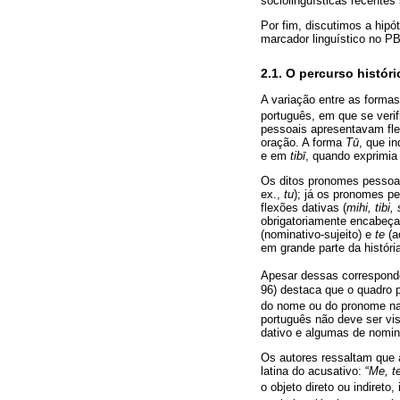
sociolinguísticas recentes
Por fim, discutimos a hipót
marcador linguístico no PB
2.1. O percurso histór
A variação entre as forma
português, em que se veri
pessoais apresentavam flex
oração. A forma
Tū
, que i
e em
tibī
, quando exprimia o
Os ditos pronomes pessoais
ex.,
tu
); já os pronomes pe
flexões dativas (
mihi, tibi, 
obrigatoriamente encabeça
(nominativo-sujeito) e
te
(a
em grande parte da histór
Apesar dessas correspondê
96) destaca que o quadro 
do nome ou do pronome na
português não deve ser vi
dativo e algumas de nomin
Os autores ressaltam que 
latina do acusativo: “
Me, t
o objeto direto ou indireto