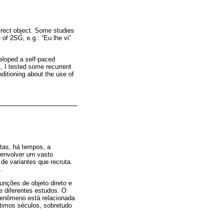
direct object. Some studies
 of 2SG, e.g.: “Eu lhe vi”
veloped a self-paced
t, I tested some recurrent
nditioning about the use of
tas, há tempos, a
 envolver um vasto
de variantes que recruta.
.
unções de objeto direto e
e diferentes estudos. O
fenômeno está relacionada
timos séculos, sobretudo