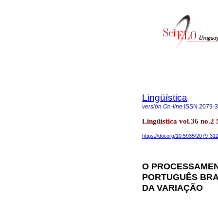
Lingüística
versión On-line
ISSN
2079-
Lingüística vol.36 no
https://doi.org/10.5935/2079-3
O PROCESSAMEN
PORTUGUÊS BRAS
DA VARIAÇÃO