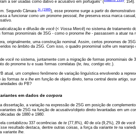
eram a ser usadas como dativo e acusativo em português” (
: 154).
Jr. (1985
atim. Segundo Câmara
), esse pronome surge a partir do demonstrativ
assa a funcionar como um pronome pessoal,
lhe
preserva essa marca casual
sativo.
aticalização e difusão de
você
(<
Vossa Mercê
) no sistema de tratamento do
tas formas pronominais de 3SG - como o pronome
lhe
- passassem a atuar na r
ra, originalmente, uma construção nominal. Assim, certos pronomes de 3SG 
nseridos no âmbito da 2SG. Com isso, o quadro pronominal sofre um rearranjo 
 de
você
no sistema, juntamente com a migração de formas pronominais de 
nto do pronome
tu
e suas formas correlatas (
te, teu, contigo
etc.).
PB atual, um complexo fenômeno de variação linguística envolvendo a repre
re às formas
te
e
lhe
em função de objeto direto, tema central deste artigo, s
 variedades do PB?
 variantes em dados de
corpora
ua dissertação, a variação na expressão de 2SG em posição de complemento
variantes de 2SG na função de acusativo/objeto direto levantadas em um
co
s décadas de 1880 e 1980.
ela contabilizou 337 ocorrências de
te
(77,8%), 40 de
o/a
(9,2%), 29 de
você
Esse resultado destaca, dentre outras coisas, a força da variante
te
na varieda
a variante
lhe
.