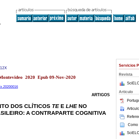
Servicios 
312X
Revista
.2 Montevideo 2020 Epub 09-Nov-2020
SciELO
12x.20200016
Articulo
ARTIGOS
Portug
TO DOS CLÍTICOS
TE
E
LHE
NO
Articu
ILEIRO: A CONTRAPARTE COGNITIVA
Referen
Como c
SciELO