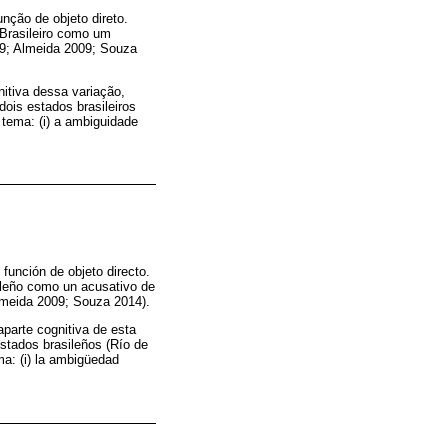
nção de objeto direto.
 Brasileiro como um
9; Almeida 2009; Souza
nitiva dessa variação,
 dois estados brasileiros
 tema: (i) a ambiguidade
función de objeto directo.
sileño como un acusativo de
meida 2009; Souza 2014).
aparte cognitiva de esta
estados brasileños (Río de
ma: (i) la ambigüedad