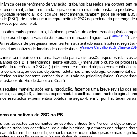
 dinâmica desse fenômeno de variação, trabalhos baseados em
corpora
têm re
o pronominal, a forma
te
ainda figura como uma variante bastante produtiva.
guidade referencial: o clítico
lhe
, teoricamente, também pode se referir à 3
co de [2SG], de modo que a interpretação de 2SG dependeria da presença de 
me
você
, por exemplo).
cussões mais gramaticais, há ainda questões de ordem extralinguística impor
Labov 1972
 hipótese de que a variante
lhe
seria um marcador linguístico (
), as
Os resultados de pesquisas recentes têm sustentado essa hipótese, registra
Araújo e Carvalho 2015
Almeida 201
ndivíduos nativos de localidades nordestinas (
;
camos contribuir com o tema trazendo para a discussão aspectos relativos 
alantes do PB. Pretendemos, neste estudo, (i) mensurar o custo de processa
ação da referência à 2SG e (ii) observar se o fator diatópico exerce influênc
a a concretização desses objetivos, adotamos a metodologia experimental da
técnica
on-line
bastante conhecida e utilizada na psicolinguística. O experimen
s estados do Rio de Janeiro e Ceará.
a seguinte maneira: após esta introdução, fazemos uma breve revisão dos es
amos, na seção 3, a técnica experimental escolhida como metodologia alterna
 os resultados experimentais obtidos na seção 4; em 5, por fim, tecemos as
omo acusativos de 2SG no PB
 três aspectos concernentes ao uso dos clíticos
te
e
lhe
como objeto direto
lguns trabalhos descritivos, de cunho histórico, que tratam das origens das
e as afetaram. Em seguida, comentamos os resultados gerais e mais signific