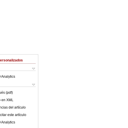
Personalizados
 Analytics
ués (pdf)
lo en XML
cias del artículo
itar este artículo
 Analytics