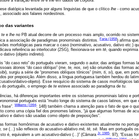
 sobre a variação entre
te
e
lhe
em dados de
corpora
.
ese diatópica levantada por alguns linguistas de que o clítico
lhe
- como acus
, associado aos falares nordestinos.
ico das variantes
s
te
e
lhe
no PB atual decorre de um processo mais amplo, ocorrido no sistem
Faria (1958
fica a associação de paradigmas pronominais distintos.
) afirma que
ões morfológicas para marcar o caso (nominativo, acusativo, dativo etc.) qu
ndicava referência ao interlocutor (2SG), flexionava-se em
tē
, quando exprimia 
 dativo (objeto indireto).
 “do caso reto” do português vieram, segundo o autor, das antigas formas la
ssoais átonos “do caso oblíquo” (
me, te, nos, se
) são oriundos das formas ac
sibi
), surgiu a série de “pronomes oblíquos tônicos” (
mim, ti, si
), que, em por
dos por preposição. Além disso, a língua portuguesa também herdou do latim
cusativo/dativo-objeto). Esse resquício do sistema de casos morfológicos lati
ia do português, o emprego de
te
esteve associado ao paradigma de
tu
.
ncias, há diferenças importantes entre os sistemas pronominais latino e p
pronominal português está “muito longe do sistema de casos latinos, em que
Williams (1994
 frase”.
: 148) também chama a atenção para o fato de que o qu
sto como uma cópia fiel dos pronomes latinos, “já que algumas formas de a
ativo e dativo são usadas como objeto de preposições”.
as formas homônimas de acusativo e dativo existentes atualmente no portu
e, se
(...) são reflexos do acusativo-ablativo
mē, tē, sē.
Mas em português os c
Jr. 1985
, isto é, equivalem a um acusativo-dativo (...)” (Câmara
: 97); “Essas f
Williams 1994