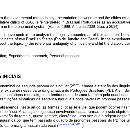
from the experimental methodology, the variation between
te
and
lhe
clitics as 
 dative clitics of 3SG, is reinterpreted in Brazilian Portuguese as an accusative
m in the pronominal system (Ramos 1999; Almeida 2009; Souza 2014).
cusative context. To analyze the cognitive counterpart of this variation, I de
rticipants of two Brazilian States (Rio de Janeiro and Ceará). In the experimen
out the topic: (i) the referential ambiguity of clitics
lhe
and (ii) the diatopic co
iation; Experimental approach; Personal pronouns
INICIAIS
onominal de segunda pessoa do singular (2SG), chama a atenção dos linguis
el existente nessa parte da gramática do Português Brasileiro (PB). Além de
s linguísticos e sociais, esse fenômeno se destaca também pela quantidade 
 as funções sintáticas da sentença nas quais pode haver um pronome pessoal
alisaremos, neste artigo, as formas clíticas
te
e
lhe
, que podem ocorrer nas f
emporâneo. A variação linguística envolvendo essas formas tem sido objeto d
xploração do tema é, quase sempre, diacrônico, uma vez que a origem desse 
nguística por que tem passado o quadro de pronomes pessoais do PB nos úl
Lopes
et al.
2018
ão da forma gramaticalizada
você
(
).