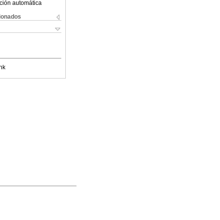
ción automática
cionados
nk