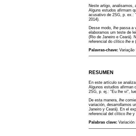
Neste artigo, analisamos, a
Alguns estudos afirmam 
acusativo de 2SG, p. ex.: 
2014).
Desse modo,
lhe
passa a 
elaboramos um teste de lei
(Rio de Janeiro e Ceará). 
referencial do clítico
lhe
e (
Palavras-chave:
Variação
RESUMEN
En este artículo se analiza
Algunos estudios afirman q
2SG, p. ej.: "Eu lhe vi", l
De esta manera,
lhe
comien
variación, desarrollamos u
Janeiro y Ceará). En el ex
referencial del clítico
lhe
y 
Palabras clave:
Variación