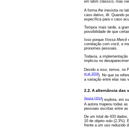
em latim clássico, mas vi
A forma
lhe
inexistia no l
caso dativo,
illi
. Quando p
específica para o caso acu
Tempos mais tarde, a gram
possibilidade de que cer
Isso porque
Vossa Mercê
e
correlação com
você
, e i
pronomes pessoais.
Todavia, a implementação
implicou no desaparecime
Devido a isso, temos, no 
et al
. 2018
). No que se refe
a variação entre elas nas
2.2. A alternância das
Souza (2014
) explora, em s
A autora mapeou todas as 
pessoais escritas entre a
De um total de 433 dados, 
10 de objeto nulo (2,3%). 
frente a um uso reduzido d