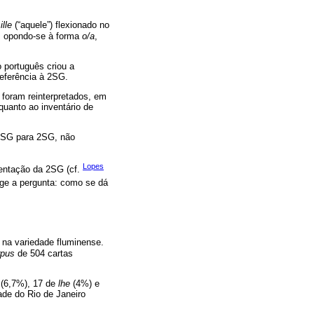
o
ille
(“aquele”) flexionado no
, opondo-se à forma
o/a
,
 português criou a
eferência à 2SG.
foram reinterpretados, em
quanto ao inventário de
3SG para 2SG, não
Lopes
sentação da 2SG (cf.
urge a pergunta: como se dá
 na variedade fluminense.
rpus
de 504 cartas
(6,7%), 17 de
lhe
(4%) e
de do Rio de Janeiro