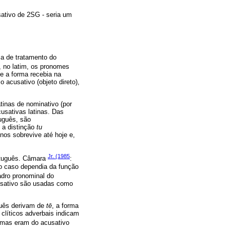
ativo de 2SG - seria um
a de tratamento do
, no latim, os pronomes
e a forma recebia na
o acusativo (objeto direto),
tinas de nominativo (por
usativas latinas. Das
tuguês, são
 a distinção
tu
nos sobrevive até hoje e,
Jr. (1985
ortuguês. Câmara
:
 o caso dependia da função
adro pronominal do
cusativo são usadas como
guês derivam de
tē
, a forma
líticos adverbais indicam
ormas eram do acusativo