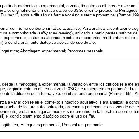
 partir da metodologia experimental, a variação entre os clíticos
te
e
lhe
na fu
que
lhe
, originalmente um clítico dativo de 3SG, é reinterpretado no Português
"Eu lhe vi", após a difusão da forma
você
no sistema pronominal (Ramos 199
variar com
te
no contexto sintático acusativo. Para analisar a contraparte cog
tura automonitorada (
self-paced reading
), aplicado a participantes nativos de
No experimento, testamos algumas hipóteses recorrentes na literatura sobre o
ii) o condicionamento diatópico acerca do uso de
lhe
.
 linguística; Abordagem experimental; Pronomes pessoais
, desde la metodología experimental, la variación entre los clíticos
te
e
lhe
en 
ue, originalmente un clítico dativo de 3SG, se reinterpreta en portugués bra
uego de la difusión de la forma
você
en el sistema pronominal (Ramos 1999; Al
za a variar con
te
en el contexto sintáctico acusativo. Para analizar la contr
na prueba de lectura autocontrolada, aplicada a participantes nativos de dos 
perimento, probamos algunas hipótesis recurrentes en la literatura sobre el te
(ii) el condicionamiento diatópico sobre el uso de
lhe
.
 lingüística; Enfoque experimental; Pronombres personales