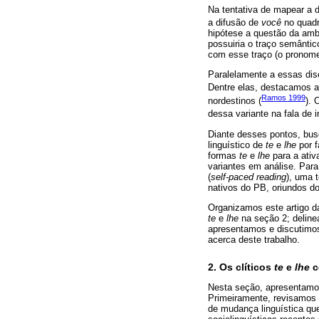
Na tentativa de mapear a
a difusão de
você
no quadr
hipótese a questão da ambi
possuiria o traço semânti
com esse traço (o prono
Paralelamente a essas dis
Dentre elas, destacamos a
Ramos 1999
nordestinos (
). 
dessa variante na fala de i
Diante desses pontos, bus
linguístico de
te
e
lhe
por f
formas
te
e
lhe
para a ativ
variantes em análise. Par
(
self-paced reading
), uma 
nativos do PB, oriundos do
Organizamos este artigo d
te
e
lhe
na seção 2; deline
apresentamos e discutimos
acerca deste trabalho.
2. Os clíticos
te
e
lhe
c
Nesta seção, apresentamos
Primeiramente, revisamos a
de mudança linguística qu