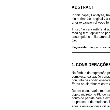
ABSTRACT
In this paper, I analyze, 
claim that
lhe
, originally a
after expansion of
você
for
Thus,
lhe
vary with
te
at ac
reading test, applied to pa
assumptions in literature ab
lhe
.
Keywords:
Linguistic var
1. CONSIDERAÇÕES 
No âmbito da expressão pr
complexa realização variáv
conjunto de condicionadore
Estas se distribuem entre
Dentre essas variantes, an
objeto indireto no PB cont
ponto de partida para a e
ao processo de mudança li
após a emergência e difus