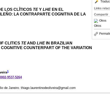
Traduc
Links rela
E LOS CLÍTICOS
TE
Y
LHE
EN EL
LEÑO: LA CONTRAPARTE COGNITIVA DE LA
Compartir
Otros
Otros
Permali
F CLITICS
TE
AND
LHE
IN BRAZILIAN
 COGNITIVE COUNTERPART OF THE VARIATION
1
veira
-0002-9537-5264
io de Janeiro. thiago.laurentinodeoliveira@gmail.com