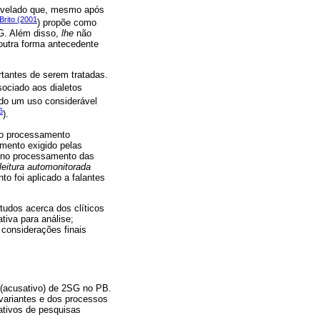
velado que, mesmo após
Brito (2001
) propõe como
SG. Além disso,
lhe
não
outra forma antecedente
tantes de serem tratadas.
sociado aos dialetos
ndo um uso considerável
6
).
ao processamento
mento exigido pelas
ia no processamento das
leitura automonitorada
to foi aplicado a falantes
tudos acerca dos clíticos
tiva para análise;
 considerações finais
 (acusativo) de 2SG no PB.
 variantes e dos processos
ativos de pesquisas