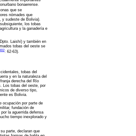
 conurbano bonaerense.
rsonas que se
ctores nómades que
 y sudeste de Bolivia).
 subsiguiente, los tobas
agricultura y la ganadería e
Dpto. Laishí) y también en
lamados tobas del oeste se
002
: 62-63).
ccidentales, tobas del
erra y en la naturaleza del
franja derecha del Río
 Los tobas del oeste, por
micos de diverso tipo,
ente es Bolivia.
de ocupación por parte de
ilitar, fundación de
 por la aguerrida defensa
 mucho tiempo inexplorado y
 su parte, declaran que
stintas formas de habla en