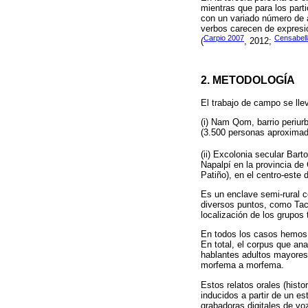
mientras que para los part
con un variado número de a
verbos carecen de expresió
Carpio 2007
Censabell
(
, 2012;
2. METODOLOGÍA
El trabajo de campo se lle
(i) Nam Qom, barrio periur
(3.500 personas aproximad
(ii) Excolonia secular Bar
Napalpí en la provincia d
Patiño), en el centro-este d
Es un enclave semi-rural c
diversos puntos, como Taca
localización de los grupos
En todos los casos hemos 
En total, el corpus que ana
hablantes adultos mayores
morfema a morfema.
Estos relatos orales (histo
inducidos a partir de un e
grabadoras digitales de vo