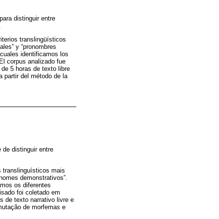
ara distinguir entre
.
erios translingüísticos
ales” y “pronombres
 cuales identificamos los
El corpus analizado fue
e 5 horas de texto libre
 partir del método de la
de distinguir entre
 translinguísticos mais
onomes demonstrativos”.
amos os diferentes
isado foi coletado em
e texto narrativo livre e
comutação de morfemas e