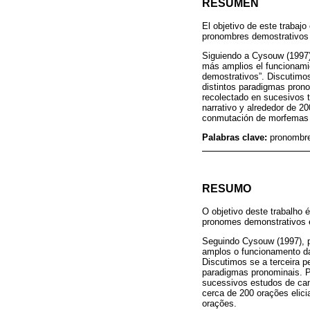
RESUMEN
El objetivo de este trabajo
pronombres demostrativos y
Siguiendo a Cysouw (1997),
más amplios el funcionami
demostrativos”. Discutimos 
distintos paradigmas prono
recolectado en sucesivos 
narrativo y alrededor de 20
conmutación de morfemas 
Palabras clave:
pronombres
RESUMO
O objetivo deste trabalho é
pronomes demonstrativos e
Seguindo Cysouw (1997), pr
amplos o funcionamento da
Discutimos se a terceira p
paradigmas pronominais. Pr
sucessivos estudos de cam
cerca de 200 orações elic
orações.