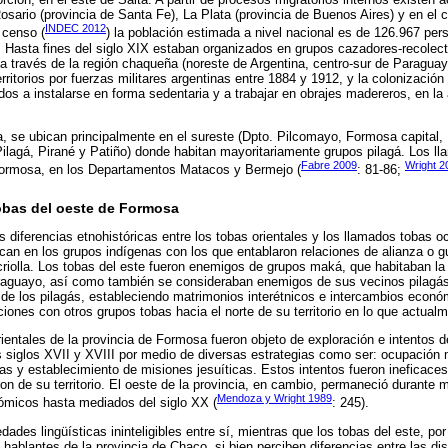
osario (provincia de Santa Fe), La Plata (provincia de Buenos Aires) y en el
INDEC 2012
 censo (
) la población estimada a nivel nacional es de 126.967 pe
 Hasta fines del siglo XIX estaban organizados en grupos cazadores-recole
 través de la región chaqueña (noreste de Argentina, centro-sur de Paraguay,
ritorios por fuerzas militares argentinas entre 1884 y 1912, y la colonización
os a instalarse en forma sedentaria y a trabajar en obrajes madereros, en la 
, se ubican principalmente en el sureste (Dpto. Pilcomayo, Formosa capital, 
ilagá, Pirané y Patiño) donde habitan mayoritariamente grupos pilagá. Los l
Fabre 2009
Wright 2
Formosa, en los Departamentos Matacos y Bermejo (
: 81-86;
tobas del oeste de Formosa
 diferencias etnohistóricas entre los tobas orientales y los llamados tobas o
ican en los grupos indígenas con los que entablaron relaciones de alianza o gu
criolla. Los tobas del este fueron enemigos de grupos maká, que habitaban la 
aguayo, así como también se consideraban enemigos de sus vecinos pilagás.
s de los pilagás, estableciendo matrimonios interétnicos e intercambios econó
iones con otros grupos tobas hacia el norte de su territorio en lo que actualm
rientales de la provincia de Formosa fueron objeto de exploración e intentos 
 siglos XVII y XVIII por medio de diversas estrategias como ser: ocupación m
s y establecimiento de misiones jesuíticas. Estos intentos fueron ineficaces
ron de su territorio. El oeste de la provincia, en cambio, permaneció durante
Mendoza y Wright 1989
nómicos hasta mediados del siglo XX (
: 245).
des lingüísticas ininteligibles entre sí, mientras que los tobas del este, por
hablantes de la provincia de Chaco, si bien perciben diferencias entre las di