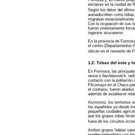
enclaves en la ciudad de R
Según los datos del último
autoadscriben como tobas.
migraban estacionalmente a
Con la ocupación de sus ter
fueron violentamente forzad
ingenios azucareros.
En la provincia de Formosa
el centro (Departamentos P
ubican en el noroeste de 
1.2. Tobas del este y 
En Formosa, las principales
oeste o
ñachilamole’k
, rad
contacto con la población 
Pilcomayo en el Chaco par
el contrario, fueron aliado
además de establecer relac
Asímismo, los territorios o
los españoles ya desde los
pequeñas ciudades agrícola
que los grupos tobas hicie
fuera de los circuitos eco
Ambos grupos hablan varieda
pueden entenderse con los 