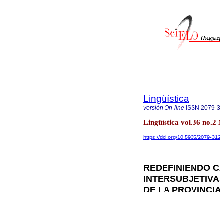
Lingüística
versión On-line
ISSN
2079-
Lingüística vol.36 no
https://doi.org/10.5935/2079-3
REDEFINIENDO C
INTERSUBJETIVA
DE LA PROVINCI