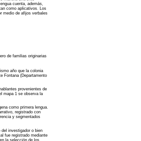
 lengua cuenta, además,
tan como aplicativos. Los
r medio de afijos verbales
ro de familias originarias
mismo año que la colonia
nte Fontana (Departamento
 hablantes provenientes de
 el mapa 1 se observa la
ígena como primera lengua.
rrativo, registrado con
ferencia y segmentados
 del investigador o bien
al fue registrado mediante
en la selección de los