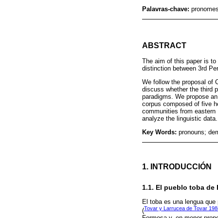
Palavras-chave:
pronomes;
ABSTRACT
The aim of this paper is to
distinction between 3rd Pe
We follow the proposal of 
discuss whether the third p
paradigms. We propose an 
corpus composed of five hou
communities from eastern
analyze the linguistic data.
Key Words:
pronouns; demo
1. INTRODUCCIÓN
1.1. El pueblo toba de
El toba es una lengua que 
Tovar y Larrucea de Tovar 198
(
Formosa y, en menor propor