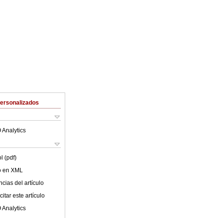
Personalizados
 Analytics
l (pdf)
lo en XML
cias del artículo
itar este artículo
 Analytics