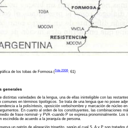
Tola 2008
gráfica de los tobas de Formosa (
: 61)
s generales
e distintas variedades de la lengua, una de ellas ininteligible con las restante
n comunes en términos tipológicos. Se trata de una lengua que no posee adj
tendencia a la polisíntesis, oposición verbo/nombre y marcación de núcleo en 
 argumentos. En cuanto al orden de los constituyentes, las combinaciones m
 medio de frase nominal- y PVA -cuando P se expresa pronominalmente. Los í
n escindida de acuerdo a la jerarquía de persona.
serva un patrón de alineación tripartito, según el cual S, A y P son tratados 