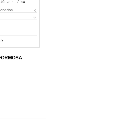
ción automática
cionados
nk
 FORMOSA