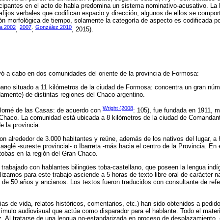
icipantes en el acto de habla predomina un sistema nominativo-acusativo. La
fijos verbales que codifican espacio y dirección, algunos de ellos se compor
n morfológica de tiempo, solamente la categoría de aspecto es codificada po
a 2002
2007
González 2010
,
;
, 2015).
vó a cabo en dos comunidades del oriente de la provincia de Formosa:
bano situado a 11 kilómetros de la ciudad de Formosa: concentra un gran núme
amente) de distintas regiones del Chaco argentino.
Wright (2008
tolomé de las Casas: de acuerdo con
: 105), fue fundada en 1911, 
e Chaco. La comunidad está ubicada a 8 kilómetros de la ciudad de Comanda
e la provincia.
on alrededor de 3.000 habitantes y reúne, además de los nativos del lugar, a
aglé -sureste provincial- o Ibarreta -más hacia el centro de la Provincia. En
 tobas en la región del Gran Chaco.
trabajado con hablantes bilingües toba-castellano, que poseen la lengua ind
lizamos para este trabajo asciende a 5 horas de texto libre oral de carácter na
 de 50 años y ancianos. Los textos fueron traducidos con consultante de re
rias de vida, relatos históricos, comentarios, etc.) han sido obtenidos a pedido
stímulo audiovisual que actúa como disparador para el hablante. Todo el materi
z. Al tratarse de una lengua no-estandarizada en proceso de desplazamiento, 