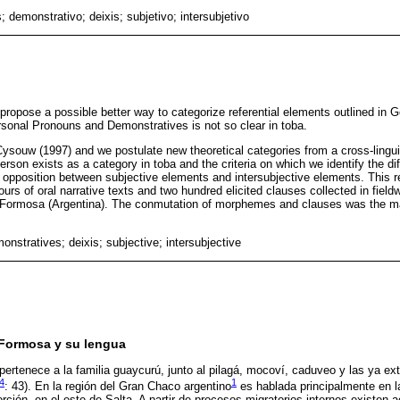
 demonstrativo; deixis; subjetivo; intersubjetivo
 propose a possible better way to categorize referential elements outlined in 
rsonal Pronouns and Demonstratives is not so clear in toba.
Cysouw (1997) and we postulate new theoretical categories from a cross-lingui
erson exists as a category in toba and the criteria on which we identify the di
opposition between subjective elements and intersubjective elements. This r
rs of oral narrative texts and two hundred elicited clauses collected in fieldw
 Formosa (Argentina). The conmutation of morphemes and clauses was the m
nstratives; deixis; subjective; intersubjective
 Formosa y su lengua
pertenece a la familia guaycurú, junto al pilagá, mocoví, caduveo y las ya e
4
1
: 43). En la región del Gran Chaco argentino
es hablada principalmente en l
ción, en el este de Salta. A partir de procesos migratorios internos existen 