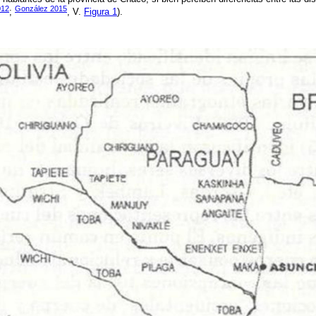
012
González 2015
;
, V.
Figura 1
).