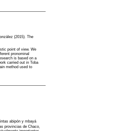
González (2015). The
stic point of view. We
fferent pronominal
esearch is based on a
ork carried out in Toba
ain method used to
xtintas abipón y mbayá
as provincias de Chaco,
actualmente importantes