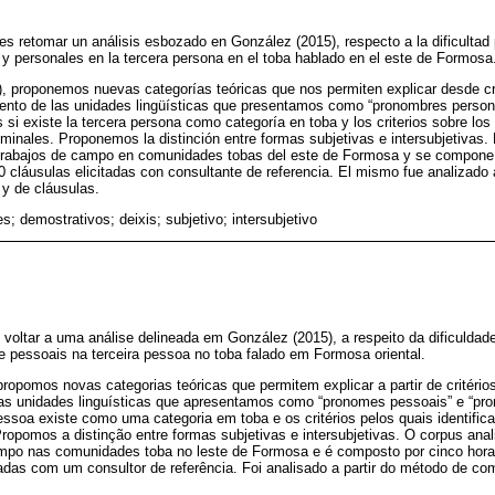
 es retomar un análisis esbozado en González (2015), respecto a la dificultad p
 personales en la tercera persona en el toba hablado en el este de Formosa
 proponemos nuevas categorías teóricas que nos permiten explicar desde crit
ento de las unidades lingüísticas que presentamos como “pronombres person
si existe la tercera persona como categoría en toba y los criterios sobre los
minales. Proponemos la distinción entre formas subjetivas e intersubjetivas. 
trabajos de campo en comunidades tobas del este de Formosa y se compone d
0 cláusulas elicitadas con consultante de referencia. El mismo fue analizado a
y de cláusulas.
; demostrativos; deixis; subjetivo; intersubjetivo
 voltar a uma análise delineada em González (2015), a respeito da dificuldade 
 pessoais na terceira pessoa no toba falado em Formosa oriental.
opomos novas categorias teóricas que permitem explicar a partir de critérios
s unidades linguísticas que apresentamos como “pronomes pessoais” e “pr
essoa existe como uma categoria em toba e os critérios pelos quais identific
opomos a distinção entre formas subjetivas e intersubjetivas. O corpus anal
po nas comunidades toba no leste de Formosa e é composto por cinco horas d
iadas com um consultor de referência. Foi analisado a partir do método de 