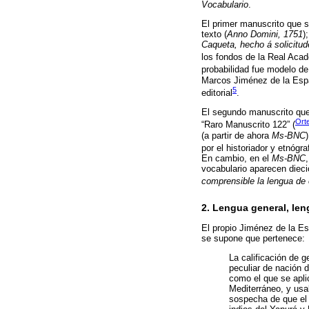
Vocabulario
.
El primer manuscrito que s
texto (
Anno Domini, 1751
)
Caqueta, hecho á solicitud
los fondos de la Real Acad
probabilidad fue modelo de
Marcos Jiménez de la Espa
5
editorial
.
El segundo manuscrito que 
Ort
“Raro Manuscrito 122” (
(a partir de ahora
Ms-BNC
por el historiador y etnóg
En cambio, en el
Ms-BNC
vocabulario aparecen diec
comprensible la lengua de
2. Lengua general, len
El propio Jiménez de la Es
se supone que pertenece:
La calificación de g
peculiar de nación d
como el que se apli
Mediterráneo, y usab
sospecha de que el 