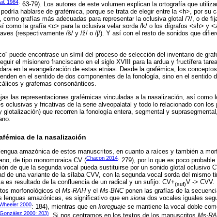
al
. 1984
: 63-79). Los autores de este volumen explican la ortografía que utili
” podría hablarse de grafémica, porque se trata de elegir entre la <h>, por su 
'>, como grafías más adecuadas para representar la oclusiva glotal /ʔ/, o de fij
así como la grafía <c> para la oclusiva velar sorda /k/ o los dígrafos <sh> y <
aves (respectivamente /š/ y /ž/ o /ǰ/). Y así con el resto de sonidos que difie
ico'' puede encontrase un símil del proceso de selección del inventario de gr
uir el misionero franciscano en el siglo XVIII para la ardua y fructífera tarea
ra en la evangelización de estas etnias. Desde la grafémica, los conceptos 
ienden en el sentido de dos componentes de la fonología, sino en el sentido d
cálicos y grafemas consonánticos.
as las representaciones grafémicas vinculadas a la nasalización, así como 
s oclusivas y fricativas de la serie alveopalatal y todo lo relacionado con lo
 y glotalización) que recorren la fonología entera, segmental y suprasegmental
ano.
afémica de la nasalización
a lengua amazónica de estos manuscritos, en cuanto a raíces y también a mo
Chacon 2014
ucano, de tipo monomoraica CV (
: 279), por lo que es poco probable
ón de que la segunda vocal pueda sustituirse por un sonido glotal oclusivo CV
dad de una variante de la sílaba CVV, con la segunda vocal sorda del mismo t
a es resultado de la confluencia de un radical y un sufijo: CV+
V -> CVV. 
(suf)
tos morfonológicos el
Ms-RAH
y el
Ms-BNC
ponen las grafías de la secuenci
s lenguas amazónicas, es significativo que en
siona
dos vocales iguales seg
Wheeler 2000
: 184), mientras que en
koreguaje
se mantiene la vocal doble como
González 2000: 203)
. Si nos centramos en los textos de los manuscritos
Ms-RA