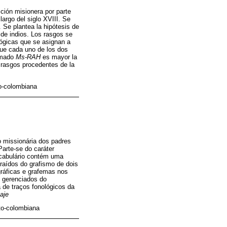
cción misionera por parte
argo del siglo XVIII. Se
. Se plantea la hipótesis de
 de indios. Los rasgos se
ógicas que se asignan a
que cada uno de los dos
lamado
Ms-RAH
es mayor la
 rasgos procedentes de la
to-colombiana
o missionária dos padres
arte-se do caráter
ocabulário contém uma
traídos do grafismo de dois
ráficas e grafemas nos
 gerenciados do
 de traços fonológicos da
aje
ato-colombiana