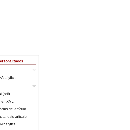
Personalizados
 Analytics
l (pdf)
lo en XML
cias del artículo
itar este artículo
 Analytics