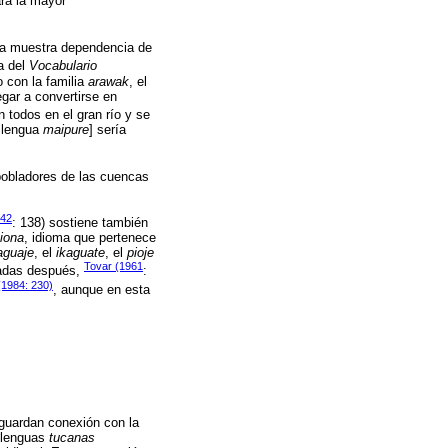
ra la mayor
da muestra dependencia de
a del
Vocabulario
 con la familia
arawak
, el
legar a convertirse en
en todos en el gran río y se
a lengua
maipure
] sería
 pobladores de las cuencas
942
: 138) sostiene también
iona
, idioma que pertenece
guaje
, el
ikaguate
, el
pioje
Tovar (1961
adas después,
:
(1984: 230)
, aunque en esta
 guardan conexión con la
s lenguas
tucanas