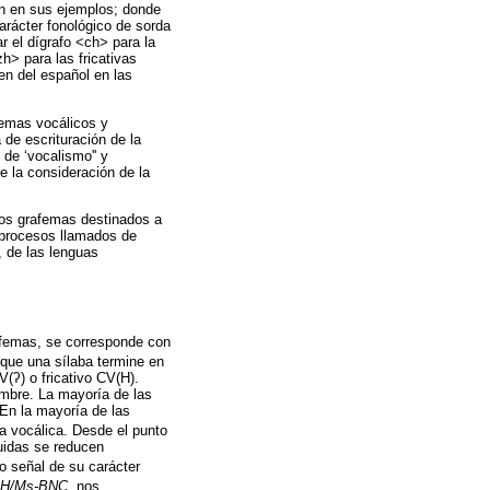
zan en sus ejemplos; donde
carácter fonológico de sorda
ar el dígrafo <ch> para la
zh> para las fricativas
ren del español en las
afemas vocálicos y
 de escrituración de la
de ‘vocalismo'' y
e la consideración de la
los grafemas destinados a
s procesos llamados de
, de las lenguas
rfemas, se corresponde con
 que una sílaba termine en
(ʔ) o fricativo CV(H).
imbre. La mayoría de las
En la mayoría de las
a vocálica. Desde el punto
uidas se reducen
 señal de su carácter
H/Ms-BNC
, nos