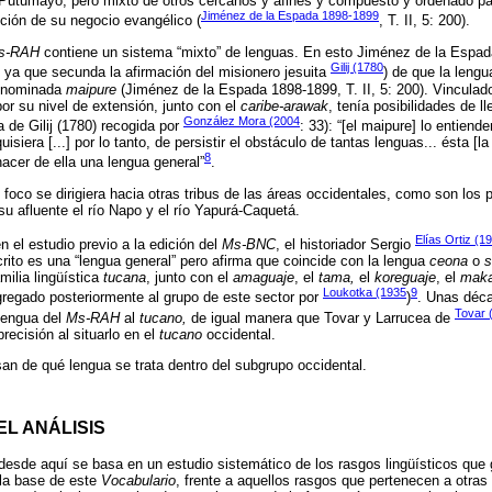
 Putumayo, pero mixto de otros cercanos y afines y compuesto y ordenado pa
Jiménez de la Espada 1898-1899
ión de su negocio evangélico (
, T. II, 5: 200).
s-RAH
contiene un sistema “mixto” de lenguas. En esto Jiménez de la Espa
Gilij (1780
, ya que secunda la afirmación del misionero jesuita
) de que la lengu
denominada
maipure
(Jiménez de la Espada 1898-1899, T. II, 5: 200). Vinculado
or su nivel de extensión, junto con el
caribe-arawak
, tenía posibilidades de l
González Mora (2004
a de Gilij (1780) recogida por
: 33): “[el maipure] lo entiend
isiera [...] por lo tanto, de persistir el obstáculo de tantas lenguas... ésta [l
8
hacer de ella una lengua general”
.
 foco se dirigiera hacia otras tribus de las áreas occidentales, como son los
su afluente el río Napo y el río Yapurá-Caquetá.
Elías Ortiz (1
 el estudio previo a la edición del
Ms-BNC
, el historiador Sergio
crito es una “lengua general” pero afirma que coincide con la lengua
ceona
o
s
milia lingüística
tucana
, junto con el
amaguaje
, el
tama,
el
koreguaje
, el
maka
Loukotka (1935
9
gregado posteriormente al grupo de este sector por
)
. Unas déc
Tovar 
 lengua del
Ms-RAH
al
tucano,
de igual manera que Tovar y Larrucea de
recisión al situarlo en el
tucano
occidental.
an de qué lengua se trata dentro del subgrupo occidental.
EL ANÁLISIS
esde aquí se basa en un estudio sistemático de los rasgos lingüísticos que
 la base de este
Vocabulario
, frente a aquellos rasgos que pertenecen a otra