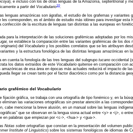
ecoya
), e incluso con los de otras lenguas de la Amazonía, septentrional y me
10
icamente a partir del
Vocabulario
.
las lenguas amazónicas son ágrafas, el estudio de los grafemas y variantes gr
e les corresponden, es el ámbito de estudio más idóneo para investigar esta h
 confección de la escritura de lenguas tan distintas a las europeas en fonéti
a para la interpretación de las soluciones grafémicas adoptadas por los mis
lugar, se establece la comparación entre las variantes grafémicas de los dos 
originario) del
Vocabulario
y los posibles correlatos que se les atribuyen desd
variantes y la estructura fonológica de las distintas lenguas amazónicas en la
a en cuenta la fonología de las tres lenguas del subgrupo
tucano
occidental (
s
trata los datos extraídos de este
Vocabulario
quitense en comparación con aq
s amazónicas de esa área en épocas más actuales reducirá el impacto de las 
ueda llegar se crean tanto por el factor diacrónico como por la distancia geog
ario grafémico del
Vocabulario
 fijación gráfica, se trabaja con una ortografía de tipo fonémico y, en la bús
 eliminan las variaciones ortográficas sin prestar atención a las corresponde
n, cabe mencionar la breve alusión, en un manual sobre las lenguas indígen
ortográficas” que se observan en la lengua siona actual entre <y> e <j>, o ent
nte en palabras que empiezan por <c->, <hua-> y <gua->.
las
Notas sobre ortografías
que constan en la presentación del volumen publi
mer Institute of Linguistics
) sobre los sistemas fonológicos de idiomas de Co