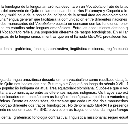
a la fonología de la lengua amazónica descrita en un
Vocabulario
fruto de la a
 del convento de Quito en las cuencas de los ríos Putumayo y Caquetá a lo l
ico y multilingüe de la población indígena de la actual área ecuato-colombiana
na “lengua general” que facilitaría la comunicación entre diferentes naciones
e dos manuscritos del
Vocabulario
puesta en conexión con las funciones fonol
emas en estudios sobre lenguas amazónicas. Entre las conclusiones destaca 
el
Vocabulario
refleja una proporción diferente de rasgos fonológicos. En el l
gicos de la lengua siona, mientras que en el llamado
Ms-BNC
prevalecen los
idental; grafémica; fonología contrastiva; lingüística misionera; región ecua
logia da língua amazônica descrita em um vocabulário como resultado da açã
de Quito nas bacias dos rios Putumayo e Caquetá ao longo do século XVIII. P
da população indígena da atual área equatorial-colombiana. Supõe-se que o v
litaria a comunicação entre as diferentes nações indígenas. Os traços são ex
o colocados em conexão com as funções fonológicas atribuídas a variantes g
nicas. Dentre as conclusões, destaca-se que cada um dos dois manuscritos
roporção diferente dos traços fonológicos. No denominado Ms-RAH a presença
anto no denominado Ms-BNC prevalecem os traços oriundos da língua
koregu
idental; grafêmica; fonologia contrastiva; linguística missionária; região equ