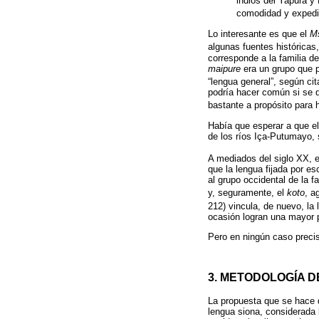
indios del Yapurá y
comodidad y expedic
Lo interesante es que el
M
algunas fuentes históricas
corresponde a la familia 
maipure
era un grupo que p
“lengua general”, según cit
podría hacer común si se qu
bastante a propósito para 
Había que esperar a que el
de los ríos Iça-Putumayo, 
A mediados del siglo XX, en
que la lengua fijada por es
al grupo occidental de la fa
y, seguramente, el
koto
, a
212) vincula, de nuevo, la
ocasión logran una mayor p
Pero en ningún caso precis
3. METODOLOGÍA D
La propuesta que se hace d
lengua siona, considerada