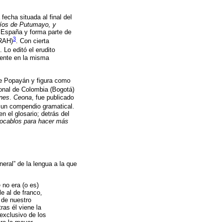
echa situada al final del
ríos de Putumayo, y
a España y forma parte de
3
-RAH)
. Con cierta
. Lo editó el erudito
iente en la misma
 Popayán y figura como
ional de Colombia (Bogotá)
ones
.
Ceona
, fue publicado
a un compendio gramatical.
n el glosario; detrás del
ocablos para hacer más
neral” de la lengua a la que
 no era (o es)
e al de franco,
 de nuestro
ras él viene la
exclusivo de los