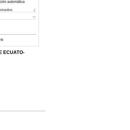
ción automática
cionados
nk
E ECUATO-