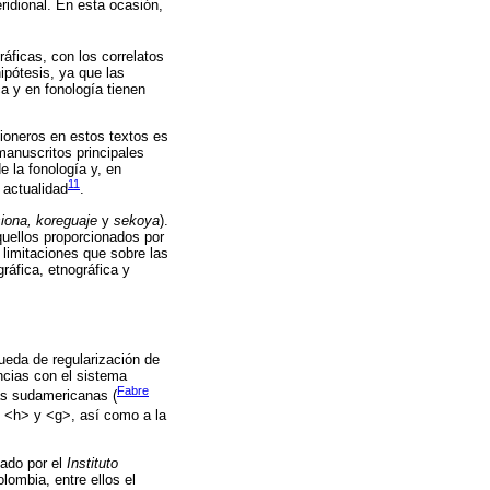
ridional. En esta ocasión,
áficas, con los correlatos
ipótesis, ya que las
ca y en fonología tienen
ioneros en estos textos es
manuscritos principales
e la fonología y, en
11
 actualidad
.
iona, koreguaje
y
sekoya
).
uellos proporcionados por
limitaciones que sobre las
ráfica, etnográfica y
queda de regularización de
ncias con el sistema
Fabre
as sudamericanas (
re <h> y <g>, así como a la
cado por el
Instituto
lombia, entre ellos el