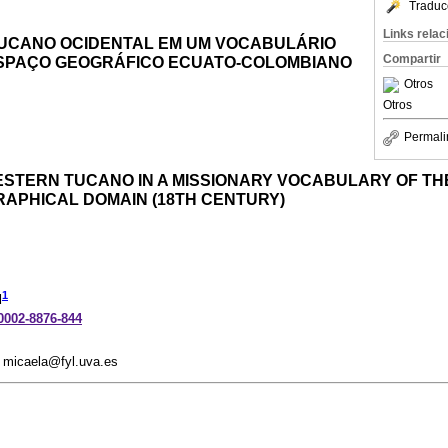
Traduc
Links rela
TUCANO OCIDENTAL EM UM VOCABULÁRIO
Compartir
ESPAÇO GEOGRÁFICO ECUATO-COLOMBIANO
Otros
Otros
Permali
STERN TUCANO IN A MISSIONARY VOCABULARY OF TH
APHICAL DOMAIN (18TH CENTURY)
1
d
-0002-8876-844
. micaela@fyl.uva.es