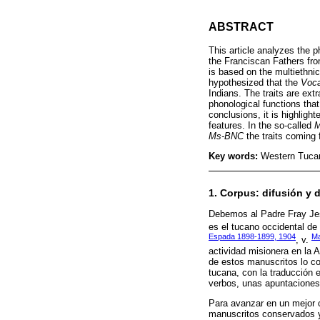
ABSTRACT
This article analyzes the 
the Franciscan Fathers fro
is based on the multiethnic
hypothesized that the
Voca
Indians. The traits are ex
phonological functions th
conclusions, it is highligh
features. In the so-called
Ms-BNC
the traits coming
Key words:
Western Tucan
1. Corpus: difusión y
Debemos al Padre Fray Jesú
es el tucano occidental de
Espada 1898-1899, 1904
Ma
, v.
actividad misionera en la 
de estos manuscritos lo c
tucana, con la traducción 
verbos, unas apuntaciones
Para avanzar en un mejor 
manuscritos conservados y,