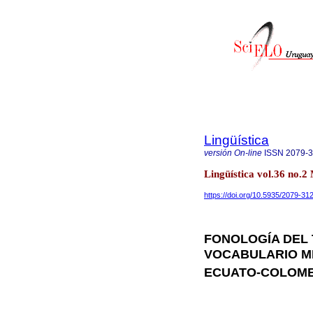
Lingüística
versión On-line
ISSN
2079-
Lingüística vol.36 no
https://doi.org/10.5935/2079-3
FONOLOGÍA DEL
VOCABULARIO M
ECUATO-COLOMBI