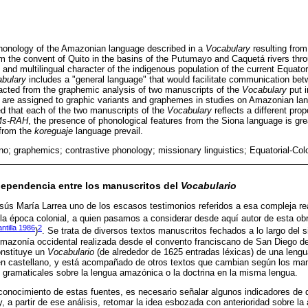
phonology of the Amazonian language described in a
Vocabulary
resulting from
m the convent of Quito in the basins of the Putumayo and Caquetá rivers throu
 and multilingual character of the indigenous population of the current Equator
bulary
includes a "general language" that would facilitate communication betw
tracted from the graphemic analysis of two manuscripts of the
Vocabulary
put i
at are assigned to graphic variants and graphemes in studies on Amazonian l
ted that each of the two manuscripts of the
Vocabulary
reflects a different prop
Ms-RAH
, the presence of phonological features from the Siona language is grea
 from the
koreguaje
language prevail.
o; graphemics; contrastive phonology; missionary linguistics; Equatorial-Col
 dependencia entre los manuscritos del
Vocabulario
s María Larrea uno de los escasos testimonios referidos a esa compleja real
 la época colonial, a quien pasamos a considerar desde aquí autor de esta obr
ntilla 1986
2
)
. Se trata de diversos textos manuscritos fechados a lo largo del si
Amazonía occidental realizada desde el convento franciscano de San Diego de 
onstituye un
Vocabulario
(de alrededor de 1625 entradas léxicas) de una lengua
en castellano, y está acompañado de otros textos que cambian según los manu
 gramaticales sobre la lengua amazónica o la doctrina en la misma lengua.
conocimiento de estas fuentes, es necesario señalar algunos indicadores de 
 a partir de ese análisis, retomar la idea esbozada con anterioridad sobre la 