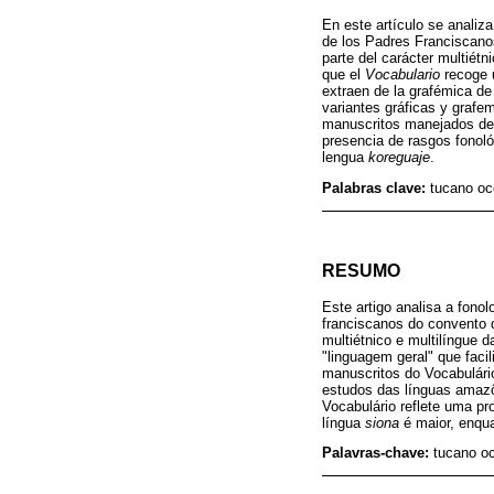
En este artículo se analiz
de los Padres Franciscanos
parte del carácter multiétn
que el
Vocabulario
recoge u
extraen de la grafémica d
variantes gráficas y graf
manuscritos manejados d
presencia de rasgos fonoló
lengua
koreguaje
.
Palabras clave:
tucano occ
RESUMO
Este artigo analisa a fono
franciscanos do convento 
multiétnico e multilíngue 
"linguagem geral" que faci
manuscritos do Vocabulári
estudos das línguas amazô
Vocabulário reflete uma p
língua
siona
é maior, enqu
Palavras-chave:
tucano oc