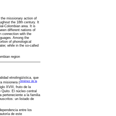
 the missionary action of
ghout the 18th century. It
ial-Colombian area. It is
een different nations of
n connection with the
anguages. Among the
ortion of phonological
ter, while in the so-called
ombian region
idad etnolingüística, que
Jiménez de la
a misionera (
glo XVIII, fruto de la
Quito. El núcleo central
 perteneciente a la familia
scritos: un listado de
dependencia entre los
autoría de este