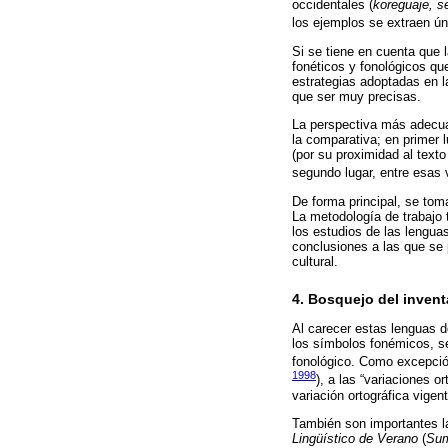
occidentales (
koreguaje, s
los ejemplos se extraen ún
Si se tiene en cuenta que 
fonéticos y fonológicos qu
estrategias adoptadas en la
que ser muy precisas.
La perspectiva más adecuad
la comparativa; en primer 
(por su proximidad al texto 
segundo lugar, entre esas 
De forma principal, se tom
La metodología de trabajo 
los estudios de las lengua
conclusiones a las que se p
cultural.
4. Bosquejo del invent
Al carecer estas lenguas de
los símbolos fonémicos, se
fonológico. Como excepció
1998
), a las “variaciones 
variación ortográfica vige
También son importantes 
Lingüístico de Verano
(
Sum