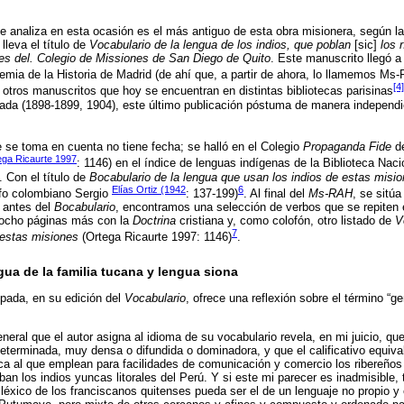
e analiza en esta ocasión es el más antiguo de esta obra misionera, según la f
; lleva el título de
Vocabulario de la lengua de los indios, que poblan
[sic]
los 
es del. Colegio de Missiones de San Diego de Quito
. Este manuscrito llegó 
emia de la Historia de Madrid (de ahí que, a partir de ahora, lo llamemos Ms
[4]
 otros manuscritos que hoy se encuentran en distintas bibliotecas parisinas
da (1898-1899, 1904), este último publicación póstuma de manera independ
se toma en cuenta no tiene fecha; se halló en el Colegio
Propaganda Fide
de
ega Ricaurte 1997
: 1146) en el índice de lenguas indígenas de la Biblioteca Nac
). Con el título de
Bocabulario de la lengua que usan los indios de estas misi
Elías Ortiz (1942
6
rafo colombiano Sergio
: 137-199)
. Al final del
Ms-RAH
, se sitú
, antes del
Bocabulario
, encontramos una selección de verbos que se repiten e
iocho páginas más con la
Doctrina
cristiana y, como colofón, otro listado de
V
7
 estas misiones
(Ortega Ricaurte 1997: 1146)
.
gua de la familia tucana y lengua siona
pada, en su edición del
Vocabulario
, ofrece una reflexión sobre el término “ge
eneral que el autor asigna al idioma de su vocabulario revela, en mi juicio, que
eterminada, muy densa o difundida o dominadora, y que el calificativo equival
ca al que emplean para facilidades de comunicación y comercio los ribereños
an los indios yuncas litorales del Perú. Y si este mi parecer es inadmisible, t
léxico de los franciscanos quitenses pueda ser el de un lenguaje no propio y 