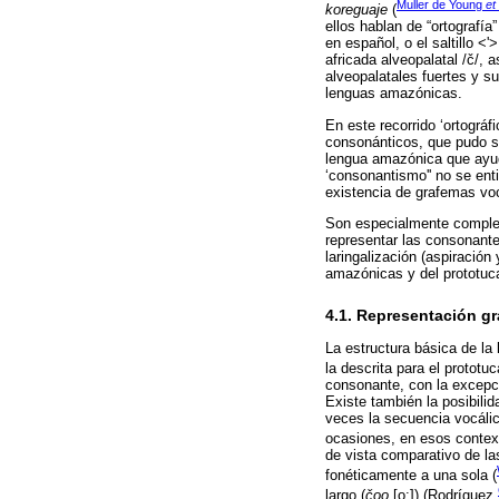
Muller de Young
et 
koreguaje
(
ellos hablan de “ortografía
en español, o el saltillo <
africada alveopalatal /č/, 
alveopalatales fuertes y su
lenguas amazónicas.
En este recorrido ‘ortográf
consonánticos, que pudo seg
lengua amazónica que ayuda
‘consonantismo'' no se ent
existencia de grafemas vo
Son especialmente complej
representar las consonante
laringalización (aspiración
amazónicas y del prototuc
4.1. Representación gr
La estructura básica de l
la descrita para el protot
consonante, con la excepci
Existe también la posibili
veces la secuencia vocálic
ocasiones, en esos contex
de vista comparativo de la
fonéticamente a una sola (
largo (
čoo
[o:]) (Rodríguez