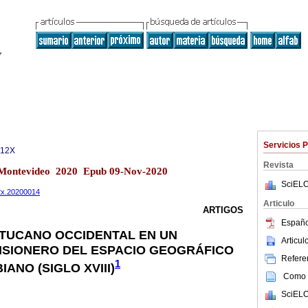
Servicios 
312X
Revista
.2 Montevideo 2020 Epub 09-Nov-2020
SciELO
12x.20200014
Articulo
ARTIGOS
Españo
 TUCANO OCCIDENTAL EN UN
Articu
ISIONERO DEL ESPACIO GEOGRÁFICO
Referen
1
ANO (SIGLO XVIII)
Como c
SciELO