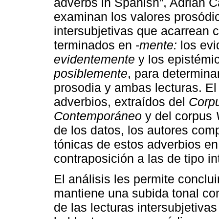
adverbs in Spanish”, Adrián C
examinan los valores prosódic
intersubjetivas que acarrean 
terminados en -
mente:
los evi
evidentemente
y los epistém
posiblemente
, para determinar
prosodia y ambas lecturas. El 
adverbios, extraídos del
Corpu
Contemporáneo
y del corpus
de los datos, los autores comp
tónicas de estos adverbios en 
contraposición a las de tipo in
El análisis les permite conclui
mantiene una subida tonal con
de las lecturas intersubjetiva