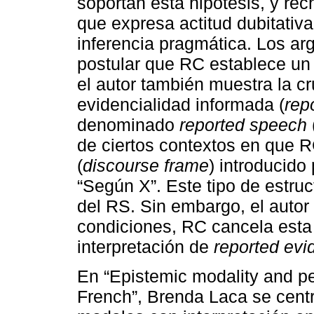
soportan esta hipótesis, y r
que expresa actitud dubitativ
inferencia pragmática. Los a
postular que RC establece un 
el autor también muestra la cru
evidencialidad informada (
rep
denominado
reported speech
de ciertos contextos en que 
(
discourse frame
) introducido
“Según X”. Este tipo de estruc
del RS. Sin embargo, el auto
condiciones, RC cancela esta 
interpretación de
reported evid
En “Epistemic modality and p
French”, Brenda Laca se centr