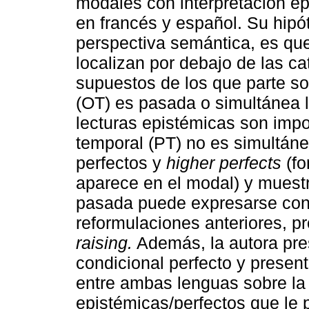
modales con interpretación ep
en francés y español. Su hipó
perspectiva semántica, es qu
localizan por debajo de las ca
supuestos de los que parte son
(OT) es pasada o simultánea la
lecturas epistémicas son impo
temporal (PT) no es simultánea
perfectos y
higher perfects
(fo
aparece en el modal) y muest
pasada puede expresarse con 
reformulaciones anteriores, 
raising.
Además, la autora pre
condicional perfecto y presen
entre ambas lenguas sobre la 
epistémicas/perfectos que le 