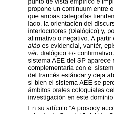
punto de vista empírico e imp
propone un continuum entre ep
que ambas categorías tienden a
lado, la orientación del discu
interlocutores (Dialógico) y, p
afirmativo o negativo. A partir
alào
es evidencial, vantér, ep
vér
, dialógico +/- confirmativ
sistema AEE del SP aparece e
complementaria con el siste
del francés estándar y deja ab
si bien el sistema AEE se pe
ámbitos orales coloquiales del
investigación en este dominio 
En su artículo “A prosody acco