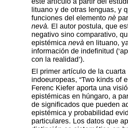
este artículo a partir del estu
lituano y de otras lenguas, y 
funciones del elemento
nè
par
nevà.
El autor postula, que est
negativo sino comparativo, que
epistémica
nevà
en lituano, 
información de indefinitud (
con la realidad’).
El primer artículo de la cuart
indoeuropeas, “Two kinds of e
Ferenc Kiefer aporta una visi
epistémicas en húngaro, a part
de significados que pueden adq
epistémica y probabilidad evi
particulares. Los datos que ap