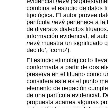
evidencial
nevà
(‘supuestament
combina el estudio de datos f
tipológica. El autor provee da
partícula
nevà
pertenece a la 
de diversos dialectos lituanos
información evidencial, el aut
nevà
muestra un significado q
decirlo’, ‘como’).
El estudio etimológico lo lle
conformada a partir de dos e
preserva en el lituano como u
considera este es el punto me
elemento de negación cumple 
de una partícula evidencial. D
propuesta acarrea algunas pr