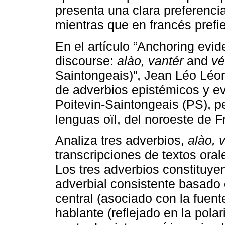
presenta una clara preferencia 
mientras que en francés prefi
En el artículo “Anchoring evid
discourse:
alào, vantér
and
vé
Saintongeais)”, Jean Léo Léon
de adverbios epistémicos y ev
Poitevin-Saintongeais (PS), pe
lenguas oïl, del noroeste de F
Analiza tres adverbios,
alào, 
transcripciones de textos oral
Los tres adverbios constituy
adverbial consistente basado 
central (asociado con la fuen
hablante (reflejado en la polar