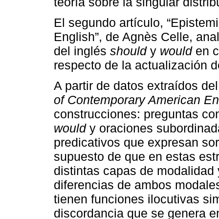
teoría sobre la singular distr
El segundo artículo, “Epistemi
English”, de Agnès Celle, anal
del inglés
should
y
would
en c
respecto de la actualización 
A partir de datos extraídos de
of Contemporary American En
construcciones: preguntas c
would
y oraciones subordinad
predicativos que expresan so
supuesto de que en estas est
distintas capas de modalidad 
diferencias de ambos modale
tienen funciones ilocutivas sim
discordancia que se genera en