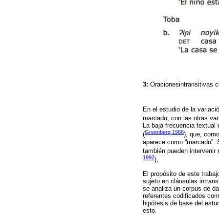
3:
Oracionesintransitivas
En el estudio de la variac
marcado, con las otras v
La baja frecuencia textual
Greenberg 1966
(
), que, como
aparece como “marcado”. S
también pueden intervenir 
1992
).
El propósito de este traba
sujeto en cláusulas intran
se analiza un corpus de da
referentes codificados com
hipótesis de base del estud
esto.