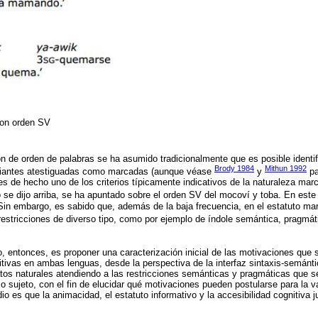
 con orden SV
ión de orden de palabras se ha asumido tradicionalmente que es posible identi
Brody 1984
Mithun 1992
ariantes atestiguadas como marcadas (aunque véase
y
pa
 es de hecho uno de los criterios típicamente indicativos de la naturaleza ma
 se dijo arriba, se ha apuntado sobre el orden SV del mocoví y toba. En este
in embargo, es sabido que, además de la baja frecuencia, en el estatuto ma
restricciones de diverso tipo, como por ejemplo de índole semántica, pragmáti
jo, entonces, es proponer una caracterización inicial de las motivaciones que 
sitivas en ambas lenguas, desde la perspectiva de la interfaz sintaxis-semánti
tos naturales atendiendo a las restricciones semánticas y pragmáticas que 
o sujeto, con el fin de elucidar qué motivaciones pueden postularse para la v
io es que la animacidad, el estatuto informativo y la accesibilidad cognitiva j