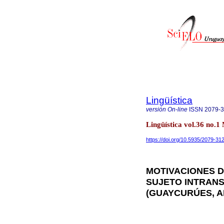
Lingüística
versión On-line
ISSN
2079-
Lingüística vol.36 no.
https://doi.org/10.5935/2079-3
MOTIVACIONES D
SUJETO INTRANS
(GUAYCURÚES, A