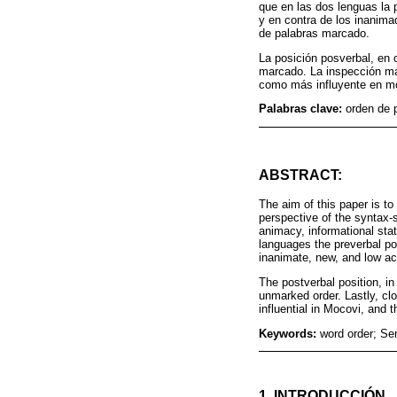
que en las dos lenguas la p
y en contra de los inanima
de palabras marcado.
La posición posverbal, en 
marcado. La inspección más
como más influyente en mo
Palabras clave:
orden de 
ABSTRACT:
The aim of this paper is t
perspective of the syntax-
animacy, informational stat
languages the preverbal pos
inanimate, new, and low ac
The postverbal position, in
unmarked order. Lastly, cl
influential in Mocovi, and 
Keywords:
word order; Se
1. INTRODUCCIÓN