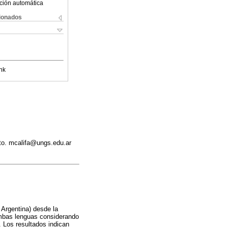
ción automática
cionados
nk
nto. mcalifa@ungs.edu.ar
 Argentina) desde la
 ambas lenguas considerando
. Los resultados indican