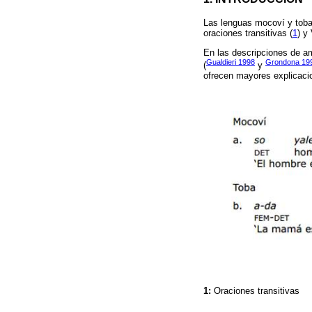
Las lenguas mocoví y toba
oraciones transitivas (
1
) y
En las descripciones de am
Gualdieri 1998
Grondona 19
(
y
ofrecen mayores explicacio
1:
Oraciones transitivas