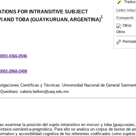
Traduc
Links rela
TIONS FOR INTRANSITIVE SUBJECT
1
Compartir
VI AND TOBA (GUAYKURUAN, ARGENTINA)
Otros
Otros
Permali
-0003-4366-0546
-0002-2868-2408
stigaciones Científicas y Técnicas. Universidad Nacional de General Sarmie
Querétaro. valeria.belloro@uaq.edu.mx
 es examinar la posición del sujeto intransitivo en mocoví y toba (guaycurúes,
 sintaxis-semántica-pragmática. Para ello se analiza un corpus de textos de
formativo y accesibilidad cognitiva de los referentes codificados como sujetos