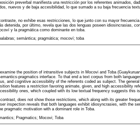
osición preverbal manifiesta una restricción por los referentes animados, dad
dos, nuevos y de baja accesibilidad, lo que sumado a su baja frecuencia textu
contraste, no exhibe esas restricciones, lo que junto con su mayor frecuencia
 detenida, por último, revela que las dos lenguas poseen idiosincrasias, co
coví y la pragmática como dominante en toba.
palabras; semántica; pragmática; mocoví; toba
o examine the position of intransitive subjects in Mocovi and Toba (Guaykuruan
semantics-pragmatics interface. To that end a text corpus from both languages
us, and cognitive accessibility of the referents coded as subject. The general
ition features a restriction favoring animate, given, and high accessibility ref
cessibility ones, which coupled with its low textual frequency suggests this i
 contrast, does not show those restrictions, which along with its greater frequ
oser inspection reveals that both languages exhibit idiosyncrasies, with the s
the pragmatic motivation with a dominant role in Toba.
mantics; Pragmatics; Mocovi; Toba