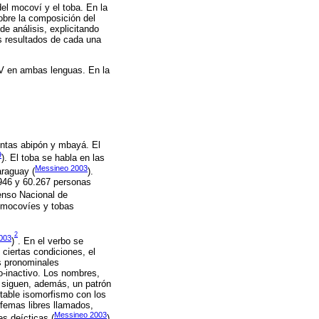
del mocoví y el toba. En la
obre la composición del
de análisis, explicitando
s resultados de cada una
 SV en ambas lenguas. En la
tintas abipón y mbayá. El
9
). El toba se habla en las
Messineo 2003
araguay (
).
946 y 60.267 personas
enso Nacional de
 mocovíes y tobas
2
003
)
. En el verbo se
 ciertas condiciones, el
es pronominales
o-inactivo. Los nombres,
s siguen, además, un patrón
otable isomorfismo con los
rfemas libres llamados,
Messineo 2003
ces deícticas (
)