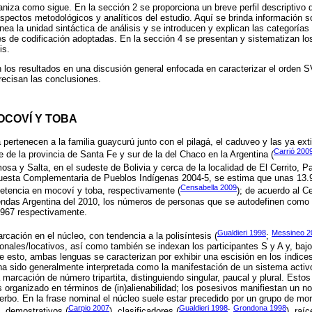
ganiza como sigue. En la sección 2 se proporciona un breve perfil descriptivo 
spectos metodológicos y analíticos del estudio. Aquí se brinda información s
inea la unidad sintáctica de análisis y se introducen y explican las categorías 
s de codificación adoptadas. En la sección 4 se presentan y sistematizan lo
is.
n los resultados en una discusión general enfocada en caracterizar el orden
precisan las conclusiones.
OCOVÍ Y TOBA
pertenecen a la familia guaycurú junto con el pilagá, el caduveo y las ya ex
Carrió 200
e de la provincia de Santa Fe y sur de la del Chaco en la Argentina (
osa y Salta, en el sudeste de Bolivia y cerca de la localidad de El Cerrito, P
uesta Complementaria de Pueblos Indígenas 2004-5, se estima que unas 13.
Censabella 2009
etencia en mocoví y toba, respectivamente (
); de acuerdo al C
endas Argentina del 2010, los números de personas que se autodefinen como
.967 respectivamente.
Gualdieri 1998
Messineo 2
cación en el núcleo, con tendencia a la polisíntesis (
;
ionales/locativos, así como también se indexan los participantes S y A y, bajo
e esto, ambas lenguas se caracterizan por exhibir una escisión en los índic
a sido generalmente interpretada como la manifestación de un sistema activ
 marcación de número tripartita, distinguiendo singular, paucal y plural. Esto
organizado en términos de (in)alienabilidad; los posesivos manifiestan un n
erbo. En la frase nominal el núcleo suele estar precedido por un grupo de mo
Carpio 2007
Gualdieri 1998
Grondona 1998
, demostrativos (
), clasificadores (
;
), raí