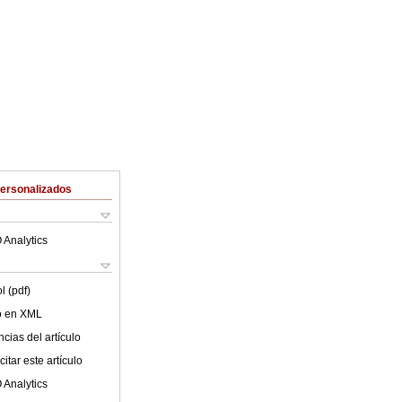
Personalizados
 Analytics
l (pdf)
lo en XML
cias del artículo
itar este artículo
 Analytics