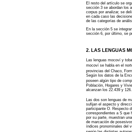
El resto del artículo se or
sección 3 se abordan los a
corpus por analizar, se del
en cada caso las decisione
de las categorías de anális
En la sección 5 se integra
sección 6, por último, se 
2. LAS LENGUAS M
Las lenguas mocoví y toba 
mocoví se habla en el nort
provincias del Chaco, Form
Según los datos de la Enc
poseen algún tipo de comp
Población, Hogares y Vivi
alcanzan los 22.439 y 126
Las dos son lenguas de mar
sufijan el aspecto y direcc
participante O. Respecto d
correspondientes a S que h
por su parte, muestran una
de marcación de posesivos 
índices pronominales del v
según las distintas autoras