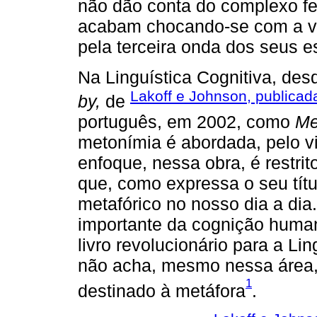
não dão conta do complexo fe
acabam chocando-se com a vi
pela terceira onda dos seus e
Na Linguística Cognitiva, de
Lakoff e Johnson, publica
by,
de
português, em 2002, como
Me
metonímia é abordada, pelo v
enfoque, nessa obra, é restrit
que, como expressa o seu tít
metafórico no nosso dia a di
importante da cognição human
livro revolucionário para a L
não acha, mesmo nessa área
1
destinado à metáfora
.