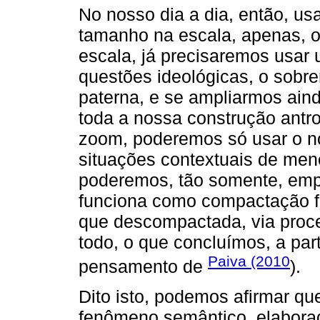
No nosso dia a dia, então, u
tamanho na escala, apenas, o
escala, já precisaremos usar
questões ideológicas, o sobr
paterna, e se ampliarmos ain
toda a nossa construção antr
zoom, poderemos só usar o n
situações contextuais de men
poderemos, tão somente, emp
funciona como compactação fr
que descompactada, via proce
todo, o que concluímos, a part
Paiva (2010
pensamento de
).
Dito isto, podemos afirmar q
fenômeno semântico, elabor