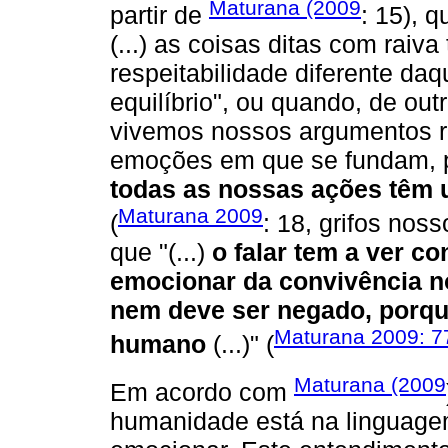
Maturana (2009
partir de
: 15), 
(...) as coisas ditas com rai
respeitabilidade diferente da
equilíbrio", ou quando, de out
vivemos nossos argumentos ra
emoções em que se fundam,
todas as nossas ações têm
Maturana 2009
(
: 18, grifos nos
que "(...)
o falar tem a ver co
emocionar da convivência n
nem deve ser negado, porque
Maturana 2009: 77
humano
(...)" (
Maturana (2009
Em acordo com
humanidade está na linguage