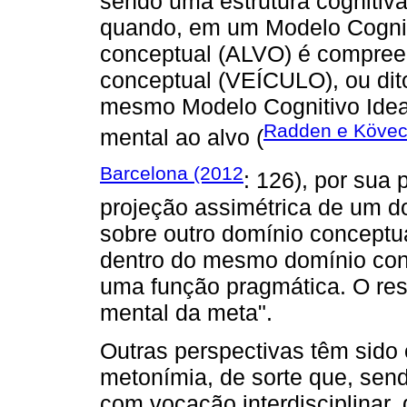
sendo uma estrutura cognitiva
quando, em um Modelo Cognit
conceptual (ALVO) é compreen
conceptual (VEÍCULO), ou di
mesmo Modelo Cognitivo Ideal
Radden e Kövec
mental ao alvo (
Barcelona (2012
: 126), por sua
projeção assimétrica de um d
sobre outro domínio concept
dentro do mesmo domínio conc
uma função pragmática. O res
mental da meta".
Outras perspectivas têm sido
metonímia, de sorte que, send
com vocação interdisciplinar,