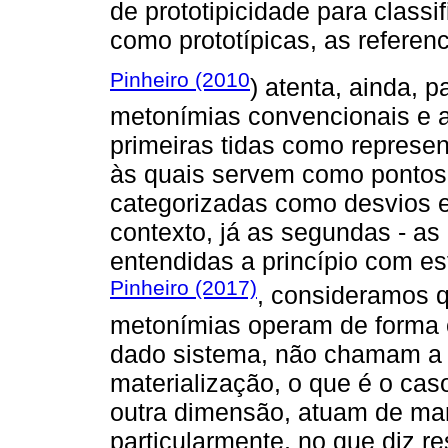
de prototipicidade para classi
como prototípicas, as referen
Pinheiro (2010
) atenta, ainda, p
metonímias convencionais e 
primeiras tidas como represen
às quais servem como pontos 
categorizadas como desvios e
contexto, já as segundas - a
entendidas a princípio com es
Pinheiro (2017)
, consideramos 
metonímias operam de forma 
dado sistema, não chamam a a
materialização, o que é o cas
outra dimensão, atuam de ma
particularmente, no que diz r