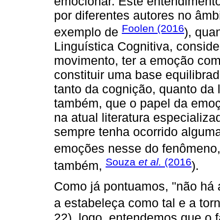
emocionar. Este entendiment
por diferentes autores no âmb
Foolen (2016
exemplo de
), qua
Linguística Cognitiva, consid
movimento, ter a emoção como
constituir uma base equilibra
tanto da cognição, quanto da
também, que o papel da emoç
na atual literatura especiali
sempre tenha ocorrido alguma
emoções nesse do fenômeno,
Souza
et al.
(2016
também,
).
Como já pontuamos, "não h
a estabeleça como tal e a tor
22), logo, entendemos que o fa