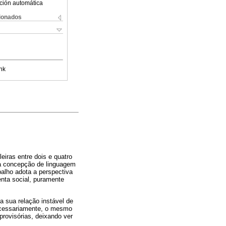
ción automática
cionados
nk
eiras entre dois e quatro
 a concepção de linguagem
alho adota a perspectiva
nta social, puramente
a sua relação instável de
necessariamente, o mesmo
provisórias, deixando ver