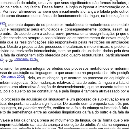
lo enunciado do adulto, uma vez que seus significantes são formas isoladas, 
ção na cadeia linguística. Dessa forma, é ingênuo ignorar a interpretação do 
 Por isso, afirmou-se também que inicialmente a criança é falada pelo outro.
ido como discurso ou instância de funcionamento da língua, na teorização int
992
), somente depois de os processos metafóricos e metonímicos se cristali
uvir e ressignificar seus enunciados e, consequentemente, poderá, assim, a
o outro. De acordo com a autora, ouvir, provoca uma ressignificação, já que o
e) desencadeiam sempre a possibilidade de estabelecimento de novas relações
ainda que as ressignificações são responsáveis pelas restrições ou ampliaçõ
iança. Desde a proposta dos processos metafóricos e metonímicos, o problema
olvido na teorização interacionista, sem se partir de unidades dadas pela desc
a fala da criança tem sido oferecida pelo quadro estruturalista, particularme
72
Jakobson (1974
) e de
).
ionismo, foi preciso integrar os efeitos dos processos metafóricos e metoním
esso de aquisição da linguagem; o que acarretou na proposta das três posiç
De Lemos 2002
(
). Nela, as mudanças que ocorrem no processo de aquisição 
mbém subjetivas. São mudanças relativas à fala do outro, à língua e à fala da
como uma alternativa à noção de desenvolvimento, que se assenta sobre a al
, pois o sujeito ao se constituir na e pela língua é também atravessado por e
e o processo de aquisição da linguagem é um processo de subjetivação em qu
tico, desponta na cadeia significante. De acordo com a proposta das três po
linguagem, na
primeira posição
, verifica-se a fala da criança submetida à fal
ito de semelhança entre as cadeias linguísticas da fala do outro e da fala da
rva-se a fala da criança presa ao movimento da língua, de tal forma que o er
 impermeabilidade da fala da criança à correção do adulto. Ainda na
segunda 
criança em relação à fala do outro. Tal deslocamento pode ser notado do ponto