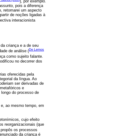
), por exemplo.
ssunto, pois a diferença
o, retomarei um aspecto
partir de noções ligadas à
ctiva interacionista
a da criança e a de seu
De Lemos
dade de análise (
nça como sujeito falante.
dificou no decorrer dos
ias oferecidas pela
gorial da língua. Ao
poderiam ser derivadas de
metafóricos e
 longo do processo de
ção e, ao mesmo tempo, em
tonímicos, cujo efeito
os reorganizacionais (que
propôs os processos
 enunciado da criança é