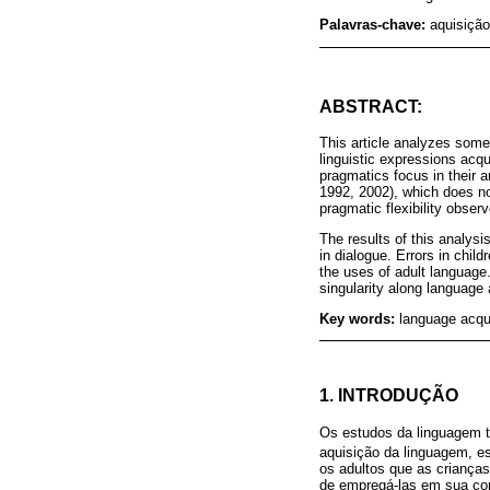
Palavras-chave:
aquisição
ABSTRACT:
This article analyzes some 
linguistic expressions acq
pragmatics focus in their 
1992, 2002), which does no
pragmatic flexibility obser
The results of this analysis
in dialogue. Errors in chil
the uses of adult language.
singularity along language 
Key words:
language acquis
1. INTRODUÇÃO
Os estudos da linguagem t
aquisição da linguagem, es
os adultos que as crianças
de empregá-las em sua com