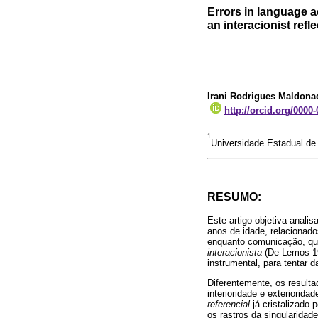
Errors in language ac
an interacionist refl
Irani Rodrigues Maldona
http://orcid.org/0000
1
Universidade Estadual d
RESUMO:
Este artigo objetiva anali
anos de idade, relacionad
enquanto comunicação, que
interacionista
(De Lemos 19
instrumental, para tentar d
Diferentemente, os resulta
interioridade e exteriori
referencial
já cristalizado 
os rastros da singularidad