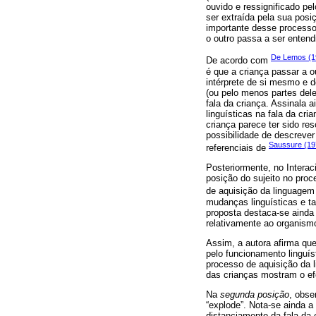
ouvido e ressignificado pe
ser extraída pela sua posi
importante desse processo.
o outro passa a ser entend
De Lemos (1
De acordo com
é que a criança passar a o
intérprete de si mesmo e d
(ou pelo menos partes del
fala da criança. Assinala 
linguísticas na fala da cr
criança parece ter sido res
possibilidade de descrever 
Saussure (19
referenciais de
Posteriormente, no Interac
posição do sujeito no proc
de aquisição da linguagem 
mudanças linguísticas e ta
proposta destaca-se ainda 
relativamente ao organismo
Assim, a autora afirma qu
pelo funcionamento linguís
processo de aquisição da 
das crianças mostram o efe
Na
segunda posição
, obse
“explode”. Nota-se ainda a
distanciamento da fala da 