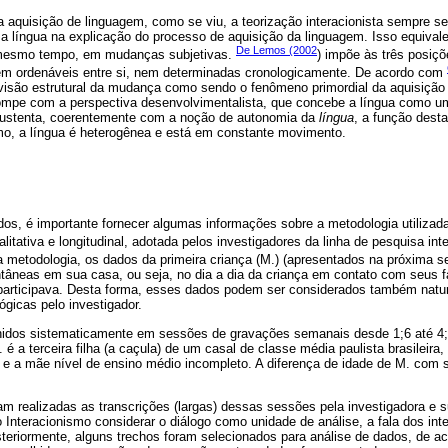
 aquisição de linguagem, como se viu, a teorização interacionista sempre se
 a língua na explicação do processo de aquisição da linguagem. Isso equiva
De Lemos (2002
o mesmo tempo, em mudanças subjetivas.
) impõe às três posiçõ
em ordenáveis entre si, nem determinadas cronologicamente. De acordo com
 visão estrutural da mudança como sendo o fenômeno primordial da aquisiçã
mpe com a perspectiva desenvolvimentalista, que concebe a língua como um 
 sustenta, coerentemente com a noção de autonomia da
língua
, a função dest
mo, a língua é heterogênea e está em constante movimento.
dos, é importante fornecer algumas informações sobre a metodologia utiliza
litativa e longitudinal, adotada pelos investigadores da linha de pesquisa inte
a metodologia, os dados da primeira criança (M.) (apresentados na próxima 
tâneas em sua casa, ou seja, no dia a dia da criança em contato com seus fa
 participava. Desta forma, esses dados podem ser considerados também natur
ógicas pelo investigador.
hidos sistematicamente em sessões de gravações semanais desde 1;6 até 4;
é a terceira filha (a caçula) de um casal de classe média paulista brasileira, 
o e a mãe nível de ensino médio incompleto. A diferença de idade de M. com 
am realizadas as transcrições (largas) dessas sessões pela investigadora e 
 o Interacionismo considerar o diálogo como unidade de análise, a fala dos in
teriormente, alguns trechos foram selecionados para análise de dados, de ac