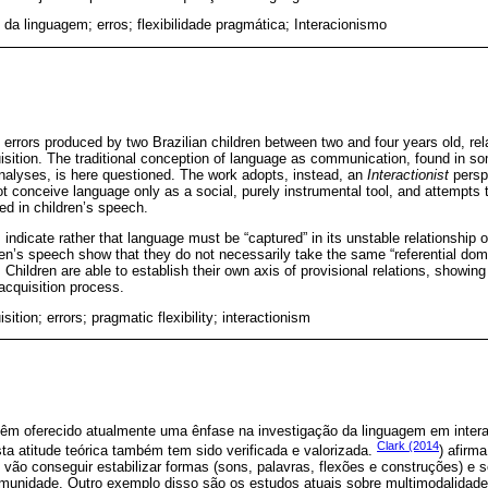
 da linguagem; erros; flexibilidade pragmática; Interacionismo
errors produced by two Brazilian children between two and four years old, rela
uisition. The traditional conception of language as communication, found in s
analyses, is here questioned. The work adopts, instead, an
Interactionist
persp
t conceive language only as a social, purely instrumental tool, and attempts 
ved in children’s speech.
 indicate rather that language must be “captured” in its unstable relationship of 
dren’s speech show that they do not necessarily take the same “referential dom
 Children are able to establish their own axis of provisional relations, showin
acquisition process.
ition; errors; pragmatic flexibility; interactionism
êm oferecido atualmente uma ênfase na investigação da linguagem em intera
Clark (2014
ta atitude teórica também tem sido verificada e valorizada.
) afirm
 vão conseguir estabilizar formas (sons, palavras, flexões e construções) e 
unidade. Outro exemplo disso são os estudos atuais sobre multimodalidade,