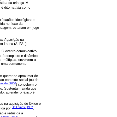
tica da criança. A
e é dito na
fala
como
nificações ideológicas e
ida no fluxo da
nguagem, estariam em jogo
em Aquisição da
ca Latina (ALFAL),
. O evento comunicativo
), é complexo e dinâmico.
es múltiplas, envolvem a
õe uma permanente
m querer se aproximar de
ao contexto social (ou de
asello (2000
) concebem o
ão. Sustentam ainda que
o, aprender o léxico é
os na aquisição do léxico e
De Lemos (1982
vida por
,
não é reduzida à
e Sidnell (2014