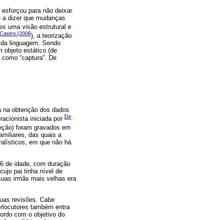
 esforçou para não deixar
le a dizer que mudanças
es uma visão estrutural e
Castro (2006
), a teorização
o da linguagem. Sendo
objeto estático (de
a como “captura”. De
da na obtenção dos dados
De
racionista iniciada por
seção) foram gravados em
miliares, das quais a
alísticos, em que não há
6 de idade, com duração
cujo pai tinha nível de
suas irmãs mais velhas era
suas revisões. Cabe
terlocutores também entra
ordo com o objetivo do