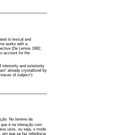
ted to lexical and
ome works with a
ective (De Lemos 1982,
to account for the
interiority and exteriority
ain” already crystallized by
g traces of
subject’s
ção. No terreno da
a que é na interação com
seus usos, ou seja, o modo
 em que se faz referência