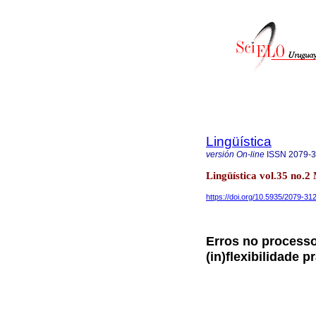
Lingüística
versión On-line
ISSN
2079-
Lingüística vol.35 no.
https://doi.org/10.5935/2079-3
Erros no processo
(in)flexibilidade 