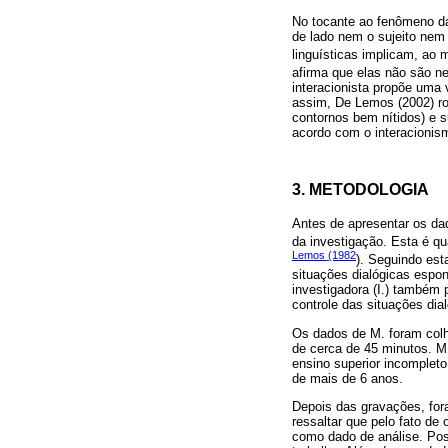
No tocante ao fenômeno da
de lado nem o sujeito nem
linguísticas implicam, a
afirma que elas não são n
interacionista propõe uma
assim, De Lemos (2002) ro
contornos bem nítidos) e
acordo com o interacionis
3. METODOLOGIA
Antes de apresentar os da
da investigação. Esta é qua
Lemos (1982
). Seguindo est
situações dialógicas espon
investigadora (I.) também
controle das situações dial
Os dados de M. foram col
de cerca de 45 minutos. M. 
ensino superior incomplet
de mais de 6 anos.
Depois das gravações, for
ressaltar que pelo fato de
como dado de análise. Pos