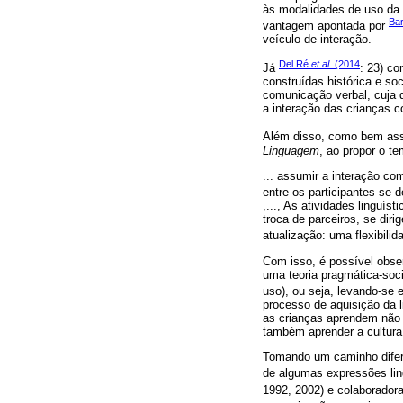
às modalidades de uso da l
Bar
vantagem apontada por
veículo de interação.
Del Ré
et al.
(2014
Já
: 23) c
construídas histórica e so
comunicação verbal, cuja 
a interação das crianças c
Além disso, como bem as
Linguagem
, ao propor o t
... assumir a interação c
entre os participantes se d
,..., As atividades linguí
troca de parceiros, se dir
atualização: uma flexibilid
Com isso, é possível obse
uma teoria pragmática-soci
uso), ou seja, levando-se
processo de aquisição da
as crianças aprendem não 
também aprender a cultura
Tomando um caminho diferen
de algumas expressões lin
1992, 2002) e colaboradora