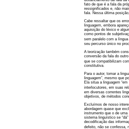
fato de que é a fala da pr
ressignificados e, não mais
fala. Nessa última posição
Cabe ressaltar que os erro
linguagem, embora apareç
aquisição do léxico e algu
como pontos de subjetivaç
sem paralelo com a língua
seu percurso único no pro
A teorização também conse
conversão da fala do outro
que se compatibilizam com
constitutiva.
Para o autor, tomar a ling
linguagem”, mesmo que poss
Ela situa a linguagem “em 
interlocutores, em suas re
em diversas correntes ling
objetivos, de métodos cond
Excluímos de nosso intere
abordagem quase que exclu
instrumento que o de uma 
sistema linguístico se “dá”
decodificação das informa
defeito, não se confessa, 