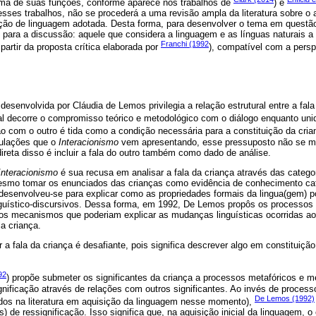
uma de suas funções, conforme aparece nos trabalhos de
) e
ses trabalhos, não se procederá a uma revisão ampla da literatura sobre o a
ção de linguagem adotada. Desta forma, para desenvolver o tema em questã
para a discussão: aquele que considera a linguagem e as línguas naturais a 
Franchi (1992
artir da proposta crítica elaborada por
), compatível com a perspe
 desenvolvida por Cláudia de Lemos privilegia a relação estrutural entre a fal
ual decorre o compromisso teórico e metodológico com o diálogo enquanto uni
ção com o outro é tida como a condição necessária para a constituição da cria
mulações que o
Interacionismo
vem apresentando, esse pressuposto não se mo
reta disso é incluir a fala do outro também como dado de análise.
Interacionismo
é sua recusa em analisar a fala da criança através das categor
mesmo tomar os enunciados das crianças como evidência de conhecimento cate
 desenvolveu-se para explicar como as propriedades formais da lingua(gem) 
nguístico-discursivos. Dessa forma, em 1992, De Lemos propôs os processos 
s mecanismos que poderiam explicar as mudanças linguísticas ocorridas ao
a criança.
r a fala da criança é desafiante, pois significa descrever algo em constitui
92
) propõe submeter os significantes da criança a processos metafóricos e me
ificação através de relações com outros significantes. Ao invés de process
De Lemos (1992)
os na literatura em aquisição da linguagem nesse momento),
) de ressignificação. Isso significa que, na aquisição inicial da linguagem, o