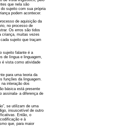
ntes que nela são
 do sujeito com sua própria
criança podem acontecer.
 processo de aquisição da
rio, no processo de
trar. Os erros são tidos
a criança, muitas vezes
 cada sujeito que traçam
sujeito falante é a
es de língua e linguagem,
 é vista como atividade
nte para uma teoria da
es funções da linguagem.
 na interação dos
ção básica está presente
o assinala- a diferença de
o”, se utilizam de uma
go, insuscetível de outro
icativas. Então, o
 codificação e à
ismo que, para maior