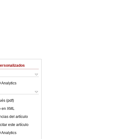
Personalizados
 Analytics
ués (pdf)
lo en XML
cias del artículo
itar este artículo
 Analytics