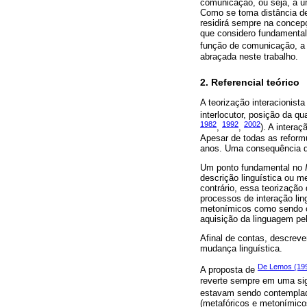
comunicação, ou seja, a 
Como se toma distância des
residirá sempre na concep
que considero fundamental 
função de comunicação, a p
abraçada neste trabalho.
2. Referencial teórico
A teorização interacionista
interlocutor, posição da q
1982
1992
2002
,
,
). A intera
Apesar de todas as refor
anos. Uma consequência di
Um ponto fundamental no
descrição linguística ou 
contrário, essa teorização
processos de interação li
metonímicos como sendo o
aquisição da linguagem pel
Afinal de contas, descreve
mudança linguística.
De Lemos (19
A proposta de
reverte sempre em uma sign
estavam sendo contemplad
(metafóricos e metonímicos