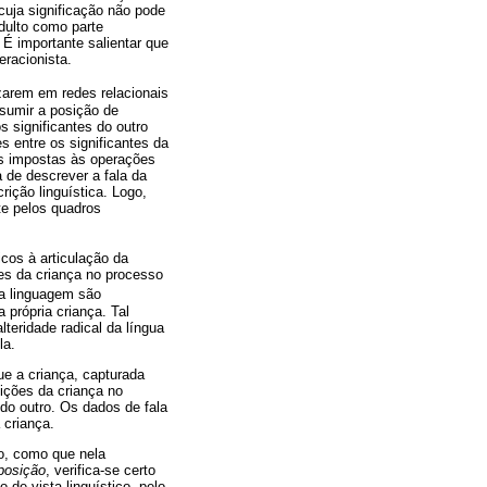
cuja significação não pode
adulto como parte
 É importante salientar que
eracionista.
zarem em redes relacionais
ssumir a posição de
s significantes do outro
 entre os significantes da
es impostas às operações
 de descrever a fala da
rição linguística. Logo,
nte pelos quadros
icos à articulação da
ões da criança no processo
da linguagem são
 própria criança. Tal
teridade radical da língua
la.
e a criança, capturada
sições da criança no
a do outro. Os dados de fala
 criança.
ro, como que nela
posição
, verifica-se certo
 de vista linguístico, pelo