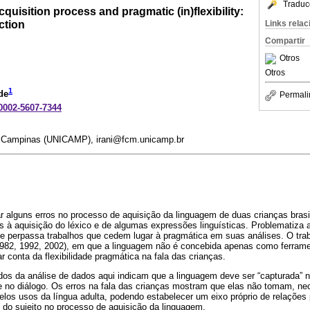
Traduc
quisition process and pragmatic (in)flexibility:
ection
Links rela
Compartir
Otros
Otros
1
de
Permali
-0002-5607-7344
e Campinas (UNICAMP), irani@fcm.unicamp.br
sar alguns erros no processo de aquisição da linguagem de duas crianças brasil
os à aquisição do léxico e de algumas expressões linguísticas. Problematiza
 perpassa trabalhos que cedem lugar à pragmática em suas análises. O trab
82, 1992, 2002), em que a linguagem não é concebida apenas como ferrame
ar conta da flexibilidade pragmática na fala das crianças.
dos da análise de dados aqui indicam que a linguagem deve ser “capturada” n
dade no diálogo. Os erros na fala das crianças mostram que elas não tomam, 
pelos usos da língua adulta, podendo estabelecer um eixo próprio de relações 
e do sujeito no processo de aquisição da linguagem.