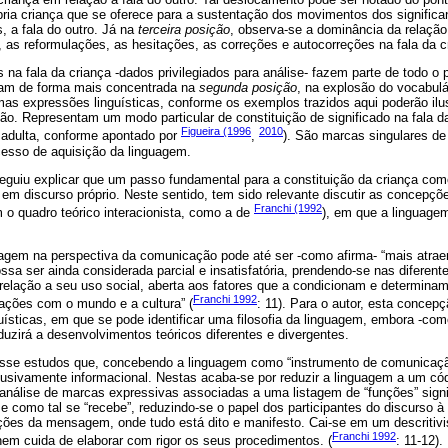
ópria criança que se oferece para a sustentação dos movimentos dos significa
, a fala do outro. Já na
terceira posição
, observa-se a dominância da relação
, as reformulações, as hesitações, as correções e autocorreções na fala da 
s na fala da criança -dados privilegiados para análise- fazem parte de todo o
am de forma mais concentrada na
segunda posição
, na explosão do vocabulá
mas expressões linguísticas, conforme os exemplos trazidos aqui poderão ilus
ão. Representam um modo particular de constituição de significado na fala d
Figueira (1996
2010
 adulta, conforme apontado por
,
). São marcas singulares de
cesso de aquisição da linguagem.
guiu explicar que um passo fundamental para a constituição da criança como 
 em discurso próprio. Neste sentido, tem sido relevante discutir as concepçõ
Franchi (1992
 o quadro teórico interacionista, como a de
), em que a linguagem
uagem na perspectiva da comunicação pode até ser -como afirma- “mais atrae
a ser ainda considerada parcial e insatisfatória, prendendo-se nas diferent
relação a seu uso social, aberta aos fatores que a condicionam e determinam
Franchi 1992
lações com o mundo e a cultura” (
: 11). Para o autor, esta concep
uísticas, em que se pode identificar uma filosofia da linguagem, embora -com
uzirá a desenvolvimentos teóricos diferentes e divergentes.
sse estudos que, concebendo a linguagem como “instrumento de comunicaçã
sivamente informacional. Nestas acaba-se por reduzir a linguagem a um códi
análise de marcas expressivas associadas a uma listagem de “funções” signif
 e como tal se “recebe”, reduzindo-se o papel dos participantes do discurso à
ções da mensagem, onde tudo está dito e manifesto. Cai-se em um descritiv
Franchi 1992
nem cuida de elaborar com rigor os seus procedimentos. (
: 11-12).