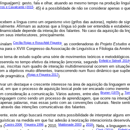
íngua(gem): gesto, fala e olhar, atuando ao mesmo tempo na produção linguís
ros e Cavalcante (2015
: 45) é a possibilidade de não se considerar apenas o qu
oncebem a língua como um
organismo vivo
(grifos das autoras), repleto de sig
cialmente. Afirmam as autoras que a língua só pode ser entendida e estabelec
dinamicidade depende da interação dos falantes. No caso da aquisição da li
om seus interlocutores, principalmente.
Cecília Rojas e Rosa Attié Figueira
sinalam
, as coordenadoras do
Projeto Estudos 
ema para o XVIII Congresso da Associação de Linguística e Filologia da Améri
omo tema de estudo supõe uma série de movimentos teóricos e metodológicos
Enfield e Sidnell, 2014
esenrola no tempo efetivo da interação (
encronia
, segundo
sticas, inscritas num quadro de interação multidimensional ocorrem em situaçõ
igem a objetivos muito diferentes, transcorrendo num fluxo dinâmico que sup
Rojas e Figueira 2017
ade pragmática. (
)
rvar um destaque e crescente interesse na área de aquisição da linguagem e
al, em que o processo de aquisição lexical pode ser encarado como inerente 
Bruner (1975
Tom
 em consideração a comunicação. Vários autores, entre eles
) e
 linguagem como sendo um processo de aprendizagem, que ocorre na interaç
apenas palavras, mas essas junto com as convenções culturais. Neste sentid
 através das intenções comunicativas dos falantes.
te, este artigo buscará mostrar outra possibilidade de interpretar alguns err
guísticas na medida em que faz adesão à teorização interacionista desenvol
Castro 2006
Figueira 1996
Maldonade 2003
2016
s (
,
e 2010,
e
). Nela, a linguagem 
Clark (2014
Enfield 