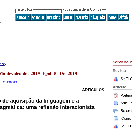
Servicios 
312X
Revista
2 Montevideo dic. 2019 Epub 01-Dic-2019
SciELO
12x.20190019
Articulo
ARTÍCULOS
Portug
 de aquisição da linguagem e a
Articu
pragmática: uma reflexão interacionista
Referen
Como c
SciELO