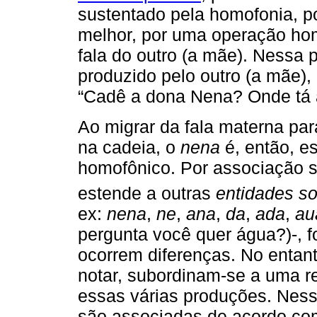
sustentado pela homofonia, 
melhor, por uma operação hom
fala do outro (a mãe). Nessa
produzido pelo outro (a mãe),
“Cadê a dona Nena? Onde tá 
Ao migrar da fala materna para
na cadeia, o
nena
é, então, es
homofônico. Por associação s
estende a outras
entidades s
ex:
nena
,
ne
,
ana
,
da
,
ada
,
au
pergunta você quer água?)-, 
ocorrem diferenças. No entant
notar, subordinam-se a uma r
essas várias produções. Ness
são associadas de acordo co