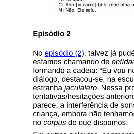
Episódio 2
No
episódio (2)
, talvez já pu
estamos chamando de
entida
formando a cadeia: “Eu vou n
diálogo, destacou-se, na escut
estranha
jaculalero
. Nessa p
tentativas/hesitações anterior
parece, a interferência de son
criança, embora não tenhamos p
no
corpus
de que dispomos.