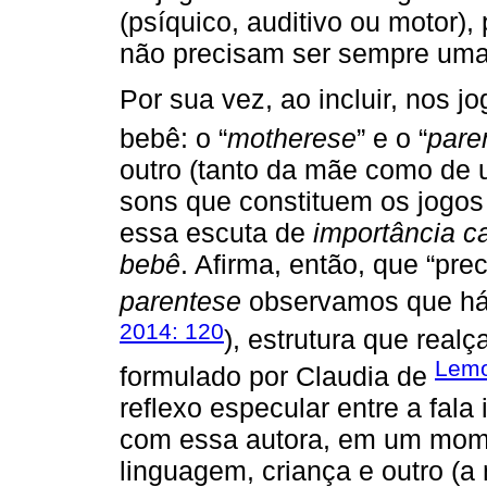
(psíquico, auditivo ou motor)
não precisam ser sempre uma r
Por sua vez, ao incluir, nos jo
bebê: o “
motherese
” e o “
pare
outro (tanto da mãe como de 
sons que constituem os jogos i
essa escuta de
importância ca
bebê
. Afirma, então, que “pr
parentese
observamos que há 
2014: 120
), estrutura que rea
Lemo
formulado por Claudia de
reflexo especular entre a fala 
com essa autora, em um momen
linguagem, criança e outro (