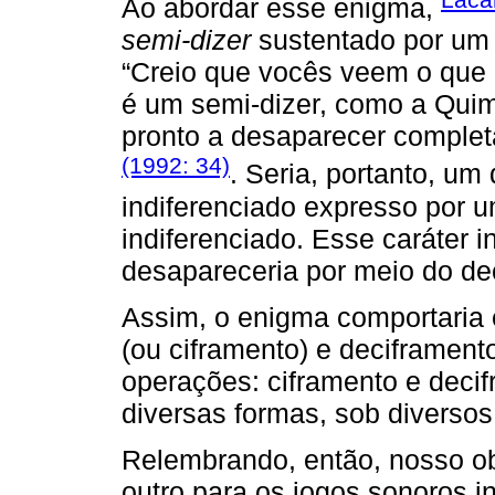
Ao abordar esse enigma,
semi-dizer
sustentado por u
“Creio que vocês veem o que 
é um semi-dizer, como a Quim
pronto a desaparecer complet
(1992: 34)
. Seria, portanto, um 
indiferenciado expresso por 
indiferenciado. Esse caráter i
desapareceria por meio do de
Assim, o enigma comportaria e
(ou ciframento) e deciframent
operações: ciframento e deci
diversas formas, sob diverso
Relembrando, então, nosso obj
outro para os jogos sonoros i