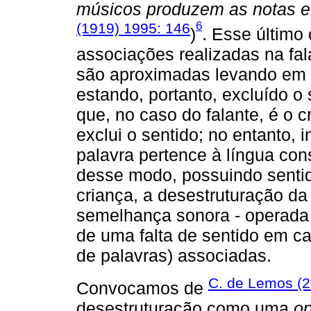
músicos produzem as notas e 
6
(1919) 1995: 146
)
. Esse último
associações realizadas na fala
são aproximadas levando em 
estando, portanto, excluído o 
que, no caso do falante, é o c
exclui o sentido; no entanto,
palavra pertence à língua con
desse modo, possuindo senti
criança, a desestruturação da 
semelhança sonora - operada n
de uma falta de sentido em c
de palavras) associadas.
C. de Lemos (2
Convocamos de
desestruturação como uma
op