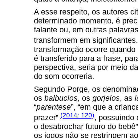
A esse respeito, os autores
determinado momento, é preci
falante ou, em outras palavra
transformem em significante
transformação ocorre quando 
é transferido para a frase, pa
perspectiva, seria por meio d
do som ocorreria.
Segundo Porge, os denomin
os
balbucios,
os
gorjeios
, as
“
parentese
”, “em que a crian
(2014: 120)
prazer”
, possuindo 
o desabrochar futuro do bebê”.
os jogos não se restringem a