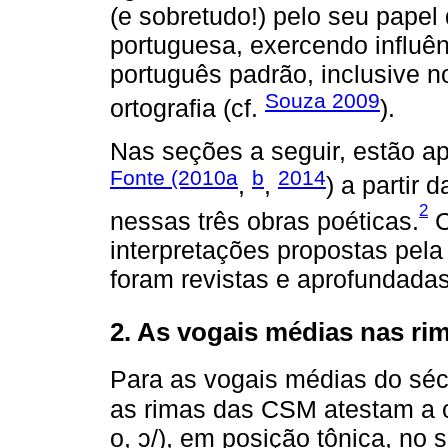
(e sobretudo!) pelo seu papel 
portuguesa, exercendo influên
português padrão, inclusive n
Souza 2009
ortografia (cf.
).
Nas seções a seguir, estão a
Fonte (2010a
b
2014
,
,
) a partir
2
nessas três obras poéticas.
C
interpretações propostas pela
foram revistas e aprofundadas
2. As vogais médias nas ri
Para as vogais médias do séc
as rimas das CSM atestam a o
o, ɔ/), em posição tônica, no