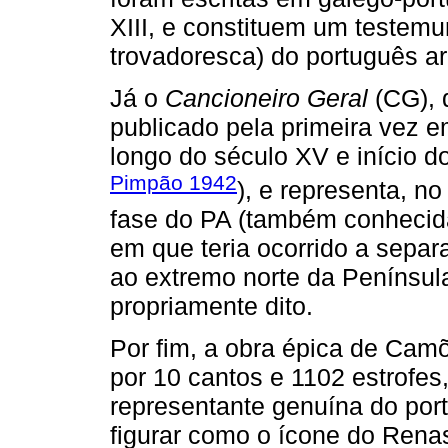
XIII, e constituem um testemu
trovadoresca) do português ar
Já o
Cancioneiro Geral
(CG), 
publicado pela primeira vez 
longo do século XV e início do
Pimpão 1942
), e representa, n
fase do PA (também conhecid
em que teria ocorrido a separa
ao extremo norte da Península 
propriamente dito.
Por fim, a obra épica de Cam
por 10 cantos e 1102 estrofe
representante genuína do po
figurar como o ícone do Ren