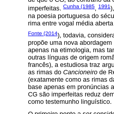
Cunha (1985
1991
imperfeitas.
,
)
na poesia portuguesa do sécul
rima entre vogal média aberta
Fonte (2014
), todavia, consider
propõe uma nova abordagem 
apenas na etimologia, mas t
outras línguas de origem român
francês), a estudiosa traz ar
as rimas do
Cancioneiro
de Re
(exatamente como as rimas da
base apenas em pronúncias at
CG são imperfeitas reduz dem
como testemunho linguístico.
O primeiro ponto a ser consi