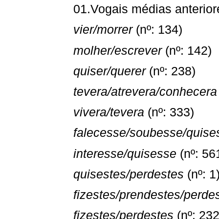
01.Vogais médias anterio
vier/morrer
(nº: 134)
molher/escrever
(nº: 142)
quiser/querer
(nº: 238)
tevera/atrevera/conhecera
vivera/tevera
(nº: 333)
falecesse/soubesse/quise
interesse/quisesse
(nº: 56
quisestes/perdestes
(nº: 1
fizestes/prendestes/perde
fizestes/perdestes
(nº: 232