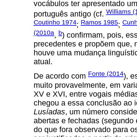
vocábulos ter apresentado um 
Williams 
português antigo (cf.
Coutinho 1974
Ramos 1985
Cunh
;
;
(2010a
b
,
) confirmam, pois, e
precedentes e propõem que, no
houve uma mudança linguístic
atual.
Fonte (2014
De acordo com
), 
muito provavelmente, em vari
XV e XVI, entre vogais médias
chegou a essa conclusão ao i
Lusíadas
, um número conside
abertas e fechadas (segundo o
do que fora observado para o