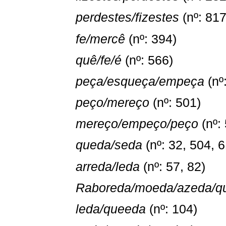
perdestes/fizestes
(nº: 817
fe/mercê
(nº: 394)
quê/fe/é
(nº: 566)
peça/esqueça/empeça
(nº
peço/mereço
(nº: 501)
mereço/empeço/peço
(nº:
queda/seda
(nº: 32, 504, 
arreda/leda
(nº: 57, 82)
Raboreda/moeda/azeda/q
leda/queeda
(nº: 104)