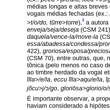
médias longas e altas breves 
vogais médias fechadas (ex.:
4
>
t/o/do, tŭrre
>
torre
),
a autora 
enveja/seja/deseja
(CSM 241
daquela/vence-la/move-la
(CS
essa/abadessa/condessa/pr
422),
groriosa/esposa/precios
(CSM 70), entre outras, que, n
tônica (pelo menos no caso d
ao timbre herdado da vogal et
ĭlla>/e/la
,
eccu ĭlla>aqu/e/la
,
ĭ
jŏcu>j/ɔ/go
,
gloriōsa>glorio/o/
É importante observar, a propó
haviam considerado a hipótes