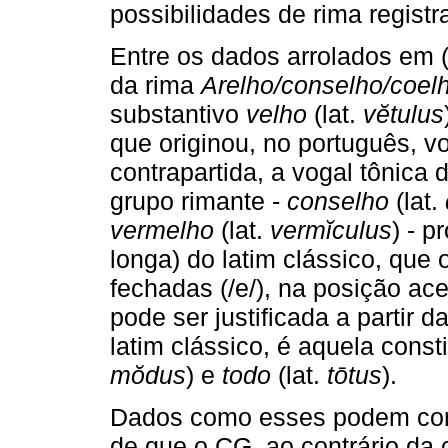
possibilidades de rima regist
Entre os dados arrolados em 
da rima
Arelho/conselho/coel
substantivo
velho
(lat.
vĕtulus
que originou, no português, v
contrapartida, a vogal tônic
grupo rimante -
conselho
(lat.
vermelho
(lat.
vermĭculus
) - 
longa) do latim clássico, que
fechadas (/e/), na posição a
pode ser justificada a partir 
latim clássico, é aquela cons
mŏdus
) e
todo
(lat.
tōtus
).
Dados como esses podem condu
de que o CG, ao contrário da 