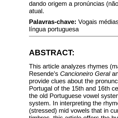
dando origem a pronúncias (não
atual.
Palavras-chave:
Vogais médias;
língua portuguesa
ABSTRACT:
This article analyzes rhymes (
Resende’s
Cancioneiro Geral
an
provide clues about the pronunci
Portugal of the 15th and 16th ce
the old Portuguese vowel syste
system. In interpreting the rhy
(stressed) mid vowels that in cu
timbres, this article offers the h