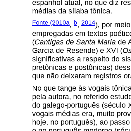
espanhol atual, no que diz re
médias da sílaba tônica.
Fonte (2010a
b
2014
,
,
), por meio
empregadas em textos poétic
(
Cantigas de Santa Maria
de A
Garcia de Resende) e XVI (
Os
significativas a respeito do s
pretônicas e postônicas) des
que não deixaram registros or
No que tange às vogais tônic
pela autora, no referido estud
do galego-português (século XI
vogais médias era, muito pro
hoje, no português), ao pass
e no português moderno (sécu