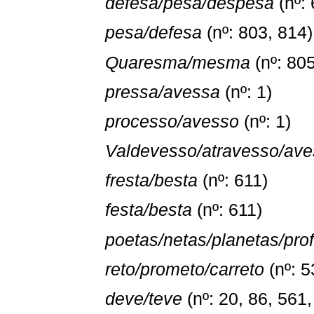
defesa/pesa/despesa
(nº: 
pesa/defesa
(nº: 803, 814)
Quaresma/mesma
(nº: 805
pressa/avessa
(nº: 1)
processo/avesso
(nº: 1)
Valdevesso/atravesso/av
fresta/besta
(nº: 611)
festa/besta
(nº: 611)
poetas/netas/planetas/pro
reto/prometo/carreto
(nº: 5
deve/teve
(nº: 20, 86, 561,