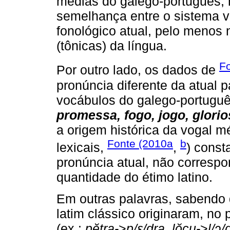
médias do galego-português, 
semelhança entre o sistema vo
fonológico atual, pelo menos 
(tônicas) da língua.
F
Por outro lado, os dados de
pronúncia diferente da atual 
vocábulos do galego-portuguê
promessa, fogo, jogo, glorio
a origem histórica da vogal 
Fonte (2010a
b
lexicais,
,
) const
pronúncia atual, não correspo
quantidade do étimo latino.
Em outras palavras, sabendo 
latim clássico originaram, no
(ex.:
pĕtra-
>
p/ɛ/dra
,
lŏcu-
>
l/ɔ/