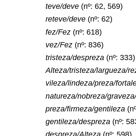
teve/deve
(nº: 62, 569)
reteve/deve
(nº: 62)
fez/Fez
(nº: 618)
vez/Fez
(nº: 836)
tristeza/despreza
(nº: 333)
Alteza/tristeza/largueza/re
vileza/lindeza/preza/fortal
natureza/nobreza/graveza
preza/firmeza/gentileza
(nº
gentileza/despreza
(nº: 58
despreza/Alteza
(nº: 598)