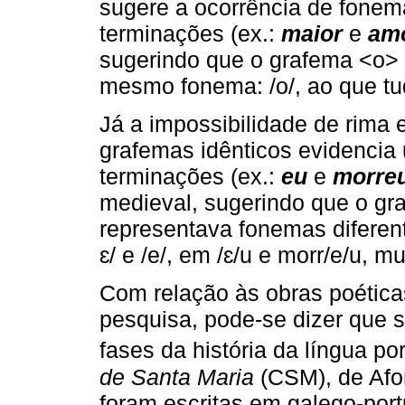
sugere a ocorrência de fone
terminações (ex.:
maior
e
am
sugerindo que o grafema <o>
mesmo fonema: /o/, ao que tud
Já a impossibilidade de rima 
grafemas idênticos evidencia
terminações (ex.:
eu
e
morre
medieval, sugerindo que o gr
representava fonemas diferen
ɛ/ e /e/, em /ɛ/u e morr/e/u, m
Com relação às obras poétic
pesquisa, pode-se dizer que s
fases da história da língua po
de Santa Maria
(CSM), de Afon
foram escritas em galego-por