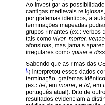
Ao investigar as possibilidad
cantigas medievais religiosas
por grafemas idênticos, a aut
terminações mapeadas podiam,
grupos rimantes (ex.: verbos 
tais como
viver, morrer, vence
afonsinas, mas jamais apare
irregulares como
quiser
e
diss
Sabendo que as rimas das CS
b
) interpretou esses dados c
terminação, grafemas idêntic
(ex.: /e/, em
morrer
, e /ɛ/, em
português atual). Dito de out
resultados evidenciam a disti