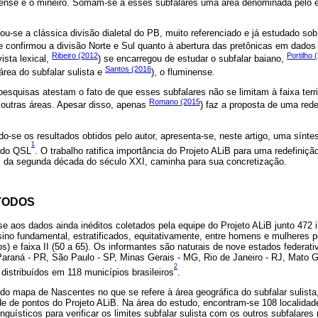
inense e o mineiro. Somam-se a esses subfalares uma área denominada pelo e
-se a clássica divisão dialetal do PB, muito referenciado e já estudado sob 
ue confirmou a divisão Norte e Sul quanto à abertura das pretônicas em dados
Ribeiro (2012
Portilho 
ista lexical,
) se encarregou de estudar o subfalar baiano,
Santos (2016
 área do subfalar sulista e
), o fluminense.
squisas atestam o fato de que esses subfalares não se limitam à faixa territ
Romano (2015
outras áreas. Apesar disso, apenas
) faz a proposta de uma rede
o-se os resultados obtidos pelo autor, apresenta-se, neste artigo, uma síntes
1
9 do QSL
. O trabalho ratifica importância do Projeto ALiB para uma redefiniçã
s da segunda década do século XXI, caminha para sua concretização.
ÉTODOS
se aos dados ainda inéditos coletados pela equipe do Projeto ALiB junto 472 
ino fundamental, estratificados, equitativamente, entre homens e mulheres p
nos) e faixa II (50 a 65). Os informantes são naturais de nove estados federat
Paraná - PR, São Paulo - SP, Minas Gerais - MG, Rio de Janeiro - RJ, Mato 
2
distribuídos em 118 municípios brasileiros
.
do mapa de Nascentes no que se refere à área geográfica do subfalar sulista, 
de de pontos do Projeto ALiB. Na área do estudo, encontram-se 108 localidad
guísticos para verificar os limites subfalar sulista com os outros subfalares 