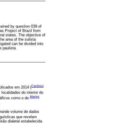
btained by question 039 of
as Project of Brazil from
ral states. The objective of
he area of the sulista
tigated can be divided into
e paulista.
Cardoso
ublicados em 2014 (
ocalidades do interior do
Marins
gráficos como o de
.
 grande volume de dados
nguísticas que revelam
são dialetal estabelecida