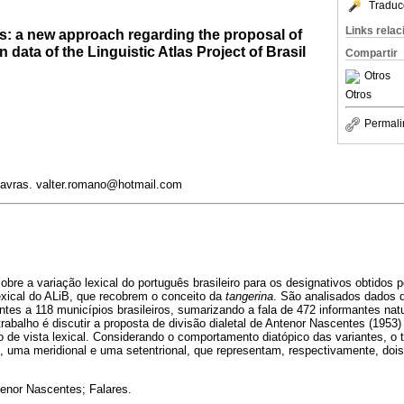
Traduc
Links rela
eas: a new approach regarding the proposal of
data of the Linguistic Atlas Project of Brasil
Compartir
Otros
Otros
Permali
Lavras. valter.romano@hotmail.com
sobre a variação lexical do português brasileiro para os designativos obtidos 
xical do ALiB, que recobrem o conceito da
tangerina
. São analisados dados d
rentes a 118 municípios brasileiros, sumarizando a fala de 472 informantes na
trabalho é discutir a proposta de divisão dialetal de Antenor Nascentes (1953)
o de vista lexical. Considerando o comportamento diatópico das variantes, o t
, uma meridional e uma setentrional, que representam, respectivamente, dois 
enor Nascentes; Falares.