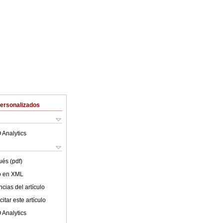
Personalizados
 Analytics
ués (pdf)
lo en XML
cias del artículo
itar este artículo
 Analytics