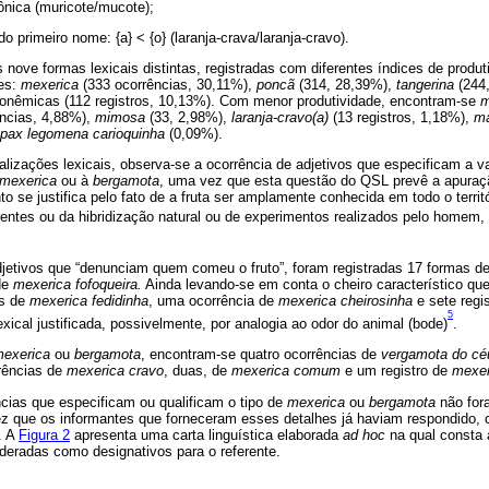
tônica (muricote/mucote);
o primeiro nome: {a} < {o} (laranja-crava/laranja-cravo).
nove formas lexicais distintas, registradas com diferentes índices de produti
tes:
mexerica
(333 ocorrências, 30,11%),
poncã
(314, 28,39%),
tangerina
(244
onêmicas (112 registros, 10,13%). Com menor produtividade, encontram-se
m
ncias, 4,88%),
mimosa
(33, 2,98%),
laranja-cravo(a)
(13 registros, 1,18%),
ma
pax legomena carioquinha
(0,09%).
lizações lexicais, observa-se a ocorrência de adjetivos que especificam a v
mexerica
ou à
bergamota
, uma vez que esta questão do QSL prevê a apuraç
o se justifica pelo fato de a fruta ser amplamente conhecida em todo o territ
rrentes ou da hibridização natural ou de experimentos realizados pelo home
jetivos que “denunciam quem comeu o fruto”, foram registradas 17 formas d
de
mexerica fofoqueira.
Ainda levando-se em conta o cheiro característico q
os de
mexerica fedidinha
, uma ocorrência de
mexerica cheirosinha
e sete regi
5
xical justificada, possivelmente, por analogia ao odor do animal (bode)
.
exerica
ou
bergamota
, encontram-se quatro ocorrências de
vergamota do cé
rências de
mexerica cravo
, duas, de
mexerica comum
e um registro de
mexer
cias que especificam ou qualificam o tipo de
mexerica
ou
bergamota
não for
ez que os informantes que forneceram esses detalhes já haviam respondido, c
. A
Figura 2
apresenta uma carta linguística elaborada
ad hoc
na qual consta a
deradas como designativos para o referente.