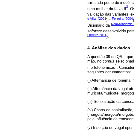
Em cada ponto de inquérit
3
uma mulher da faixa II
. O
validação das variantes le
e Villar (2001
Ferreira (2004
) e
Real Academia 
Dicionário da
software
desenvolvido para 
Oliveira 2014
).
4. Análise dos dados
A questão 39 do QSL, que 
mão, no
corpus
selecionado
4
morfofonêmicas
. Conside
seguintes agrupamentos:
(i) Alternância de fonema i
(ii) Alternância da vogal 
muricota/muricote, morgot
(iii) Sonorização da conso
(iv) Casos de assimilação, 
(margota/morgota/morgote, 
pela influência da consoan
(v) Inserção de vogal epen