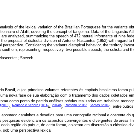
alysis of the lexical variation of the Brazilian Portuguese for the variants o
onnaire of ALiB, covering the concept of tangerina. Data of the Linguistic Atl
s are analyzed, summarizing the speech of 472 natural informants of nine fede
 the proposal of dialectal division of Antenor Nascentes (1953) with regard to t
 perspective. Considering the variants diatopical behavior, the territory inves
 southern, representing, respectively, two possible speech, the sulista and th
 Nascentes; Speech
 do Brasil, cujos primeiros volumes referentes às capitais brasileiras foram p
uma nova fase de sua elaboração com o tratamento dos dados coletados em l
e toma como ponto de partida análises prévias realizadas em trabalhos mono
 (2013
Romano e Seabra (2014
2014b
Romano (2015)
Santos (2016
),
a,
),
,
), entre outros
m apontado caminhos e desafios para uma cartografia racional e coerente do
As pesquisas evidenciam os aspectos convergentes e divergentes de áreas li
de cada região do país e, de certa forma, colocam em discussão a clássica divi
), sob uma perspectiva lexical.