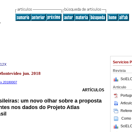
Servicios 
312X
Revista
 Montevideo jun. 2018
SciELO
12x.20180007
Articulo
ARTÍCULOS
Portug
sileiras: um novo olhar sobre a proposta
Articu
tes nos dados do Projeto Atlas
Referen
sil
Como c
SciELO