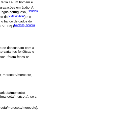
 faixa I e um homem e
s gravações em áudio. A
Houaiss
 língua portuguesa,
Cunha (2010
ico de
) e o
no banco de dados do
Romano, Seabra,
SGVCLin] (
que se descascam com a
se variantes fonéticas e
sos, foram feitos os
te, morocota/morocote,
;
aricota/moricota);
(maricota/muricota); seja
ricota/morocota/morocote);