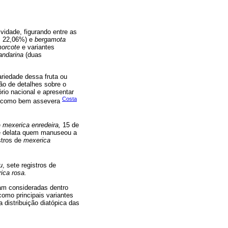
vidade, figurando entre as
, 22,06%) e
bergamota
orcote
e variantes
ndarina
(duas
ariedade dessa fruta ou
ão de detalhes sobre o
ório nacional e apresentar
Costa
m, como bem assevera
e
mexerica enredeira,
15 de
ue delata quem manuseou a
stros de
mexerica
u
, sete registros de
ica rosa.
am consideradas dentro
omo principais variantes
 distribuição diatópica das