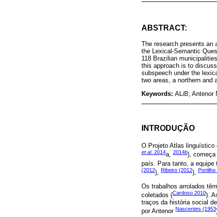
ABSTRACT:
The research presents an an
the Lexical-Semantic Questi
118 Brazilian municipalitie
this approach is to discuss
subspeech under the lexical
two areas, a northern and a
Keywords:
ALiB; Antenor
INTRODUÇÃO
O Projeto Atlas linguístico
et al
. 2014
2014b
a,
), começa 
país. Para tanto, a equip
(2012
Ribeiro (2012
Portilho
),
),
Os trabalhos arrolados tê
Cardoso 2010
coletados (
). 
traços da história social 
Nascentes (1953
por Antenor