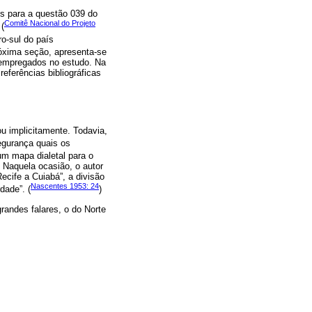
s para a questão 039 do
Comitê Nacional do Projeto
(
o-sul do país
óxima seção, apresenta-se
s empregados no estudo. Na
eferências bibliográficas
ou implicitamente. Todavia,
egurança quais os
um mapa dialetal para o
 Naquela ocasião, o autor
Recife a Cuiabá”, a divisão
Nascentes 1953: 24
dade”. (
)
randes falares, o do Norte