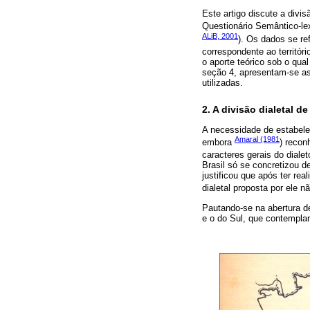
Este artigo discute a divis
Questionário Semântico-lex
ALiB, 2001
). Os dados se re
correspondente ao territór
o aporte teórico sob o qua
seção 4, apresentam-se as 
utilizadas.
2. A divisão dialetal d
A necessidade de estabelec
Amaral (1981
embora
) recon
caracteres gerais do dialeto
Brasil só se concretizou 
justificou que após ter rea
dialetal proposta por ele 
Pautando-se na abertura de
e o do Sul, que contempla