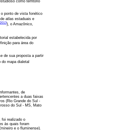
studioso como território
o ponto de vista fonético
 de atlas estaduais e
(2013
), o Amazônico,
orial estabelecida por
finição para área do
e de sua proposta a partir
o do mapa dialetal
informantes, de
ertencentes a duas faixas
ivos (Rio Grande do Sul -
Grosso do Sul - MS, Mato
foi realizado o
es às quais foram
(mineiro e o fluminense).