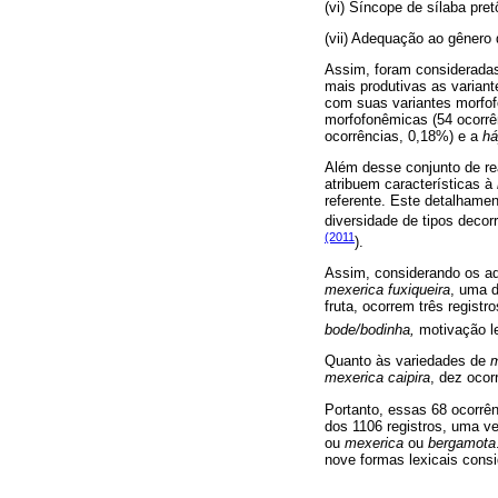
(vi) Síncope de sílaba pre
(vii) Adequação ao gênero d
Assim, foram consideradas 
mais produtivas as varian
com suas variantes morfof
morfofonêmicas (54 ocorrê
ocorrências, 0,18%) e a
há
Além desse conjunto de rea
atribuem características à
referente. Este detalhament
diversidade de tipos deco
(2011
).
Assim, considerando os ad
mexerica fuxiqueira
, uma 
fruta, ocorrem três registr
bode/bodinha,
motivação le
Quanto às variedades de
m
mexerica caipira
, dez ocor
Portanto, essas 68 ocorrên
dos 1106 registros, uma v
ou
mexerica
ou
bergamota
nove formas lexicais consi