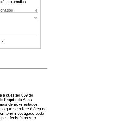
ción automática
cionados
nk
pela questão 039 do
o Projeto do Atlas
turais de nove estados
 no que se refere à área do
erritório investigado pode
possíveis falares, o