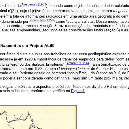
Nascentes (1953
ão dialetal de
) tomando como objeto de análise dados coletado
ical (QSL), cujo objetivo é documentar as variantes lexicais para a
tangerina
ferem à fala de informantes radicados em uma ampla área geográfica do centr
Nascentes (1953)
io denominado por
como “subfalar sulista”. Desse modo, na pr
l se sustenta o trabalho. A seção 3 traz a descrição dos materiais e método
análises empreendidas, seguindo-se as considerações finais (seção 5) e as r
e Nascentes e o Projeto ALiB
er áreas dialetais subjaz aos trabalhos de natureza geolinguística explícita 
hecesse já em 1920 a importância de trabalhos empíricos para definir “com s
Amaral 1981: 44
 brasileiro, ou dos dialetos brasileiros” (
), a sistematização de 
de forma coerente em 1953 na obra
O linguajar Carioca
, de Antenor Nascentes.
lizado o seu “ardente desejo de percorrer todo o Brasil, do Oiapoc ao Xuí, de 
não poderia ser considerada como definitiva, “mas sim um tanto próxima da ver
 vogais pretônicas e aspectos prosódicos, Nascentes dividiu o PB em dois g
m seis subfalares, conforme se verifica na
Figura 1
.