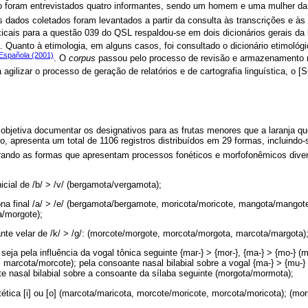
o foram entrevistados quatro informantes, sendo um homem e uma mulher da
s dados coletados foram levantados a partir da consulta às transcrições e à
xicais para a questão 039 do QSL respaldou-se em dois dicionários gerais da
). Quanto à etimologia, em alguns casos, foi consultado o dicionário etimológ
Española (2001)
. O
corpus
passou pelo processo de revisão e armazenamento 
agilizar o processo de geração de relatórios e de cartografia linguística, o [
objetiva documentar os designativos para as frutas menores que a laranja 
, apresenta um total de 1106 registros distribuídos em 29 formas, incluindo-
rando as formas que apresentam processos fonéticos e morfofonêmicos diver
nicial de /b/ > /v/ (bergamota/vergamota);
átona final /a/ > /e/ (bergamota/bergamote, moricota/moricote, mangota/mango
a/morgote);
ante velar de /k/ > /g/: (morcote/morgote, morcota/morgota, marcota/margota)
seja pela influência da vogal tônica seguinte {mar-} > {mor-}, {ma-} > {mo-} (m
marcota/morcote); pela consoante nasal bilabial sobre a vogal {ma-} > {mu-} 
te nasal bilabial sobre a consoante da sílaba seguinte (morgota/mormota);
tética [i] ou [o] (marcota/maricota, morcote/moricote, morcota/moricota); (mo