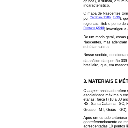
grupos), o sulista, o flum
incaracterístico.
O mapa de Nascentes tornou
Cardoso (1986
1999
por
;
), q
regionais. Sob o ponto de v
Romano (2015
) investigou a
De um modo geral, essas pe
Nascentes, mas adentram 
subfalar sulista.
Nesse sentido, considerand
da análise da questão 03
brasileiro, que, em meado
3. MATERIAIS E M
O
corpus
analisado refere-
escolaridade máxima o ens
etárias: faixa I (18 a 30 a
RS, Santa Catarina - SC, 
Grosso - MT, Goiás - GO), 
Após um estudo criterioso 
georreferenciamento da re
acrescentadas 10 pontos lin