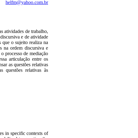
helfm@yahoo.com.br
s atividades de trabalho,
 discursiva e de atividade
 que o sujeito realiza na
s na ordem discursiva e
r o processo de mediação
ssa articulação entre os
sar as questões relativas
s questões relativas às
es
in
specific contexts
of