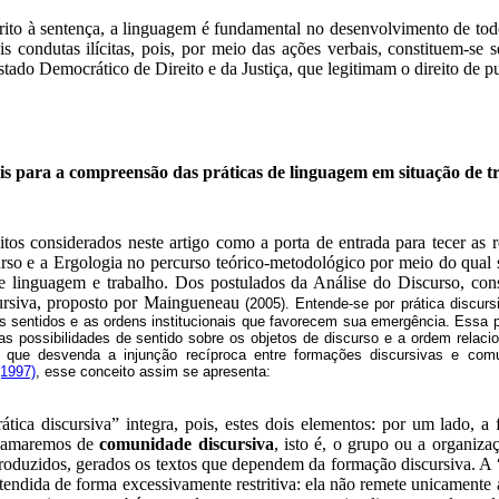
ito à sentença,
a linguagem é fundamental no desenvolvimento de tod
s condutas ilícitas
, pois, por
meio das ações verbais, constituem-se 
stado Democrático de Direito e da Justiça, que legitimam o direito de p
ais para a compreensão das práticas de linguagem em situação de t
tos considerados neste artigo como a porta de entrada para tecer as re
urso e a Ergologia no percurso teórico-metodológico por meio do qual
e linguagem e trabalho. Dos postulados da Análise do Discurso, con
ursiva, proposto por
Maingueneau
(2005). Entende-se por prática discur
s sentidos e as ordens institucionais que favorecem sua emergência. Essa p
as possibilidades de sentido sobre os objetos de discurso e a ordem relaci
que desvenda a injunção recíproca entre formações discursivas e comu
1997)
, esse conceito assim se apresenta:
tica discursiva” integra, pois, estes dois elementos: por um lado, a 
chamaremos de
comunidade discursiva
, isto é, o grupo ou a organiza
produzidos, gerados os textos que dependem da formação discursiva. A
tendida de forma excessivamente restritiva: ela não remete unicamente a