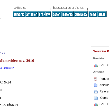
Servicios 
312X
Revista
 Montevideo nov. 2016
SciELO
12X.20160014
Articulo
Portug
1
6
: 9-24
Articu
ea
Referen
a
Como c
SciELO
X.20160014