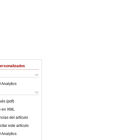
Personalizados
 Analytics
ués (pdf)
lo en XML
cias del artículo
itar este artículo
 Analytics