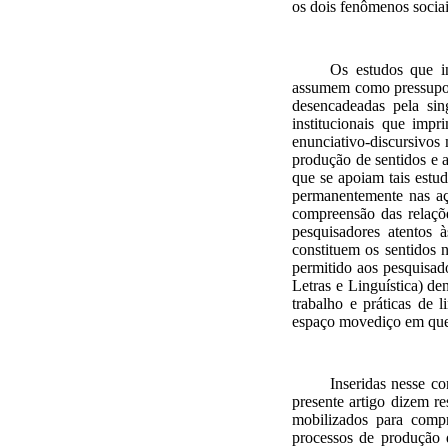
os dois fenômenos sociai
Os estudos que in
assumem como pressupost
desencadeadas pela sin
institucionais que impr
enunciativo-discursivos
produção de sentidos e 
que se apoiam tais estud
permanentemente nas açõ
compreensão das relaçõ
pesquisadores atentos 
constituem os sentidos n
permitido aos pesquis
Letras e Linguística) d
trabalho e práticas de
espaço movediço em que 
Inseridas nesse co
presente artigo dizem re
mobilizados para compr
processos de produção d