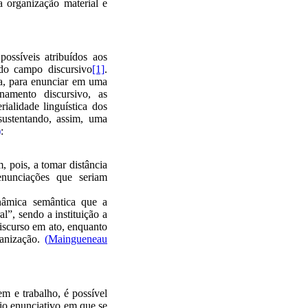
 organização material e
ossíveis atribuídos aos
ado campo discursivo
[1]
.
ra, para enunciar em uma
namento discursivo, as
ialidade linguística dos
ustentando, assim, uma
)
:
, pois, a tomar distância
enunciações que seriam
nâmica semântica que a
al”, sendo a instituição a
iscurso em ato, enquanto
ganização.
(
Maingueneau
em e trabalho, é possível
cio enunciativo em que se