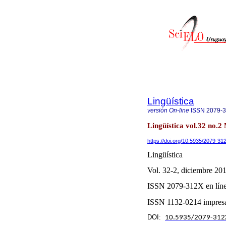
Lingüística
versión On-line
ISSN
2079-
Lingüística vol.32 no.2
https://doi.org/10.5935/2079-3
Lingüística
Vol. 32
-2
,
diciembre
20
ISSN 2079-312X en lín
ISSN 1132-0214
impres
DOI:
10.5935/2079-312