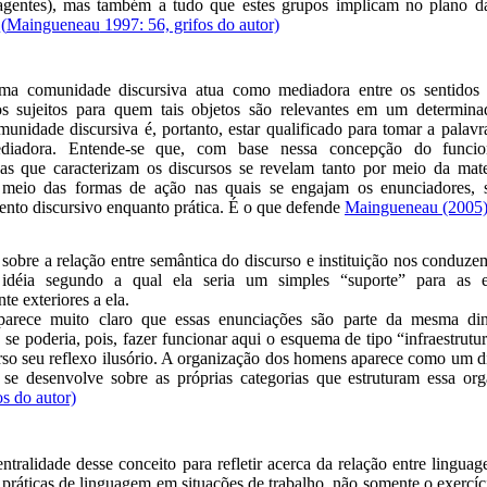
 agentes), mas também a tudo que estes grupos implicam no plano da
.
(
Maingueneau
1997: 56, grifos do autor)
ma comunidade discursiva atua como mediadora entre os sentidos p
os sujeitos para quem tais objetos são relevantes em um determin
unidade discursiva é, portanto, estar qualificado para tomar a palav
ediadora. Entende-se que, com base nessa concepção do funcio
vas que caracterizam os discursos se revelam tanto por meio da mater
 meio das formas de ação nas quais se engajam os enunciadores, s
nto discursivo enquanto prática. É o que defende
Maingueneau
(2005
 sobre a relação entre semântica do discurso e instituição nos conduzem
idéia segundo a qual ela seria um simples “suporte” para as 
e exteriores a ela.
 parece muito claro que essas enunciações são parte da mesma di
 se poderia, pois, fazer funcionar aqui o esquema de tipo “infraestrutur
rso seu reflexo ilusório. A organização dos homens aparece como um d
 se desenvolve sobre as próprias categorias que estruturam essa or
os do autor)
tralidade desse conceito para refletir acerca da relação entre linguag
e práticas de linguagem em situações de trabalho, não somente o exercí