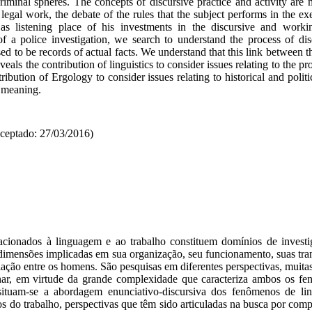
criminal spheres
.
The concepts of
discursive practice
and
activity
are 
 legal
work, the
debate of the
rules
that the
subject performs
in the ex
 as
listening
place
of his investments
in the discursive
and worki
of a
police investigation
, we search to
understand the process of
dis
sed to
be
records
of
actual facts
.
We understand that this
link between
t
eveals
the contribution
of linguistics
to consider
issues relating
to the pr
tribution
of
Ergology
to consider
issues relating to
historical and
polit
f meaning.
ceptado
: 27/03/2016)
cionados à linguagem e ao trabalho constituem domínios de investig
dimensões implicadas em sua organização, seu funcionamento, suas tra
elação entre os homens. São pesquisas em diferentes perspectivas, muita
inar, em virtude da grande complexidade que caracteriza ambos os fe
es situam-se a abordagem enunciativo-discursiva dos fenômenos de 
 do trabalho, perspectivas que têm sido articuladas na busca por comp