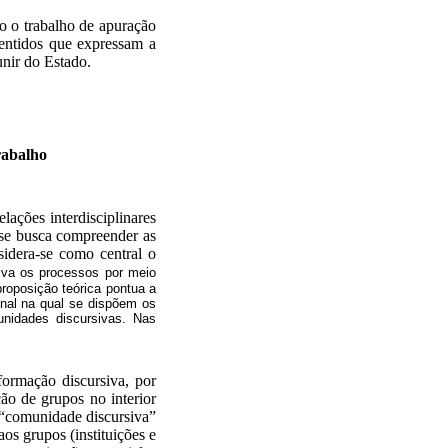
o o trabalho de apuração
sentidos que expressam a
unir do Estado.
rabalho
lações interdisciplinares
 se busca compreender as
sidera-se como central o
siva os processos por meio
roposição teórica pontua a
onal na qual se dispõem os
nidades discursivas. Nas
formação discursiva, por
ção de grupos no interior
 “comunidade discursiva”
os grupos (instituições e