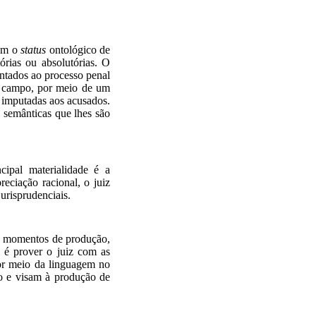
zam
o
status
ontológico de
rias ou absolutórias
.
O
ntados ao processo penal
se campo, por meio de um
e imputadas aos acusados.
 semânticas que lhes são
cipal materialidade é a
reciação racional, o juiz
urisprudenciais.
mo momentos de produção,
vo é prover o juiz com as
or meio da
linguagem
no
o e v
isam à produção de