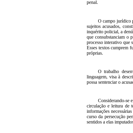
penal.
O
campo
ju
rídico
sujeitos acusados
,
const
inquérito policial, a den
que consubstanciam o pr
processo interativo que 
Esses textos cumprem fu
próprias.
O trabalho
desenv
linguagem,
visa à descr
possa sentenciar o acusa
Considerando-se e
circulação e leitura de 
informações necessárias
curso da persecução pe
sentidos
a elas imputado