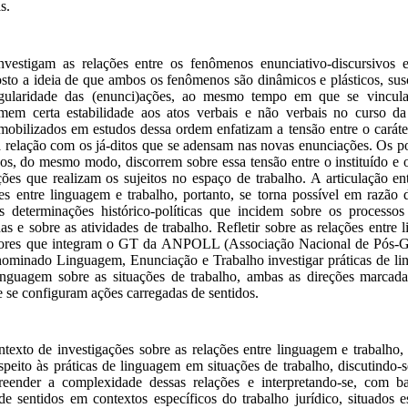
s.
vestigam as relações entre os fenômenos enunciativo-discursivos 
o a ideia de que ambos os fenômenos são dinâmicos e plásticos, susc
gularidade das (
enunci
)ações
, ao mesmo tempo em que se vinculam
imem certa estabilidade aos atos verbais e não verbais no curso da
 mobilizados em estudos dessa ordem enfatizam a tensão entre o caráte
a relação com os já-ditos que se adensam nas novas enunciações. Os p
os, do mesmo modo, discorrem sobre essa tensão entre o instituído e 
es que realizam os sujeitos no espaço de trabalho. A articulação ent
es entre linguagem e trabalho, portanto, se torna possível em razão
às
determinações histórico-políticas que incidem sobre os processos
as e sobre as atividades de trabalho. Refletir sobre as relações entre
adores que integram o GT da ANPOLL (Associação Nacional de Pós-G
enominado Linguagem, Enunciação e Trabalho investigar práticas de l
 linguagem sobre as situações de trabalho, ambas as direções marcad
se configuram ações carregadas de sentidos.
ntexto de investigações sobre as relações entre linguagem e trabalho,
speito às práticas de linguagem em situações de trabalho, discutindo-s
eender a complexidade dessas relações e interpretando-se, com ba
e sentidos em contextos específicos do trabalho jurídico, situados e