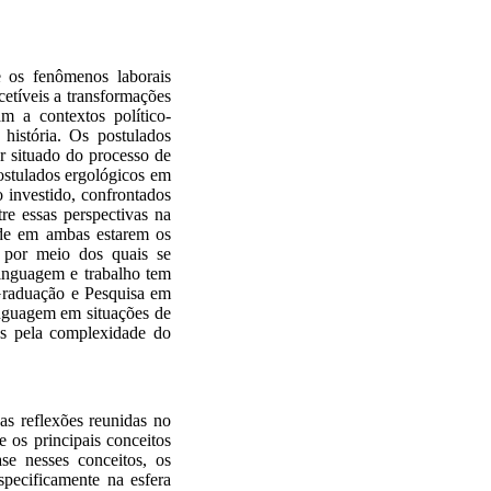
e os fenômenos laborais
etíveis a transformações
 a contextos político-
 história. Os postulados
r situado do processo de
ostulados ergológicos em
o investido, confrontados
re essas perspectivas na
 de em ambas estarem os
por meio dos quais se
 linguagem e trabalho tem
raduação e Pesquisa em
inguagem em situações de
as pela complexidade do
 as reflexões reunidas no
e os principais conceitos
se nesses conceitos, os
specificamente na esfera