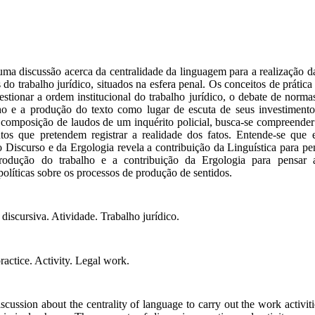
uma discussão acerca da centralidade da linguagem para a realização da
do trabalho jurídico, situados na esfera penal. Os conceitos de prática
estionar a ordem institucional do trabalho jurídico, o debate de normas
ho e a produção do texto como lugar de escuta de seus investimento
a composição de laudos de um inquérito policial, busca-se compreende
os que pretendem registrar a realidade dos fatos. Entende-se que e
o Discurso e da Ergologia revela a contribuição
da
Linguística para pen
rodução do trabalho e a contribuição da Ergologia para pensar a
políticas sobre os processos de produção de sentidos.
 discursiva. Atividade. Trabalho jurídico.
ractice.
Activity.
Legal
work.
iscussion about the
centrality of language
to carry out the
work activiti