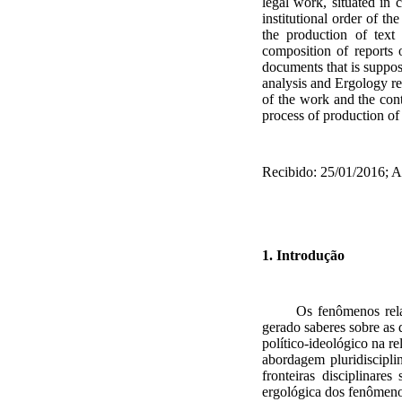
legal work
,
situated
in 
institutional order
of the
the production of
text
composition
of
reports
documents
that
is suppo
analysis
and
Ergology
r
of the
work and
the con
process of production o
Recibido
: 25/01/2016;
A
1. Introdução
Os fenômenos rela
gerado saberes sobre as 
político-ideológico na r
abordagem pluridiscipl
fronteiras disciplinar
ergológica dos fenômenos