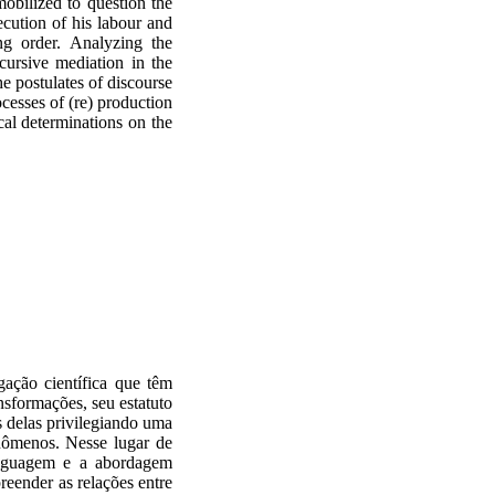
mobilized
to question
the
ecution
of his
labour
and
ng
order. Analyzing the
cursive
mediation
in the
he postulates
of discourse
ocesses of
(
re)
production
ical determinations
on
the
ação científica que têm
nsformações, seu estatuto
s delas privilegiando uma
nômenos. Nesse lugar de
linguagem e a abordagem
reender as relações entre