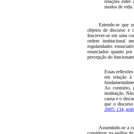
relações entre
modos de vida
Entende-se que u
objetos de discurso e 
Inscrever-se em uma com
ordem institucional m
regularidades enunciati
enunciados quanto por
percepção do funcioname
Essas reflexões
em relação à 
fundamentalment
Ao contrário,
instituição. Não
causa e o discu
que o discurso
2005: 134, grif
Assumindo-se a cen
considerar, na análise d