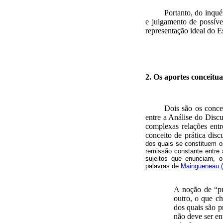
Portanto,
do inquér
e julgamento de possívei
representação ideal do E
2. Os aportes conceitu
Dois são os concei
entre a Análise do Disc
complexas relações entr
conceito de prática disc
dos quais se constituem o
remissão constante entre 
sujeitos que
enunciam,
o 
palavras de
Maingueneau
(
A noção de “prá
outro, o que 
dos quais são 
não deve ser en