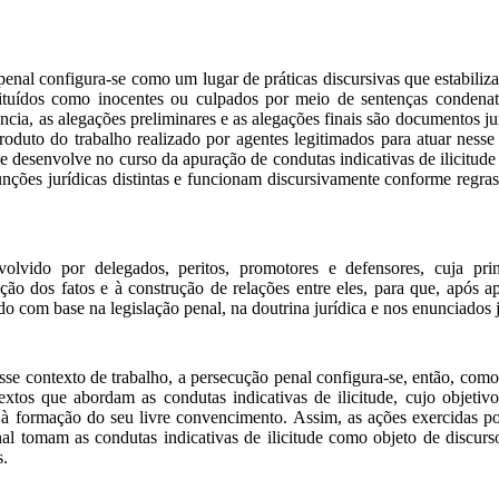
 penal configura-se como u
m lugar de práticas discursivas que
estabili
ituídos como inocentes ou culpados
por meio de sentenças condenató
úncia, as alegações preliminares e as
alegações
finais
são documentos ju
oduto do trabalho realizado por agentes legitimados para atuar nes
se desenvolve no curso da apuração de condutas indicativas de ilicitud
nções jurídicas distintas e funcionam discursivamente conforme regras
olvido por delegados, peritos, promotores e defensores, cuja prin
ição dos fatos e à construção de relações entre eles,
para que, após ap
do com base na legislação penal, na doutrina jurídica e nos enunciados j
sse contexto de trabalho, a persecução penal configura-se, então, co
textos que abordam as condutas indicativas de ilicitude, cujo objeti
 à formação do seu livre convencimento. Assim,
as ações
exercidas p
nal
to
mam
as condutas
indicativas de ilicitude
como objeto
de discurs
s.