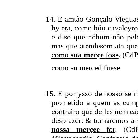
14. E amtão Gonçalo Vieguas
hy era, como bõo cavaleyro
e dise que nëhum não pele
mas que atendesem ata que
como
sua merçe
fose
. (
CdP
como
su merced fuese
15. E por ysso de nosso sen
prometido a quem as cum
contrairo que delles nem c
desprazer:
& tornaremos a 
nossa merçee
for
. (
Cd