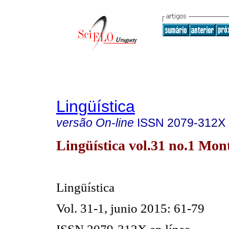
Lingüística
versão On-line
ISSN
2079-312X
Lingüística vol.31 no.1 Mo
Lingüística
Vol. 31
-1
,
junio
201
5
: 61-79