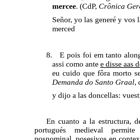
mercee
.
(CdP,
Crônica Ger
Señor, yo las generé y vos l
merced
8.
E
pois
foi em tanto alon
assi como ante
e disse aas 
eu cuido que fôra morto s
Demanda do Santo Graal
,
y
dijo a las doncellas: vues
En cuanto a la estructura, 
portugués medieval permite
posnominal, posesivos en context