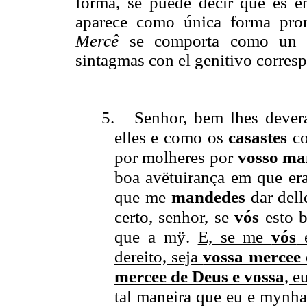
forma, se puede decir que es 
aparece como única forma pro
Mercê
se comporta como un si
sintagmas con el genitivo corres
5.
Senhor, bem lhes deve
elles e como os
casastes
co
por molheres por
vosso m
boa avëtuirança em que e
que me
mandedes
dar dell
certo, senhor, se
vós
esto 
que a mÿ.
E, se me
vós
dereito, seja
vossa mercee
mercee de Deus e vossa
, e
tal maneira que eu e mynha