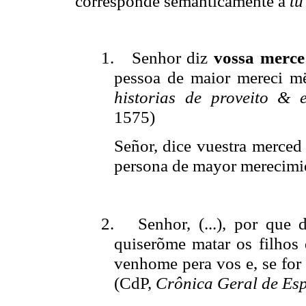
corresponde semánticamente a
tu
1.
Senhor diz
vossa merc
pessoa de maior mereci më
historias de proveito &
1575)
Señor, dice vuestra merced
persona de mayor merecimie
2.
Senhor, (...), por qu
quiserõme matar os filhos 
venhome pera vos e, se fo
(CdP,
Crônica Geral de Es