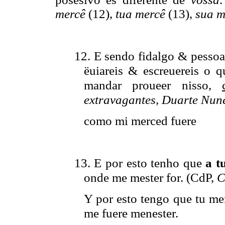
mercê
(12),
tua mercê
(13),
sua m
12. E sendo fidalgo & pessoa
ëuiareis & escreuereis o q
mandar proueer nisso,
extravagantes, Duarte Nun
como
mi merced fuere
13. E por esto tenho que
a t
onde me mester for.
(CdP,
C
Y por esto tengo que tu me
me fuere menester.