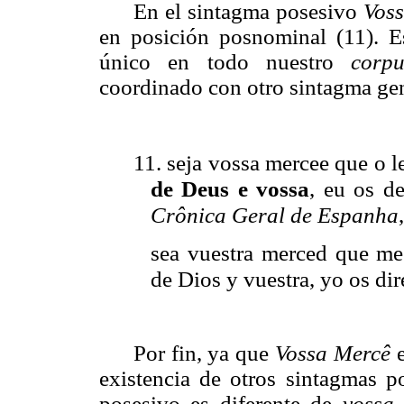
En el sintagma posesivo
Vos
en posición posnominal (11). Es
único en todo nuestro
corpu
coordinado con otro sintagma gen
11.
seja
vossa mercee que o l
de Deus e vossa
, eu os d
Crônica Geral de Espanha
sea
vuestra merced que me 
de Dios y vuestra, yo os di
Por fin, ya que
Vossa Mercê
e
existencia de otros sintagmas 
posesivo es diferente de
vossa