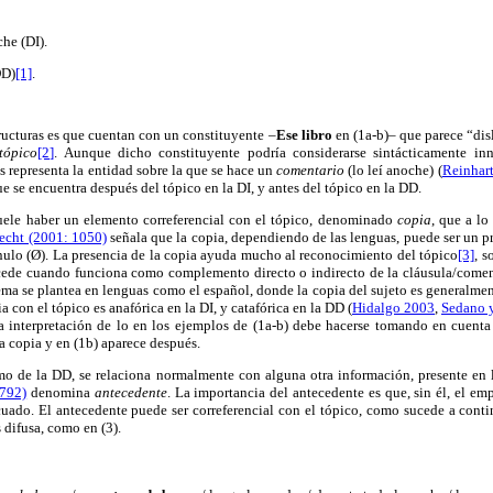
che (DI).
D)
[1]
.
tructuras es que cuentan con un constituyente ‒
Ese libro
en (1a-b)‒ que parece “dis
tópico
[2]
. Aunque dicho constituyente podría considerarse sintácticamente inn
s representa la entidad sobre la que se hace un
comentario
(lo leí anoche) (
Reinhart
e se encuentra después del tópico en la DI, y antes del tópico en la DD.
uele haber un elemento correferencial con el tópico, denominado
copia
, que a lo
echt (2001: 1050)
señala que la copia, dependiendo de las lenguas, puede ser un pr
nulo (Ø). La presencia de la copia ayuda mucho al reconocimiento del tópico
[3]
, s
 sucede cuando funciona como complemento directo o indirecto de la cláusula/coment
ema se plantea en lenguas como el español, donde la copia del sujeto es generalm
ia con el tópico es anafórica en la DI, y catafórica en la DD (
Hidalgo 2003
,
Sedano y
 la interpretación de lo en los ejemplos de (1a-b) debe hacerse tomando en cuent
la copia y en (1b) aparece después.
omo de la DD, se relaciona normalmente con alguna otra información, presente en l
 792)
denomina
antecedente
. La importancia del antecedente es que, sin él, el em
cuado. El antecedente puede ser correferencial con el tópico, como sucede a conti
 difusa, como en (3).