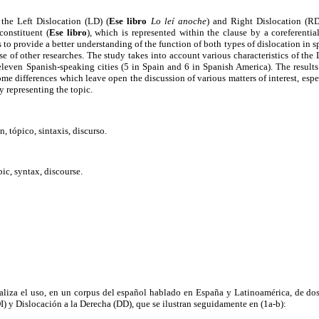
e the Left Dislocation (LD) (
Ese libro
Lo leí anoche
) and Right Dislocation (RD
 constituent (
Ese libro
), which is represented within the clause by a coreferentia
 to provide a better understanding of the function of both types of dislocation in s
e of other researches. The study takes into account various characteristics of the 
 eleven Spanish-speaking cities (5 in Spain and 6 in Spanish America). The results 
ome differences which leave open the discussion of various matters of interest, espec
y representing the topic.
, tópico, sintaxis, discurso.
pic, syntax, discourse.
analiza el uso, en un corpus del español hablado en España y Latinoamérica, de do
I) y Dislocación a la Derecha (DD), que se ilustran seguidamente en (1a-b):