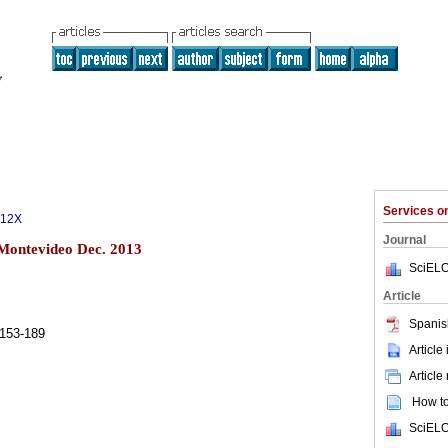
Services 
312X
Journal
 Montevideo Dec. 2013
SciELO
Article
Spanis
 153-189
Article
Article
How to 
SciELO