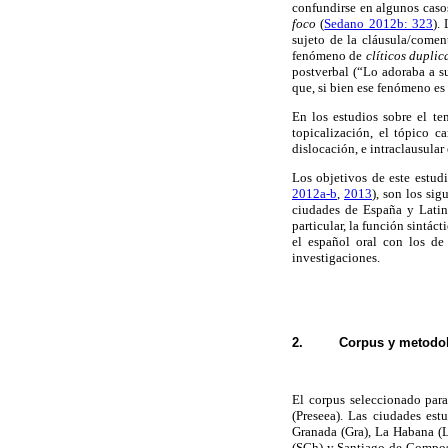
confundirse en algunos caso
foco
(
Sedano 2012b: 323
).
sujeto de la cláusula/coment
fenómeno de
clíticos dupli
postverbal (“Lo adoraba a s
que, si bien ese fenómeno es
En los estudios sobre el te
topicalización, el tópico c
dislocación, e intraclausular 
Los objetivos de este estud
2012a-b
,
2013
), son los si
ciudades de España y Latino
particular, la función sintác
el español oral con los de 
investigaciones.
2.
Corpus y metodo
El corpus seleccionado para
(Preseea). Las ciudades est
Granada (Gra), La Habana (
(SCh) y Santiago de Compos