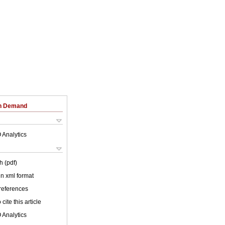
on Demand
 Analytics
h (pdf)
 in xml format
 references
cite this article
 Analytics