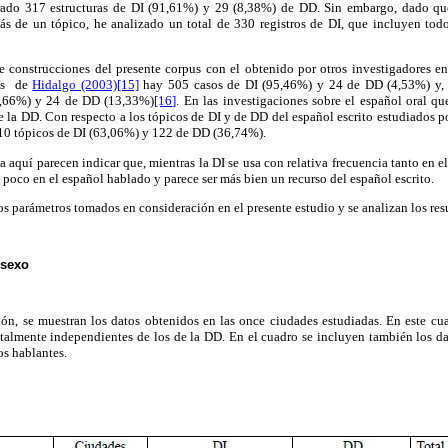
rado 317 estructuras de DI (91,61%) y 29 (8,38%) de DD. Sin embargo, dado que,
ás de un tópico, he analizado un total de 330 registros de DI, que incluyen tod
construcciones del presente corpus con el obtenido por otros investigadores en 
s
de
Hidalgo (2003)
[15]
hay 505 casos de DI (95,46%) y 24 de DD (4,53%) y,
6,66%) y 24 de DD (13,33%)
[16]
. En las investigaciones sobre el español oral q
 la DD. Con respecto a los tópicos de DI y de DD del español escrito estudiados 
210 tópicos de DI (63,06%) y 122 de DD (36,74%).
a aquí parecen indicar que, mientras la DI se usa con relativa frecuencia tanto en 
 poco en el español hablado y parece ser más bien un recurso del español escrito.
s parámetros tomados en consideración en el presente estudio y se analizan los res
 sexo
ión, se muestran los datos obtenidos en las once ciudades estudiadas. En este cu
otalmente independientes de los de la DD. En el cuadro se incluyen también los d
os hablantes.