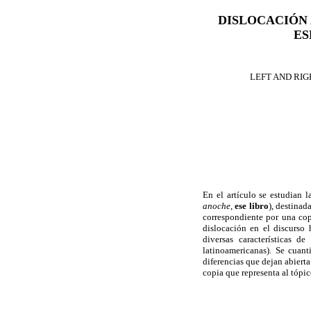
DISLOCACIÓN 
ES
LEFT AND RIG
En el artículo se estudian l
anoche
,
ese libro
), destinad
correspondiente por una co
dislocación en el discurso
diversas características 
latinoamericanas). Se cuant
diferencias que dejan abierta
copia que representa al tópic