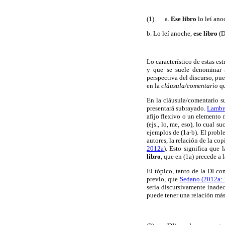
(1)
a.
Ese libro
lo leí ano
b. Lo leí anoche,
ese libro
(D
Lo característico de estas es
y que se suele denominar
perspectiva del discurso, pue
en la
cláusula/comentario
qu
En la cláusula/comentario s
presentará subrayado.
Lambr
afijo flexivo o un elemento 
(ejs., lo, me, eso), lo cual
ejemplos de (1a-b). El probl
autores, la relación de la cop
2012a
). Esto significa que
libro
, que en (1a) precede a 
El tópico, tanto de la DI c
previo, que
Sedano (2012a:
sería discursivamente inade
puede tener una relación más