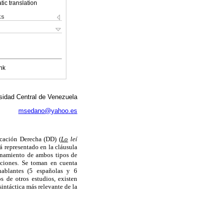
ic translation
ks
nk
sidad Central de Venezuela
msedano@yahoo.es
ocación Derecha (DD) (
Lo
leí
tá representado en la cláusula
namiento de ambos tipos de
aciones. Se toman en cuenta
hablantes (5 españolas y 6
s de otros estudios, existen
sintáctica más relevante de la