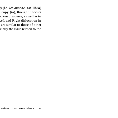
) (
Lo leí anoche
,
ese libro
)
l copy (
lo
), though it occurs
poken discourse, as well as to
Left and Right dislocation in
are similar to those of other
ially the issue related to the
s estructuras conocidas como