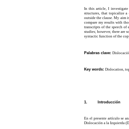
In this article, I investigat
structures, that topicalize a
outside the clause. My aim is
compare my results with thos
transcripts of the speech of
studies; however, there are s
syntactic function of the cop
Palabras clave:
Dislocación
Key words:
Dislocation, to
1.
Introducción
En el presente artículo se 
Dislocación a la Izquierda (D