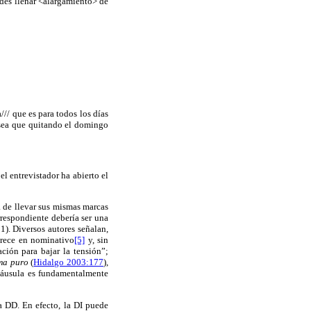
edes llenar <alargamiento> de
/// que es para todos los días
o sea que quitando el domingo
 el entrevistador ha abierto el
ha de llevar sus mismas marcas
respondiente debería ser una
). Diversos autores señalan,
arece en nominativo
[5]
y, sin
ión para bajar la tensión”;
ma puro
(
Hidalgo 2003:177
),
cláusula es fundamentalmente
a DD. En efecto, la DI puede