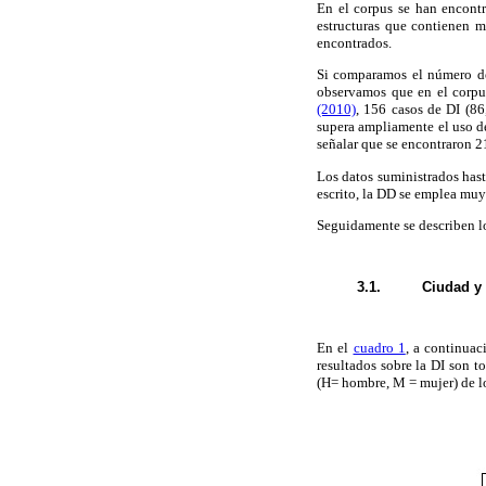
En el corpus se han encont
estructuras que contienen m
encontrados.
Si comparamos el número de 
observamos que en el corpu
(2010)
, 156 casos de DI (8
supera ampliamente el uso de
señalar que se encontraron 
Los datos suministrados hast
escrito, la DD se emplea muy
Seguidamente se describen lo
3.1.
Ciudad y
En el
cuadro 1
, a continuac
resultados sobre la DI son t
(H= hombre, M = mujer) de l