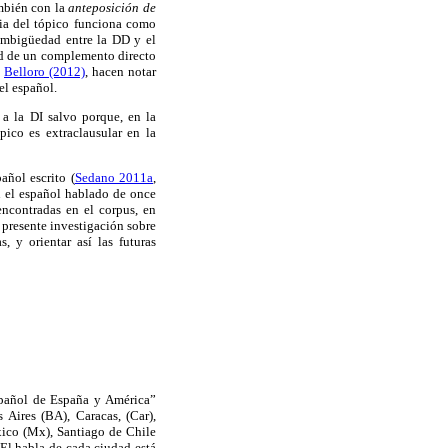
mbién con la
anteposición de
a del tópico funciona como
 ambigüedad entre la DD y el
dad de un complemento directo
o
Belloro (2012)
, hacen notar
el español.
r a la DI salvo porque, en la
pico es extraclausular en la
añol escrito (
Sedano 2011a
,
en el español hablado de once
encontradas en el corpus, en
a presente investigación sobre
, y orientar así las futuras
español de España y América”
 Aires (BA), Caracas, (Car),
ico (Mx), Santiago de Chile
 El habla de cada ciudad está