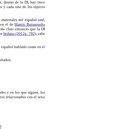
 dentro de la DI, hay trece
os y cada uno de los tópicos
materiales del español oral,
 en el de
Martín Butragueño
ueda claro entonces que la DI
por
Sedano (2012a: 792)
, cabe
el español hablado como en el
ultados.
adro y en los que siguen, los
atos relacionados con el sexo