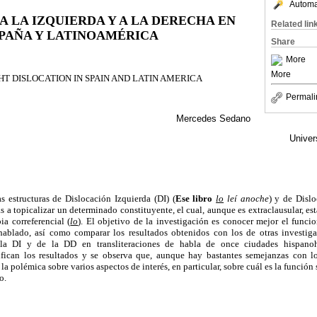
Automat
A LA IZQUIERDA Y A LA DERECHA EN
Related lin
PAÑA Y LATINOAMÉRICA
Share
More
More
HT DISLOCATION IN SPAIN AND LATIN AMERICA
Permali
Mercedes Sedano
Univer
as estructuras de Dislocación Izquierda (DI) (
Ese libro
lo
leí anoche
) y de Disl
as a
topicalizar
un determinado constituyente, el cual, aunque es
extraclausular
, es
pia
correferencial
(
lo
). El objetivo de la investigación es conocer
mejor
el funcio
 hablado, así como comparar los resultados obtenidos con los de otras investig
de la DI y de la DD en transliteraciones de habla de once ciudades hispano
ifican los resultados y se observa que, aunque hay bastantes semejanzas con lo
 la polémica sobre varios aspectos de interés, en particular, sobre cuál es la función 
o.