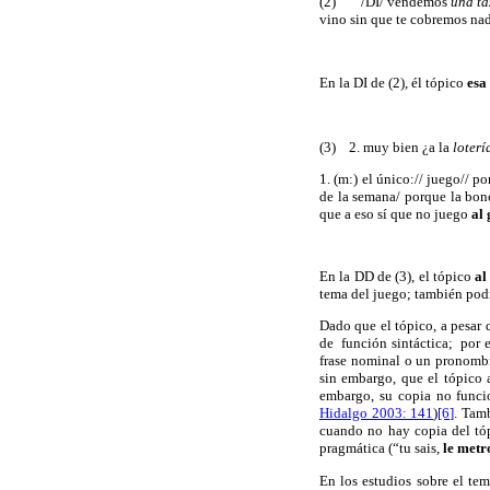
(2)
/DI/ vendemos
una ta
vino sin que te cobremos n
En la DI de (2), él tópico
esa
(3)
2. muy bien ¿a la
loterí
1. (m:) el único:// juego// p
de la semana/ porque la bono
que a eso sí que no juego
al
En la DD de (3), el tópico
al
tema del juego; también pod
Dado que el tópico, a pesar d
de
función sintáctica;
por 
frase nominal o un pronomb
sin embargo, que el tópico 
embargo, su copia no funcio
Hidalgo 2003: 141
)
[6]
. Tam
cuando no hay copia del tóp
pragmática (“tu sais,
le metr
En los estudios sobre el te