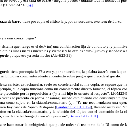
za de barro
/ y
esa taza de barro
/ luego la puedes / durante toda la noche / la pu
ada (SComp-M23-1)
[4]
 taza de barro
tiene por copia el clítico la y, por antecedente,
una taza de barro
.
a
y a esas cosa:s juegas?
or sistema que: tengo es el de:// (m) una combinación fija de bonoloto y: y primitiva
loto es lunes martes miércoles y viernes/ y lo otro es para:// jueves y sábados/ 
 gordo
porque eso ya sería mucho (Alc-H23-31)
 gordo
tiene por copia la FP a eso y, por antecedente, la palabra
lotería
, con la que
ría funcionar como antecedente el contexto sobre juegos que precede
al gordo
.
e su carácter extraclausular, suele ser correferencial con la copia, se supone que 
ejemplo, si la copia funciona como un complemento directo humano, el tópico cor
re precedido por la preposición
a
(“y
a mi hijo
lo oriento al respecto”, LH-M23-91
a veces se presenta en
forma absoluta
; sucede esto cuando ese constituyente ap
na como sujeto en la cláusula/comentario (ej., “
Yo
me recomendaron una operac
bién hay casos de
tópico desligado
(
Lambrecht 2001:1059
), llamado asimismo
te
ico en la cláusula/comentario, y la relación del tópico con el contenido de la 
o
, avec la Carte Orange, tu vas n’importe où”,
Barnes 1985: 101)
.
ma se hace notar la ambigüedad que puede rodear el uso tanto de la DI como de l