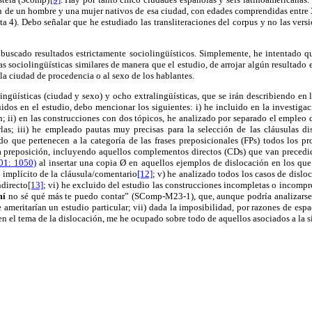
ón de un hombre y una mujer nativos de esa ciudad, con edades comprendidas entre 
ta 4). Debo señalar que he estudiado las transliteraciones del corpus y no las versi
 buscado resultados estrictamente sociolingüísticos. Simplemente, he intentado qu
as sociolingüísticas similares de manera que el estudio, de arrojar algún resultado 
 la ciudad de procedencia o al sexo de los hablantes.
ingüísticas (ciudad y sexo) y ocho extralingüísticas, que se irán describiendo en 
idos en el estudio, debo mencionar los siguientes: i) he incluido en la investiga
n; ii) en las construcciones con dos tópicos, he analizado por separado el empleo 
rlas; iii) he empleado pautas muy precisas para la selección de las cláusulas di
ado que pertenecen a la categoría de las frases preposicionales (FPs) todos los 
a preposición, incluyendo aquellos complementos directos (CDs) que van precedid
01: 1050)
al insertar una copia Ø en aquellos ejemplos de dislocación en los que
 implícito de la cláusula/comentario
[12]
; v) he analizado todos los casos de dislo
directo
[13]
; vi) he excluido del estudio las construcciones incompletas o incompre
mí
no sé qué más te puedo contar” (SComp-M23-1), que, aunque podría analizarse 
e ameritarían un estudio particular; vii) dada la imposibilidad, por razones de espa
 en el tema de la dislocación, me he ocupado sobre todo de aquellos asociados a la s