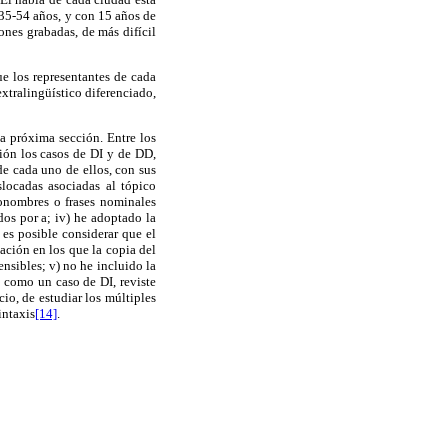
35-54 años, y con 15 años de
ones grabadas, de más difícil
e los representantes de cada
extralingüístico diferenciado,
la próxima sección. Entre los
ción los casos de DI y de DD,
de cada uno de ellos, con sus
slocadas asociadas al tópico
pronombres o frases nominales
os por a; iv) he adoptado la
 es posible considerar que el
cación en los que la copia del
nsibles; v) no he incluido la
como un caso de DI, reviste
cio, de estudiar los múltiples
intaxis
[14]
.