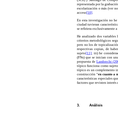
representada por la grabaci
escolarización o más (ver no
acceso
[10]
.
En esta investigación no he
ciudad tuvieran característic
se refiriera exclusivamente a
He analizado dos variables l
criterios metodológicos segu
pero no los de topicalizació
respectivas copias, de habe
sujeto
[11]
; iii) he consider
(FNs) que se inician con un
propuesta de
Lambrecht (20
tópico funciona como sujeto
tópico es un complemento in
construcción “
en cuanto a 
características especiales qu
factores que revisten interés
3.
Análisis