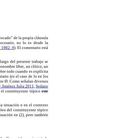
locado” de la propia cláusula
ecesario, no lo es desde la
 1982: 9
). El comentario está
 largo del presente trabajo se
onombre libre, un clítico, un
obre todo cuando es explícita
ario (es el caso de lo en los
ente Ø. Como señalan diversos
 Jiménez Julia 2011
,
Sedano
a el constituyente tópico
este
a situación o en el contexto
pleo del constituyente tópico
nuación en (2), pero también