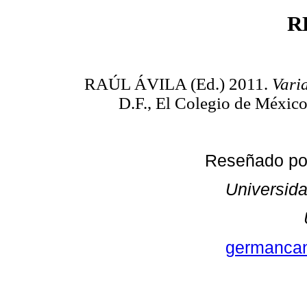
R
RAÚL ÁVILA (Ed.) 2011.
Vari
D.F., El Colegio de Méxic
Reseñado p
Universida
germanca