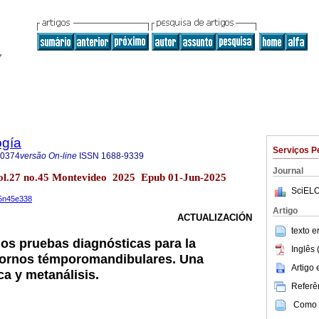
ogía
Serviços P
-0374
versão On-line
ISSN
1688-9339
Journal
ol.27 no.45 Montevideo 2025 Epub 01-Jun-2025
SciELO
25n45e338
Artigo
ACTUALIZACIÓN
texto 
s pruebas diagnósticas para la
Inglês 
stornos témporomandibulares. Una
Artigo
ca y metanálisis.
Referên
Como c