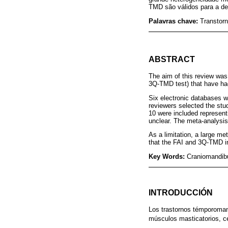
TMD são válidos para a d
Palavras chave:
Transtor
ABSTRACT
The aim of this review was
3Q-TMD test) that have h
Six electronic databases w
reviewers selected the stu
10 were included representi
unclear. The meta-analysis 
As a limitation, a large me
that the FAI and 3Q-TMD in
Key Words:
Craniomandibu
INTRODUCCIÓN
Los trastornos témporomand
músculos masticatorios, c