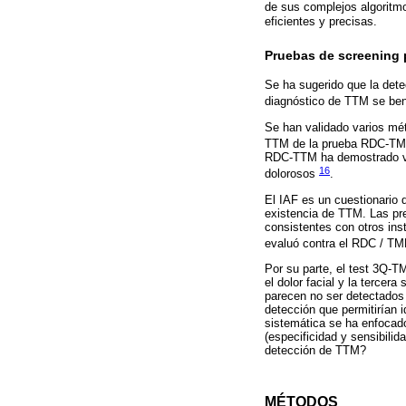
de sus complejos algorit
eficientes y precisas.
Pruebas de screening 
Se ha sugerido que la dete
diagnóstico de TTM se ben
Se han validado varios mé
TTM de la prueba RDC-TMD
RDC-TTM ha demostrado val
16
dolorosos
.
El IAF es un cuestionario 
existencia de TTM. Las pre
consistentes con otros ins
evaluó contra el RDC / T
Por su parte, el test 3Q-
el dolor facial y la terce
parecen no ser detectados 
detección que permitirían 
sistemática se ha enfocado
(especificidad y sensibili
detección de TTM?
MÉTODOS