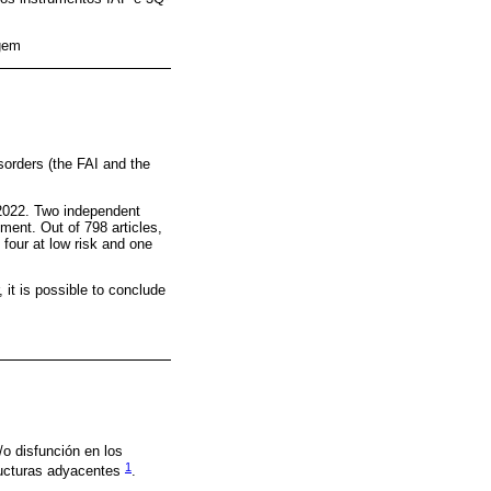
agem
sorders (the FAI and the
 2022. Two independent
ment. Out of 798 articles,
 four at low risk and one
 it is possible to conclude
o disfunción en los
1
ructuras adyacentes
.