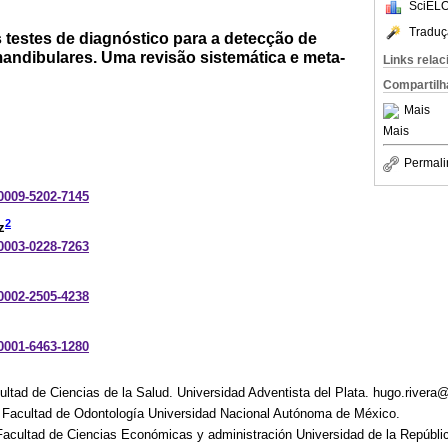
SciELO
Traduç
testes de diagnóstico para a detecção de
andibulares. Uma revisão sistemática e meta-
Links rela
Compartilh
Mais
Mais
Permali
-0009-5202-7145
2
z
-0003-0228-7263
-0002-2505-4238
-0001-6463-1280
ultad de Ciencias de la Salud. Universidad Adventista del Plata. hugo.rivera
a. Facultad de Odontología Universidad Nacional Autónoma de México.
. Facultad de Ciencias Económicas y administración Universidad de la Repúbl