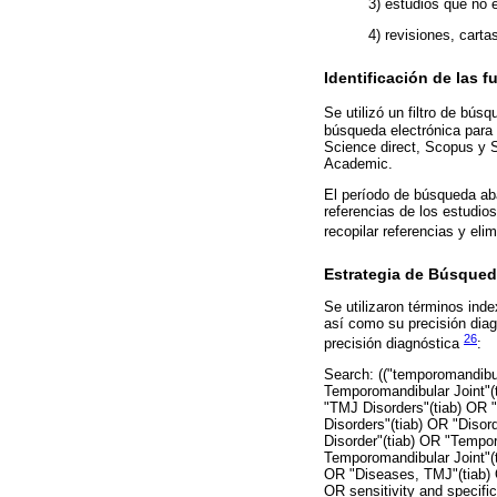
3) estudios que no 
4) revisiones, carta
Identificación de las 
Se utilizó un filtro de bú
búsqueda electrónica para
Science direct, Scopus y 
Academic.
El período de búsqueda ab
referencias de los estudios
recopilar referencias y eli
Estrategia de Búsque
Se utilizaron términos inde
así como su precisión diagn
26
precisión diagnóstica
:
Search: (("temporomandibul
Temporomandibular Joint"(
"TMJ Disorders"(tiab) OR 
Disorders"(tiab) OR "Diso
Disorder"(tiab) OR "Tempo
Temporomandibular Joint"(
OR "Diseases, TMJ"(tiab) 
OR sensitivity and specifi