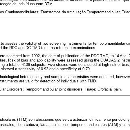
etecção de indivíduos com DTM.
nos Craniomandibulares; Transtornos da Articulação Temporomandibular; Tri
 to assess the validity of two screening instruments for temporomandibular di
ad the RDC and DC TMD tests as reference examinations.
ere searched from 1992, the date of publication of the RDC-TMD, to 14 April
dies. Risk of bias and applicability were assessed using the QUADAS 2 instru
ng a total of 4106 subjects. Five studies were considered at high risk of bias,
showed a sensitivity of 0.92 and a specificity of 0.79.
thodological heterogeneity and sample characteristics were detected, however,
struments are valid for detection of individuals with TMD.
lar Disorders; Temporomandibular joint disorders; Triage; Orofacial pain.
ibulares (TTM) son afecciones que se caracterizan clínicamente por dolor y/
ervicales, de la cabeza, las articulaciones témporomandibulares (ATM) y est