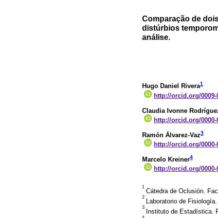
Comparação de dois 
distúrbios temporom
análise.
1
Hugo Daniel Rivera
http://orcid.org/0009
Claudia Ivonne Rodrígue
http://orcid.org/0000
3
Ramón Álvarez-Vaz
http://orcid.org/0000
4
Marcelo Kreiner
http://orcid.org/0000
1
Cátedra de Oclusión. Fac
2
Laboratorio de Fisiologí
3
Instituto de Estadística
4