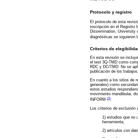
Protocolo y registro
El protocolo de esta revi
inscripción en el Registr
Dissemination, University o
diagnósticas se siguieron
Criterios de elegibilid
En esta revisión se incluy
el test 3Q-TMD como compa
RDC y DC/TMD. No se aplica
publicación de los trabajo
En cuanto a los sitios de 
generales) como secundario
estos estudios respondieron
movimiento mandibular, dolo
25
INFORM
.
Los criterios de exclusión 
1) estudios que no 
herramienta;
2) artículos con dat