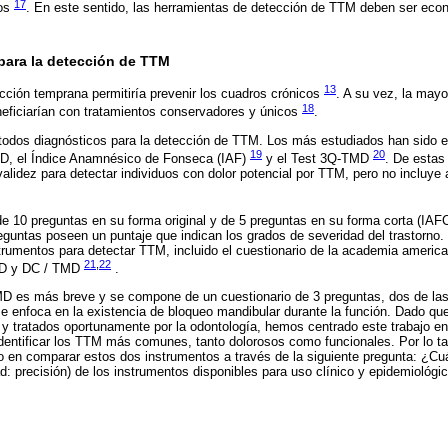
17
mos
. En este sentido, las herramientas de detección de TTM deben ser econ
para la detección de TTM
13
cción temprana permitiría prevenir los cuadros crónicos
. A su vez, la mayo
18
eficiarían con tratamientos conservadores y únicos
.
todos diagnósticos para la detección de TTM. Los más estudiados han sido el
19
20
, el Índice Anamnésico de Fonseca (IAF)
y el Test 3Q-TMD
. De estas
idez para detectar individuos con dolor potencial por TTM, pero no incluye 
de 10 preguntas en su forma original y de 5 preguntas en su forma corta (IAFC
guntas poseen un puntaje que indican los grados de severidad del trastorno.
trumentos para detectar TTM, incluido el cuestionario de la academia american
21
,
22
MD y DC / TMD
.
TMD es más breve y se compone de un cuestionario de 3 preguntas, dos de las
ra se enfoca en la existencia de bloqueo mandibular durante la función. Dado q
y tratados oportunamente por la odontología, hemos centrado este trabajo e
identificar los TTM más comunes, tanto dolorosos como funcionales. Por lo ta
 en comparar estos dos instrumentos a través de la siguiente pregunta: ¿Cuá
dad: precisión) de los instrumentos disponibles para uso clínico y epidemiológ