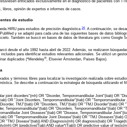
estuviesen enfocados exclusivamente en el diagnóstico de pacientes con TT
s, libros, opinión de expertos e informes de casos.
fuentes de estudio
26
squeda HIRU para estudios de precisión diagnóstica
. A continuación, se desar
 PubMed y se adaptó para cada una de las siguientes bases de datos bibliogr
Scielo. También se buscó en bases de datos de literatura gris como Google 
arcó desde el año 1992 hasta abril de 2022. Además, se realizaron búsquedas
 incluidos para identificar estudios relevantes adicionales. Se utilizó un gesto
®
minar duplicados (*Mendeley
, Elsevier Ámsterdan, Paises Bajos).
da
xados y términos libres para localizar la investigación realizada sobre estud
óstica. Se describe a continuación la estrategia de búsqueda utilizando el fil
ar joint disorders"(mh) OR "Disorder, Temporomandibular Joint"(tiab) OR "Dis
tiab) OR "Joint Disorders, Temporomandibular"(tiab) OR "Temporomandibular J
"Disorder, TMJ"(tiab) OR "Disorders, TMJ"(tiab) OR "TMJ Disorder"(tiab) OR
rder, Temporomandibular"(tiab) OR "Disorders, Temporomandibular"(tiab) OR 
romandibular Joint Diseases"(tiab) OR "Disease, Temporomandibular Joint"(t
tiab) OR "Temporomandibular Joint Disease"(tiab) OR "TMJ Diseases"(tiab) O
OR "TMJ Disease"(tiab)) AND (Diagnosis(mh) OR diagnosis(tiab) OR Triage(tia
city(mh) OR (predictive(Tiab) AND value*(Tiab)) OR predictive value of tests(