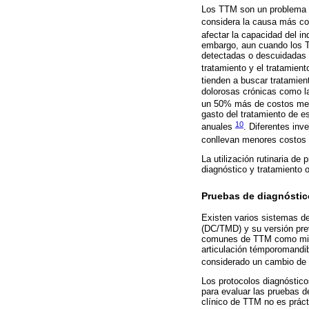
Los TTM son un problema d
considera la causa más com
afectar la capacidad del in
embargo, aun cuando los T
detectadas o descuidadas e
tratamiento y el tratamien
tienden a buscar tratamie
dolorosas crónicas como l
un 50% más de costos med
gasto del tratamiento de e
10
anuales
. Diferentes inv
conllevan menores costos 
La utilización rutinaria d
diagnóstico y tratamiento 
Pruebas de diagnósti
Existen varios sistemas de
(DC/TMD) y su versión pre
comunes de TTM como mialgi
articulación témporomandib
considerado un cambio de 
Los protocolos diagnóstico
para evaluar las pruebas de
clínico de TTM no es prác