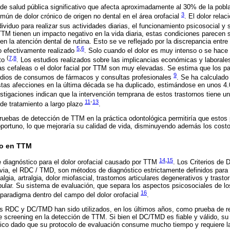
e salud pública significativo que afecta aproximadamente al 30% de la pobl
3
ún de dolor crónico de origen no dental en el área orofacial
. El dolor rel
dividuo para realizar sus actividades diarias, el funcionamiento psicosocial y
TM tienen un impacto negativo en la vida diaria, estas condiciones parecen 
n la atención dental de rutina. Esto se ve reflejado por la discrepancia entr
5
,
6
to efectivamente realizado
. Solo cuando el dolor es muy intenso o se hace 
(
7
,
8
nto
. Los estudios realizados sobre las implicancias económicas y laborale
as cefaleas o el dolor facial por TTM son muy elevadas. Se estima que los 
9
ios de consumos de fármacos y consultas profesionales
. Se ha calculado
stas afecciones en la última década se ha duplicado, estimándose en unos 4.
estigaciones indican que la intervención temprana de estos trastornos tiene un
11
-
13
de tratamiento a largo plazo
.
e pruebas de detección de TTM en la práctica odontológica permitiría que esto
oportuno, lo que mejoraría su calidad de vida, disminuyendo además los costo
co en TTM
14
,
15
 diagnóstico para el dolor orofacial causado por TTM
. Los Criterios de
via, el RDC / TMD, son métodos de diagnóstico estrictamente definidos para
a, artralgia, dolor miofascial, trastornos articulares degenerativos y trasto
ular. Su sistema de evaluación, que separa los aspectos psicosociales de lo
16
paradigma dentro del campo del dolor orofacial
.
s RDC y DC/TMD han sido utilizados, en los últimos años, como prueba de re
 screening en la detección de TTM. Si bien el DC/TMD es fiable y válido, su us
tico dado que su protocolo de evaluación consume mucho tiempo y requiere l