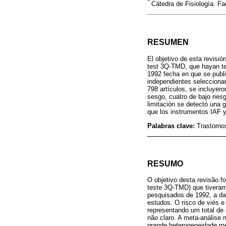
Cátedra de Fisiología. Fa
RESUMEN
El objetivo de esta revisi
test 3Q-TMD, que hayan t
1992 fecha en que se publ
independientes seleccionar
798 artículos, se incluyer
sesgo, cuatro de bajo ries
limitación se detectó una 
que los instrumentos IAF 
Palabras clave:
Trastorno
RESUMO
O objetivo desta revisão f
teste 3Q-TMD) que tivera
pesquisados de 1992, a da
estudos. O risco de viés e
representando um total de 
não claro. A meta-análise 
grande heterogeneidade met