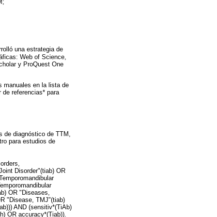
M;
rolló una estrategia de
áficas: Web of Science,
Scholar y ProQuest One
 manuales en la lista de
r de referencias* para
ios de diagnóstico de TTM,
tro para estudios de
orders,
oint Disorder"(tiab) OR
 "Temporomandibular
"Temporomandibular
iab) OR "Diseases,
R "Disease, TMJ"(tiab)
b))) AND (sensitiv*(TiAb)
mh) OR accuracy*(Tiab)).