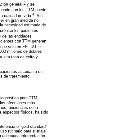
2
ación general
y se
acionado con los TTM puede
4
 su calidad de vida
. Sin
ser en gran medida no
e la necesidad estimada de
crónico los pacientes
s de las entidades
pacientes con TTM generan
 que solo en EE. UU. el
000 millones de dólares
a alta tasa de éxito y
s pacientes accedan a un
s de tratamiento.
 Diagnóstico para TTM,
 las afecciones más
rnos funcionales de la
s aspectos físicos, ha sido
ferencia o "gold standard"
o rutinario para el triaje
a adecuada interpretación