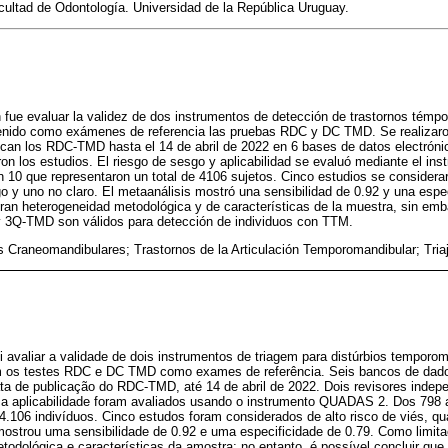
cultad de Odontología. Universidad de la República Uruguay.
ón fue evaluar la validez de dos instrumentos de detección de trastornos témpo
enido como exámenes de referencia las pruebas RDC y DC TMD. Se realizar
ican los RDC-TMD hasta el 14 de abril de 2022 en 6 bases de datos electróni
on los estudios. El riesgo de sesgo y aplicabilidad se evaluó mediante el 
on 10 que representaron un total de 4106 sujetos. Cinco estudios se considerar
go y uno no claro. El metaanálisis mostró una sensibilidad de 0.92 y una esp
gran heterogeneidad metodológica y de características de la muestra, sin emba
y 3Q-TMD son válidos para detección de individuos con TTM.
s Craneomandibulares; Trastornos de la Articulación Temporomandibular; Triaje
oi avaliar a validade de dois instrumentos de triagem para distúrbios temporo
m os testes RDC e DC TMD como exames de referência. Seis bancos de dado
ta de publicação do RDC-TMD, até 14 de abril de 2022. Dois revisores indep
 a aplicabilidade foram avaliados usando o instrumento QUADAS 2. Dos 798 ar
4.106 indivíduos. Cinco estudos foram considerados de alto risco de viés, qu
mostrou uma sensibilidade de 0.92 e uma especificidade de 0.79. Como limit
odológica e características da amostra; no entanto, é possível concluir que