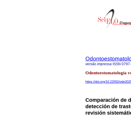
Odontoestomatol
versão impressa
ISSN
0797
Odontoestomatología v
https://doi.org/10.22592/ode20
Comparación de do
detección de tra
revisión sistemáti