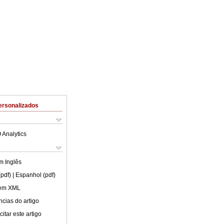
ersonalizados
 Analytics
em
Inglês
(pdf)
| Espanhol (pdf)
 em XML
cias do artigo
itar este artigo