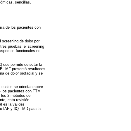
ómicas, sencillas,
ría de los pacientes con
 screening de dolor por
 tres pruebas, el screening
aspectos funcionales no
) que permite detectar la
 El IAF presentó resultados
a de dolor orofacial y se
 cuales se orientan sobre
ue los pacientes con TTM
n los 2 métodos de
nto, esta revisión
l es la validez
ico IAF y 3Q-TMD para la