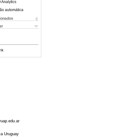
 Analytics
ão automática
cionados
ar
nk
@uap.edu.ar
ica Uruguay