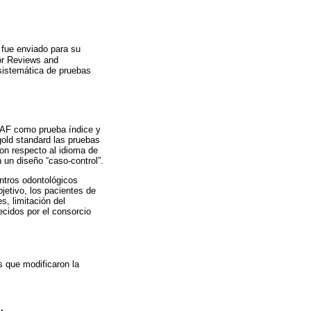
fue enviado para su
or Reviews and
 sistemática de pruebas
 IAF como prueba índice y
old standard las pruebas
on respecto al idioma de
 un diseño “caso-control”.
entros odontológicos
jetivo, los pacientes de
s, limitación del
lecidos por el consorcio
 que modificaron la