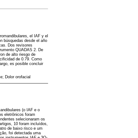
romandibulares, el IAF y el
on búsquedas desde el año
cas. Dos revisores
instrumento QUADAS 2. De
on de alto riesgo de
ecificidad de 0.79. Como
rgo, es posible concluir
; Dolor orofacial
mandibulares (o IAF e o
s eletrônicos foram
endentes selecionaram os
tigos, 10 foram incluídos,
atro de baixo risco e um
ação, foi detectada uma
 os instrumentos IAF e 3Q-