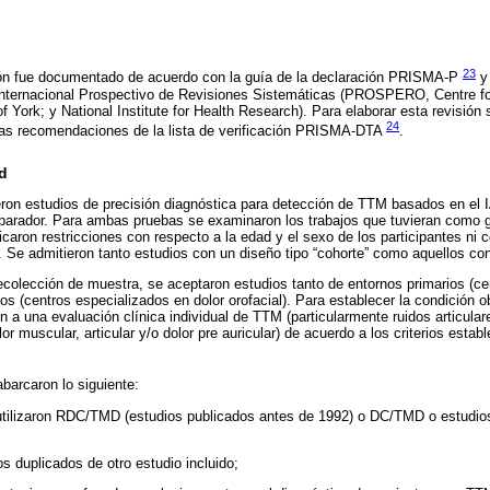
23
sión fue documentado de acuerdo con la guía de la declaración PRISMA-P
y 
o Internacional Prospectivo de Revisiones Sistemáticas (PROSPERO, Centre f
f York; y National Institute for Health Research). Para elaborar esta revisión
24
 las recomendaciones de la lista de verificación PRISMA-DTA
.
ad
eron estudios de precisión diagnóstica para detección de TTM basados en el
rador. Para ambas pruebas se examinaron los trabajos que tuvieran como g
ron restricciones con respecto a la edad y el sexo de los participantes ni c
s. Se admitieron tanto estudios con un diseño tipo “cohorte” como aquellos con
recolección de muestra, se aceptaron estudios tanto de entornos primarios (c
s (centros especializados en dolor orofacial). Para establecer la condición ob
 a una evaluación clínica individual de TTM (particularmente ruidos articulare
r muscular, articular y/o dolor pre auricular) de acuerdo a los criterios estab
abarcaron lo siguiente:
utilizaron RDC/TMD (estudios publicados antes de 1992) o DC/TMD o estudios
os duplicados de otro estudio incluido;