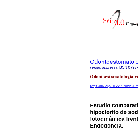
Odontoestomatol
versão impressa
ISSN
0797
Odontoestomatología v
https://doi.org/10.22592/ode20
Estudio comparati
hipoclorito de sod
fotodinámica fren
Endodoncia.