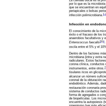
La cavidad bucal es la pri
por lo que es la microbio
que se encuentran en equil
periapicales o bolsas peri
1
,
infección polimicrobiana.
Infección en endodon
El conocimiento de la micro
éxito o el fracaso de los 
anaerobios facultativos y 
3
)(
4
Enterococcus faecalis
.
oscila entre el 5% y el 10
Dentro de los factores más
microbiana (intra y extra r
radiculares. Estos factores
corona clínica, conductos 
7
instrumentos, entre otros.
tisulares ricos en glicopr
alcanzar un número suficie
coronal de la obturación ra
endodóntico. Además, dado 
restauración coronaria provi
sistema de conductos radi
forma de agregados o congr
de biopelículas. Los micro
encuentra la autopoiesis (t
sinergismo (ser más efica