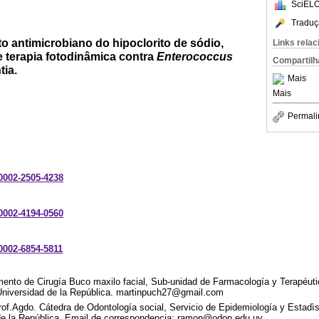
SciELO
Traduç
o antimicrobiano do hipoclorito de sódio,
Links rela
 terapia fotodinâmica contra
Enterococcus
Compartilh
ia.
Mais
Mais
Permali
-0002-2505-4238
-0002-4194-0560
-0002-6854-5811
mento de Cirugía Buco maxilo facial, Sub-unidad de Farmacología y Terapéuti
Universidad de la República. martinpuch27@gmail.com
of.Agdo. Cátedra de Odontología social, Servicio de Epidemiología y Estadìs
de la República. Email de correspondencia: ramon@odon.edu.uy.