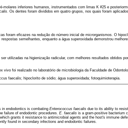
é-molares inferiores humanos, instrumentados com limas K #25 e posterio
calis
. Os dentes foram divididos em quatro grupos, nos quais foram aplicados
icas foram eficazes na redução do número inicial de microrganismos. O hipoclo
 respostas semelhantes, enquanto a água superoxidada demonstrou melhores
 ser utilizadas na higienização radicular, com melhores resultados obtidos p
x vivo foi realizado no laboratório de microbiologia da Faculdade de Odonto
cus faecalis; hipoclorito de sódio; água superoxidada; fotoquimioterapia.
s in endodontics is combating
Enterococcus faecalis
due to its ability to resis
the failure of endodontic procedures.
E. faecalis
is a gram-positive bacterium c
which grants it resistance to antimicrobial agents and the host's immune defen
tly found in secondary infections and endodontic failures.