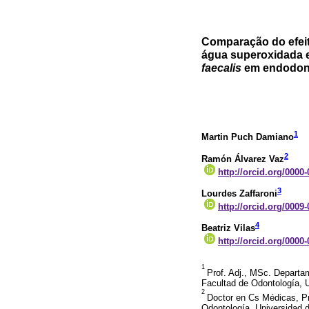
Comparação do efeit
água superoxidada e
faecalis
em endodont
1
Martin Puch Damiano
2
Ramón Álvarez Vaz
http://orcid.org/0000
3
Lourdes Zaffaroni
http://orcid.org/0009
4
Beatriz Vilas
http://orcid.org/0000
1
Prof. Adj., MSc. Departa
Facultad de Odontología, 
2
Doctor en Cs Médicas, Pr
Odontología, Universidad 