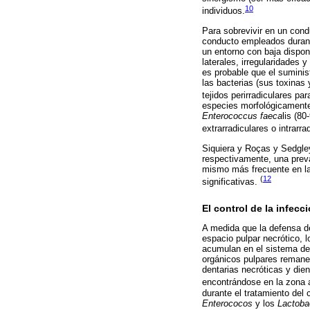
10
individuos.
Para sobrevivir en un condu
conducto empleados durant
un entorno con baja dispon
laterales, irregularidades
es probable que el suminist
las bacterias (sus toxina
tejidos perirradiculares par
especies morfológicamente
Enterococcus faeca
lis (8
extrarradiculares o intrarra
Siquiera y Roças y Sedgl
respectivamente, una prev
mismo más frecuente en la
(
12
significativas.
El control de la infecci
A medida que la defensa de
espacio pulpar necrótico, 
acumulan en el sistema de
orgánicos pulpares remane
dentarias necróticas y dien
encontrándose en la zona ap
durante el tratamiento del
Enterococos
y los
Lactoba