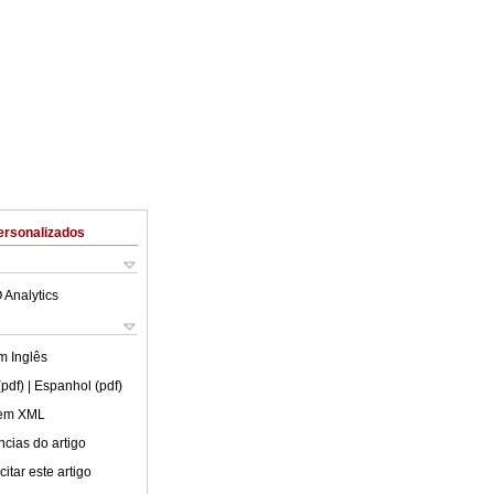
ersonalizados
 Analytics
em
Inglês
(pdf)
| Espanhol (pdf)
 em XML
cias do artigo
itar este artigo