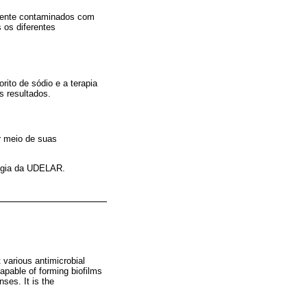
rmente contaminados com
 os diferentes
rito de sódio e a terapia
 resultados.
or meio de suas
logia da UDELAR.
t various antimicrobial
apable of forming biofilms
ses. It is the