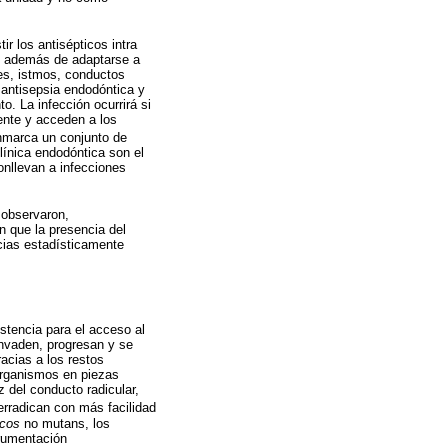
r los antisépticos intra
, además de adaptarse a
les, istmos, conductos
 antisepsia endodóntica y
o. La infección ocurrirá si
ente y acceden a los
marca un conjunto de
línica endodóntica son el
onllevan a infecciones
 observaron,
 que la presencia del
cias estadísticamente
stencia para el acceso al
invaden, progresan y se
acias a los restos
organismos en piezas
z del conducto radicular,
rradican con más facilidad
ocos
no mutans, los
trumentación