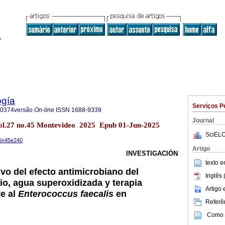
ogía
Serviços P
-0374
versão On-line
ISSN
1688-9339
Journal
ol.27 no.45 Montevideo 2025 Epub 01-Jun-2025
SciELO
25n45e240
Artigo
INVESTIGACIÓN
texto 
vo del efecto antimicrobiano del
Inglês 
io, agua superoxidizada y terapia
Artigo
te al
Enterococcus faecalis
en
Referên
Como c