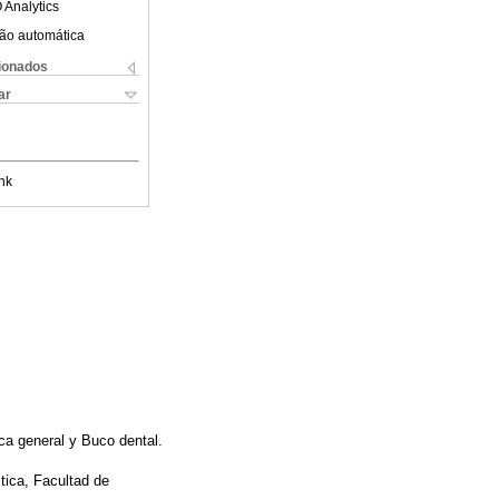
 Analytics
ão automática
cionados
ar
nk
ca general y Buco dental.
tica, Facultad de