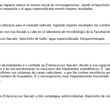
cas lograron reducir el número inicial de microorganismos, siendo el hipoclorito
su respuesta y el agua superoxidizada mostró mejores resultados.
en utilizarse para el saneado radicular, logrando mejores resultados las comb
ex vivo
fue llevado a cabo en el laboratorio de microbiología de la Facultad
us faecalis; hipoclorito de sodio; agua superoxidizada; fotoquimioterapia.
 da endodontia é o combate ao
Enterococcus faecalis
, devido à sua capacida
os e ao seu envolvimento no insucesso dos tratamentos endodônticos.
E. fae
iofilmes nos sistemas de canais radiculares, o que lhe confere resistência a
munitário do hospedeiro. É o microrganismo mais frequentemente encontrado
.
do
Enterococcus faecalis
a três estratégias antimicrobianas (hipoclorito de s