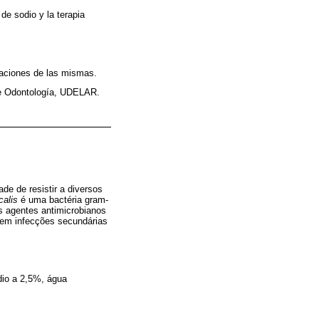
 de sodio y la terapia
inaciones de las mismas.
 de Odontología, UDELAR.
de de resistir a diversos
calis
é uma bactéria gram-
os agentes antimicrobianos
 em infecções secundárias
ódio a 2,5%, água