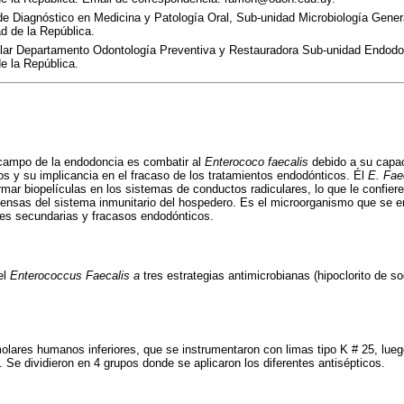
e Diagnóstico en Medicina y Patología Oral, Sub-unidad Microbiología Gener
d de la República.
lar Departamento Odontología Preventiva y Restauradora Sub-unidad Endodo
e la República.
 campo de la endodoncia es combatir al
Enterococo faecalis
debido a su capaci
os y su implicancia en el fracaso de los tratamientos endodónticos. Él
E. Fae
mar biopelículas en los sistemas de conductos radiculares, lo que le confiere
efensas del sistema inmunitario del hospedero. Es el microorganismo que se 
nes secundarias y fracasos endodónticos.
el
Enterococcus Faecalis a
tres estrategias antimicrobianas (hipoclorito de s
olares humanos inferiores, que se instrumentaron con limas tipo K # 25, lue
. Se dividieron en 4 grupos donde se aplicaron los diferentes antisépticos.