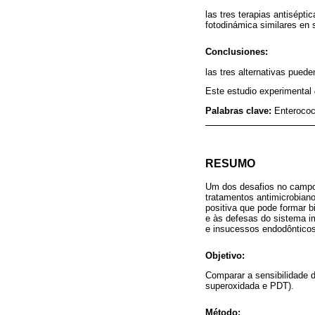
las tres terapias antisépti
fotodinámica similares en 
Conclusiones:
las tres alternativas pued
Este estudio experimental
Palabras clave:
Enterococc
RESUMO
Um dos desafios no campo
tratamentos antimicrobian
positiva que pode formar b
e às defesas do sistema i
e insucessos endodônticos
Objetivo:
Comparar a sensibilidade 
superoxidada e PDT).
Método: