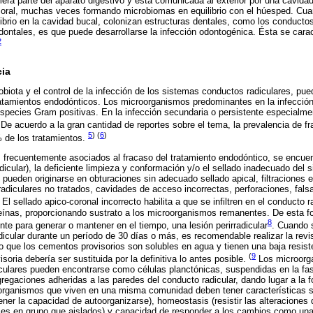
mera parte del aparato digestivo y está comunicada al exterior por una cavida
ta oral, muchas veces formando microbiomas en equilibrio con el húesped. Cu
ibrio en la cavidad bucal, colonizan estructuras dentales, como los conductos
odontales, es que puede desarrollarse la infección odontogénica. Ésta se carac
2
cia
biota y el control de la infección de los sistemas conductos radiculares, pued
tratamientos endodónticos. Los microorganismos predominantes en la infecció
especies Gram positivas. En la infección secundaria o persistente especialme
 De acuerdo a la gran cantidad de reportes sobre el tema, la prevalencia de 
5
) (
6
)
% de los tratamientos.
 frecuentemente asociados al fracaso del tratamiento endodóntico, se encuent
adicular), la deficiente limpieza y conformación y/o el sellado inadecuado del
 pueden originarse en obturaciones sin adecuado sellado apical, filtraciones e
radiculares no tratados, cavidades de acceso incorrectas, perforaciones, fals
El sellado apico-coronal incorrecto habilita a que se infiltren en el conducto ra
oteínas, proporcionando sustrato a los microorganismos remanentes. De esta f
8
nte para generar o mantener en el tiempo, una lesión perirradicular
. Cuando 
dicular durante un período de 30 días o más, es recomendable realizar la revi
que los cementos provisorios son solubles en agua y tienen una baja resiste
(
9
soria debería ser sustituida por la definitiva lo antes posible.
Los microorga
culares pueden encontrarse como células planctónicas, suspendidas en la fas
egaciones adheridas a las paredes del conducto radicular, dando lugar a la 
organismos que viven en una misma comunidad deben tener características si
ener la capacidad de autoorganizarse), homeostasis (resistir las alteraciones 
ces en grupo que aislados) y capacidad de responder a los cambios como un