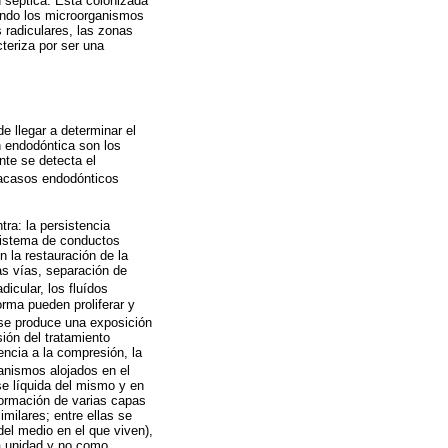
d séptica. Está colonizada
ando los microorganismos
 radiculares, las zonas
teriza por ser una
e llegar a determinar el
n endodóntica son los
nte se detecta el
fracasos endodónticos
ra: la persistencia
 sistema de conductos
n la restauración de la
as vías, separación de
dicular, los fluídos
orma pueden proliferar y
se produce una exposición
sión del tratamiento
ncia a la compresión, la
nismos alojados en el
e líquida del mismo y en
formación de varias capas
milares; entre ellas se
del medio en el que viven),
a unidad y no como