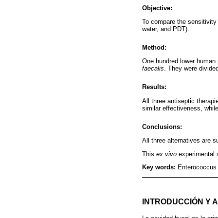
Objective:
To compare the sensitivity
water, and PDT).
Method:
One hundred lower human pr
faecalis
. They were divided
Results:
All three antiseptic thera
similar effectiveness, whil
Conclusions:
All three alternatives are
This
ex vivo
experimental s
Key words:
Enterococcus 
INTRODUCCIÓN Y 