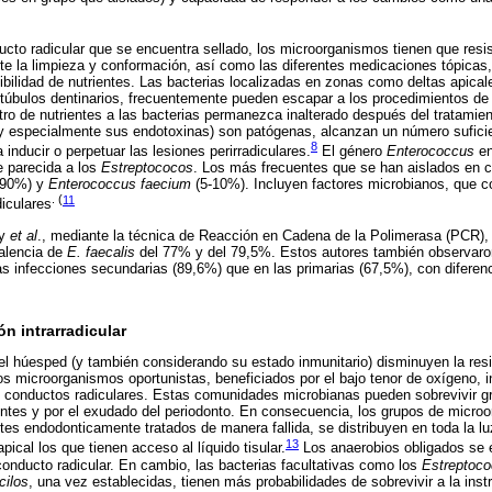
cto radicular que se encuentra sellado, los microorganismos tienen que resisti
e la limpieza y conformación, así como las diferentes medicaciones tópicas
ibilidad de nutrientes. Las bacterias localizadas en zonas como deltas apica
 y túbulos dentinarios, frecuentemente pueden escapar a los procedimientos de
ro de nutrientes a las bacterias permanezca inalterado después del tratamient
s y especialmente sus endotoxinas) son patógenas, alcanzan un número sufici
8
a inducir o perpetuar las lesiones perirradiculares.
El género
Enterococcus
en
 parecida a los
Estreptococos
. Los más frecuentes que se han aislados en c
0-90%) y
Enterococcus faecium
(5-10%). Incluyen factores microbianos, que c
. (
11
diculares
ey
et al
., mediante la técnica de Reacción en Cadena de la Polimerasa (PCR),
alencia de
E. faecalis
del 77% y del 79,5%. Estos autores también observaron
s infecciones secundarias (89,6%) que en las primarias (67,5%), con diferen
ón intrarradicular
l húesped (y también considerando su estado inmunitario) disminuyen la resi
los microorganismos oportunistas, beneficiados por el bajo tenor de oxígeno, 
 conductos radiculares. Estas comunidades microbianas pueden sobrevivir gr
ntes y por el exudado del periodonto. En consecuencia, los grupos de micro
tes endodonticamente tratados de manera fallida, se distribuyen en toda la lu
13
ical los que tienen acceso al líquido tisular.
Los anaerobios obligados se e
 conducto radicular. En cambio, las bacterias facultativas como los
Estreptoc
cilos
, una vez establecidas, tienen más probabilidades de sobrevivir a la ins