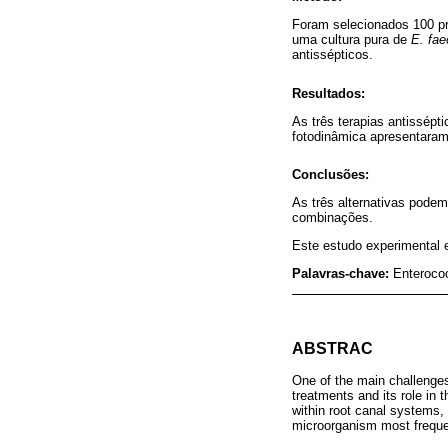
Foram selecionados 100 pr
uma cultura pura de
E. fae
antissépticos.
Resultados:
As três terapias antissépt
fotodinâmica apresentaram
Conclusões:
As três alternativas podem
combinações.
Este estudo experimental e
Palavras-chave:
Enterococ
ABSTRAC
One of the main challenge
treatments and its role in 
within root canal systems, 
microorganism most frequen