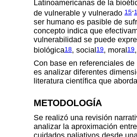
Latinoamericanas de la bioétic
-
15
de vulnerable y vulnerado
ser humano es pasible de sufr
concepto indica que efectivam
vulnerabilidad se puede expre
18
19
19
biológica
, social
, moral
Con base en referenciales de l
es analizar diferentes dimensi
literatura científica que abord
METODOLOGÍA
Se realizó una revisión narrati
analizar la aproximación entre 
cuidados paliativos desde una