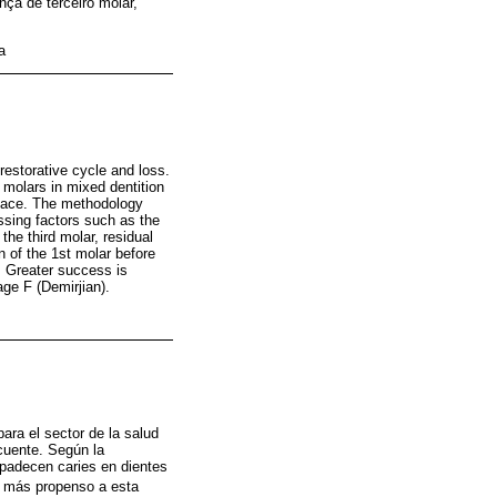
ça de terceiro molar,
a
 restorative cycle and loss.
molars in mixed dentition
space. The methodology
ssing factors such as the
he third molar, residual
n of the 1st molar before
. Greater success is
age F (Demirjian).
ra el sector de la salud
cuente. Según la
padecen caries en dientes
e más propenso a esta