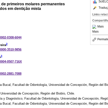
SciELO
a de primeiros molares permanentes
Traduç
dos em dentição mista
Links rela
Compartilh
Mais
Mais
-0002-0308-6044
Permali
2
eira
-0000-3510-9856
3
o
-0004-0507-716X
-0002-2881-7088
a Bucal, Facultad de Odontología, Universidad de Concepción, Región del Bio
 Universidad de Concepción, Región del Biobío, Chile.
a y Diagnóstico, Facultad de Odontología, Universidad de Concepción, Región
a Bucal, Facultad de Odontología, Universidad de Concepción, Región del Bio