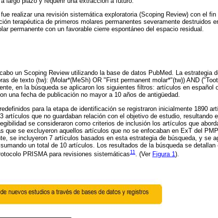
a largo plazo y requerir una extracción a futuro.
 fue realizar una revisión sistemática exploratoria (Scoping Review) con el fin
cción terapéutica de primeros molares permanentes severamente destruidos en
lar permanente con un favorable cierre espontáneo del espacio residual.
 cabo un Scoping Review utilizando la base de datos PubMed. La estrategia 
ras de texto (tw): (Molar*(MeSh) OR "First permanent molar*"(tw)) AND ("To
ente, en la búsqueda se aplicaron los siguientes filtros: artículos en español 
on una fecha de publicación no mayor a 10 años de antigüedad.
redefinidos para la etapa de identificación se registraron inicialmente 1890 ar
3 artículos que no guardaban relación con el objetivo de estudio, resultando e
elegibilidad se consideraron como criterios de inclusión los artículos que abo
ras que se excluyeron aquellos artículos que no se enfocaban en ExT del PM
nte, se incluyeron 7 artículos basados en esta estrategia de búsqueda, y se a
, sumando un total de 10 artículos. Los resultados de la búsqueda se detallan 
11
protocolo PRISMA para revisiones sistemáticas
. (Ver
Figura 1
).