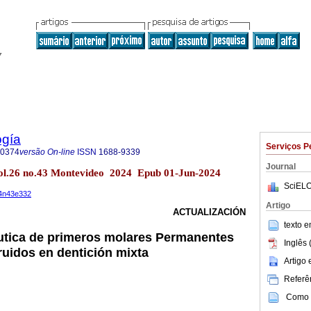
ogía
Serviços P
-0374
versão On-line
ISSN
1688-9339
Journal
ol.26 no.43 Montevideo 2024 Epub 01-Jun-2024
SciELO
24n43e332
Artigo
ACTUALIZACIÓN
texto 
utica de primeros molares Permanentes
Inglês 
uidos en dentición mixta
Artigo
Referên
Como c