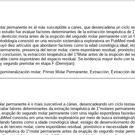
olar permanente es el más susceptible a caries, que desencadena un ciclo res
te estudio fue evaluar factores determinantes de la extracción terapéutica de
 dentición mixta antes de la erupción del segundo molar permanente con un f
etodología consistió en una revisión sistemática exploratoria en PubMed me
luyó diez artículos que abordaron factores como la edad cronológica ideal, eta
ermanente, presencia del tercer molar, cierre espontáneo residual, pronóstic
n conclusión, la extracción terapéutica del 1°Molar antes de la erupción del
able cierre espontáneo del espacio residual. Se evidencia mayor éxito con la 
y segundo premolar en etapa F (Demirjian).
ipomineralización molar; Primer Molar Permanente; Extracción; Extracción de
ar permanente é o mais suscetível a cáries, desencadeando um ciclo restaur
avaliar fatores determinantes da extração terapêutica de 1°molares permanen
a erupção do segundo molar permanente com uma região espontânea favorável
PubMed consistiu em uma revisão exploratória por meio de busca estratégica/
rdando fatores como a idade cronológica ideal, estágio de desenvolvimento d
 do terceiro molar, cierre espontâneo residual, pronóstico e necessidade de 
terapêutica do 1°molar permanente antes da erupção do segundo molar perm