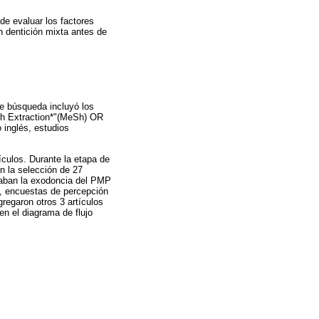
 de evaluar los factores
 dentición mixta antes de
de búsqueda incluyó los
oth Extraction*"(MeSh) OR
o inglés, estudios
tículos. Durante la etapa de
n la selección de 27
rdaban la exodoncia del PMP
P, encuestas de percepción
gregaron otros 3 artículos
en el diagrama de flujo