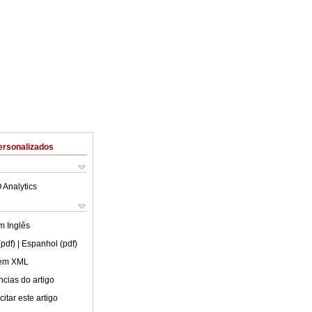
ersonalizados
 Analytics
em
Inglês
(pdf)
| Espanhol (pdf)
 em XML
cias do artigo
itar este artigo