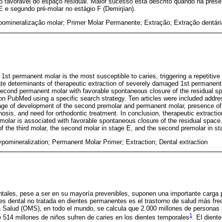
favorável do espaço residual. Maior sucesso está descrito quando na presen
 e segundo pré-molar no estágio F (Demirjian).
pomineralização molar; Primer Molar Permanente; Extração; Extração dentári
 1st permanent molar is the most susceptible to caries, triggering a repetitive
te determinants of therapeutic extraction of severely damaged 1st permanent 
 second permanent molar with favorable spontaneous closure of the residual 
on PubMed using a specific search strategy. Ten articles were included addre
tage of development of the second premolar and permanent molar, presence of t
sis, and need for orthodontic treatment. In conclusion, therapeutic extractio
 molar is associated with favorable spontaneous closure of the residual space
f the third molar, the second molar in stage E, and the second premolar in st
ypomineralization; Permanent Molar Primer; Extraction; Dental extraction
ales, pese a ser en su mayoría prevenibles, suponen una importante carga pa
s dental no tratada en dientes permanentes es el trastorno de salud más fre
a Salud (OMS), en todo el mundo, se calcula que 2.000 millones de personas 
1
514 millones de niños sufren de caries en los dientes temporales
. El dient