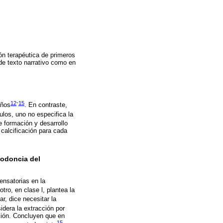
ón terapéutica de primeros
de texto narrativo como en
12
-
15
años
. En contraste,
culos, uno no especifica la
e formación y desarrollo
calcificación para cada
xodoncia del
ensatorias en la
otro, en clase l, plantea la
r, dice necesitar la
idera la extracción por
ción. Concluyen que en
15