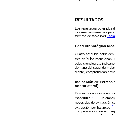
RESULTADOS:
Los resultados obtenidos d
molares permanentes para e
formato de tabla (Ver
Tabla
Edad cronológica ideal
Cuatro artículos coinciden
tres artículos mencionan u
edad cronológica, indican
dentaria del segundo molar
diente, comprendidas entre 
Indicación de extracc
contralateral):
Dos estudios coinciden que
12
,
13
mandíbula
. Sin embarg
necesidad de extracción c
13
extracción por balanceo
.
compensación; sin embargo