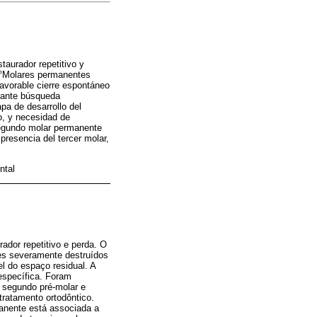
taurador repetitivo y
 1°Molares permanentes
avorable cierre espontáneo
diante búsqueda
pa de desarrollo del
o, y necesidad de
 segundo molar permanente
presencia del tercer molar,
ntal
ador repetitivo e perda. O
tes severamente destruídos
 do espaço residual. A
específica. Foram
o segundo pré-molar e
tratamento ortodôntico.
anente está associada a