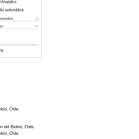
 Analytics
ão automática
cionados
ar
nk
bío, Chile.
 del Biobío, Chile.
bío, Chile.