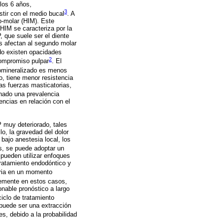
 los 6 años,
3
tir con el medio bucal
​. A
o-molar (HIM). Este
 HIM se caracteriza por la
que suele ser el diente
s afectan al segundo molar
ndo existen opacidades
2
compromiso pulpar
. El
pomineralizado es menos
, tiene menor resistencia
as fuerzas masticatorias,
nado una prevalencia
ncias en relación con el
 muy deteriorado, tales
lo, la gravedad del dolor
 bajo anestesia local, los
s, se puede adoptar un
pueden utilizar enfoques
tratamiento endodóntico y
aria en un momento
ntemente en estos casos,
nable pronóstico a largo
iclo de tratamiento
 puede ser una extracción
es, debido a la probabilidad