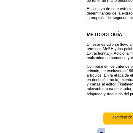
de tener un mal pronóstico 
El objetivo de este estudio
determinantes de la extra
la erupción del segundo mo
METODOLOGÍA:
En este estudio se llevó a
términos MeSH y las palab
Extraction(tw)). Adicionalm
realizados en humanos y c
Con base en los criterios p
cribado, se excluyeron 186
artículos. En la etapa de 
en dentición mixta, mient
y cartas al editor. Finalme
relevantes para el estudio
adaptado y traducido del 