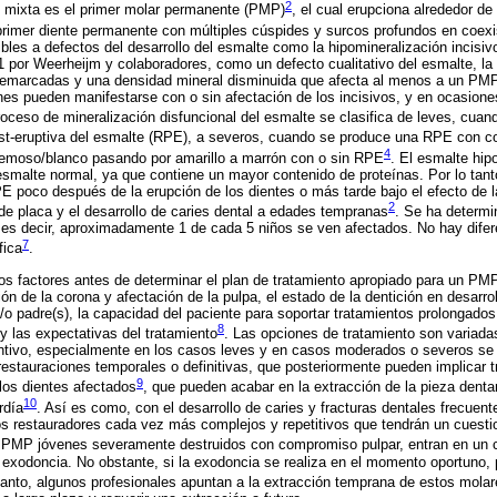
2
n mixta es el primer molar permanente (PMP)
​, el cual erupciona alrededor de
rimer diente permanente con múltiples cúspides y surcos profundos en coexis
bles a defectos del desarrollo del esmalte como la hipomineralización incisiv
01 por Weerheijm y colaboradores, como un defecto cualitativo del esmalte, la
emarcadas y una densidad mineral disminuida que afecta al menos a un PMP, 
es pueden manifestarse con o sin afectación de los incisivos, y en ocasione
roceso de mineralización disfuncional del esmalte se clasifica de leves, cua
st-eruptiva del esmalte (RPE), a severos, cuando se produce una RPE con 
4
cremoso/blanco pasando por amarillo a marrón con o sin RPE
. El esmalte hi
smalte normal, ya que contiene un mayor contenido de proteínas. Por lo tanto
E poco después de la erupción de los dientes o más tarde bajo el efecto de l
2
 de placa y el desarrollo de caries dental a edades tempranas
. Se ha determi
es decir, aproximadamente 1 de cada 5 niños se ven afectados. No hay difere
7
fica
.
s factores antes de determinar el plan de tratamiento apropiado para un PMP
n de la corona y afectación de la pulpa, el estado de la dentición en desarrol
 y/o padre(s), la capacidad del paciente para soportar tratamientos prolongados
8
 las expectativas del tratamiento
. Las opciones de tratamiento son variada
tivo, especialmente en los casos leves y en casos moderados o severos se 
 restauraciones temporales o definitivas, que posteriormente pueden implicar 
9
 los dientes afectados
, que pueden acabar en la extracción de la pieza dent
10
rdía
. Así es como, con el desarrollo de caries y fracturas dentales frecue
s restauradores cada vez más complejos y repetitivos que tendrán un cuestio
 PMP jóvenes severamente destruidos con compromiso pulpar, entran en un c
 exodoncia. No obstante, si la exodoncia se realiza en el momento oportuno,
o tanto, algunos profesionales apuntan a la extracción temprana de estos molar