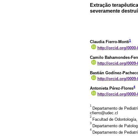
Extração terapêutic
severamente destruí
1
Claudia Fierro-Monti
http://orcid.org/0000
Camilo Bahamondes-Ferr
http://orcid.org/0009
Bastián Godínez-Pachec
http://orcid.org/0009
4
Antonieta Pérez-Flores
http://orcid.org/0000
1
Departamento de Pediatrí
cfierro@udec.cl
2
Facultad de Odontología,
3
Departamento de Patologí
4
Departamento de Pediatrí