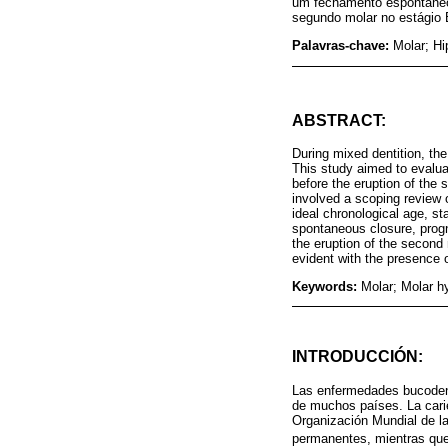
um fechamento espontâneo 
segundo molar no estágio E
Palavras-chave:
Molar; Hi
ABSTRACT:
During mixed dentition, the
This study aimed to evalua
before the eruption of the
involved a scoping review 
ideal chronological age, s
spontaneous closure, progno
the eruption of the second
evident with the presence o
Keywords:
Molar; Molar h
INTRODUCCIÓN:
Las enfermedades bucodent
de muchos países. La carie
Organización Mundial de l
permanentes, mientras que 