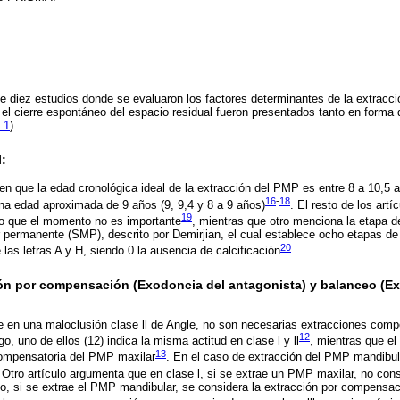
e diez estudios donde se evaluaron los factores determinantes de la extracci
l cierre espontáneo del espacio residual fueron presentados tanto en forma 
 1
).
:
 en que la edad cronológica ideal de la extracción del PMP es entre 8 a 10,5 
16
-
18
na edad aproximada de 9 años (9, 9,4 y 8 a 9 años)
. El resto de los artí
19
do que el momento no es importante
, mientras que otro menciona la etapa d
 permanente (SMP), descrito por Demirjian, el cual establece ocho etapas de 
20
las letras A y H, siendo 0 la ausencia de calcificación
.
ión por compensación (Exodoncia del antagonista) y balanceo (E
 en una maloclusión clase ll de Angle, no son necesarias extracciones comp
12
o, uno de ellos (12) indica la misma actitud en clase l y ll
, mientras que el 
13
ompensatoria del PMP maxilar
. En el caso de extracción del PMP mandibula
 Otro artículo argumenta que en clase l, si se extrae un PMP maxilar, no cons
, si se extrae el PMP mandibular, se considera la extracción por compensa