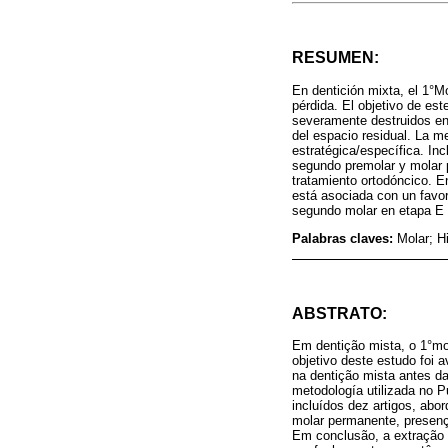
RESUMEN:
En dentición mixta, el 1°M
pérdida. El objetivo de es
severamente destruidos en
del espacio residual. La m
estratégica/específica. Inc
segundo premolar y molar p
tratamiento ortodóncico. E
está asociada con un favor
segundo molar en etapa E 
Palabras claves:
Molar; H
ABSTRATO:
Em dentição mista, o 1°mol
objetivo deste estudo foi 
na dentição mista antes d
metodología utilizada no 
incluídos dez artigos, abo
molar permanente, presença
Em conclusão, a extração 