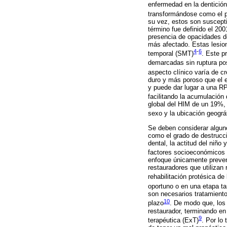
enfermedad en la dentició
transformándose como el p
su vez, estos son suscepti
término fue definido el 20
presencia de opacidades d
más afectado. Estas lesion
4
-
6
temporal (SMT)
. Este p
demarcadas sin ruptura po
aspecto clínico varía de 
duro y más poroso que el e
y puede dar lugar a una RP
facilitando la acumulación
global del HIM de un 19%, 
sexo y la ubicación geográ
Se deben considerar alguno
como el grado de destrucció
dental, la actitud del niño
factores socioeconómicos y
enfoque únicamente preven
restauradores que utilizan
rehabilitación protésica de
oportuno o en una etapa ta
son necesarios tratamiento
10
plazo
. De modo que, los
restaurador, terminando en
9
terapéutica (ExT)
.​ Por l