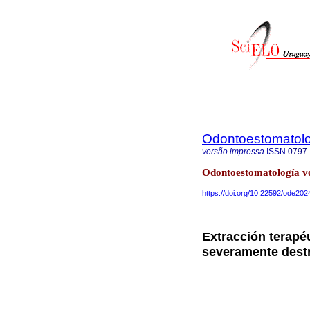
Odontoestomatol
versão impressa
ISSN
0797
Odontoestomatología v
https://doi.org/10.22592/ode20
Extracción terapé
severamente destr