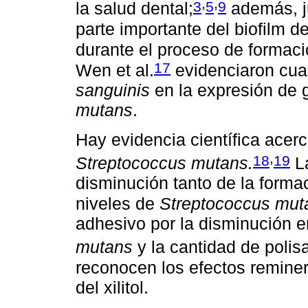
,
,
3
5
9
la salud dental;
además, j
parte importante del biofilm d
durante el proceso de formació
17
Wen et al.
evidenciaron cual
sanguinis
en la expresión de 
mutans
.
Hay evidencia científica acerca
,
18
19
Streptococcus mutans.
La
disminución tanto de la forma
niveles de
Streptococcus mut
adhesivo por la disminución 
mutans
y la cantidad de polis
reconocen los efectos reminer
del xilitol.