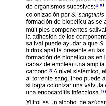
,
)
4
6
de organismos sucesivos;
colonización por
S. sanguinis
formación de biopelículas se a
múltiples componentes salivale
la adhesión de los component
salival puede ayudar a que
S.
hidroxiapatita presente en las 
formación de biopelículas en 
capaz de emplear una amplia 
3
carbono.
A nivel sistémico, e
al torrente sanguíneo puede 
si logra colonizar una válvul
10
una endocarditis infecciosa.
Xilitol es un alcohol de azúca