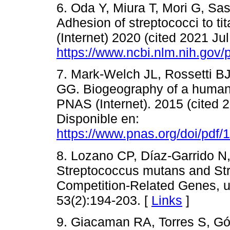
6. Oda Y, Miura T, Mori G, Sas
Adhesion of streptococci to t
(Internet) 2020 (cited 2021 Ju
https://www.ncbi.nlm.nih.gov
7. Mark-Welch JL, Rossetti B
GG. Biogeography of a human 
PNAS (Internet). 2015 (cited 
Disponible en:
https://www.pnas.org/doi/pdf
8. Lozano CP, Díaz-Garrido N
Streptococcus mutans and Str
Competition-Related Genes, u
53(2):194-203. [
Links
]
9. Giacaman RA, Torres S, G