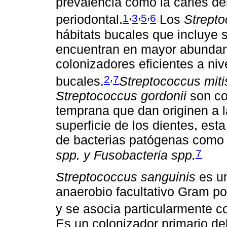
prevalencia como la caries de
,
,
,
1
3
5
6
periodontal.
Los
Strept
hábitats bucales que incluye 
encuentran en mayor abundanc
colonizadores eficientes a niv
,
2
7
bucales.
Streptococcus miti
Streptococcus gordonii
son co
temprana que dan originen a l
superficie de los dientes, est
de bacterias patógenas com
7
spp. y Fusobacteria spp.
Streptococcus sanguinis
es un
anaerobio facultativo Gram po
y se asocia particularmente c
Es un colonizador primario del