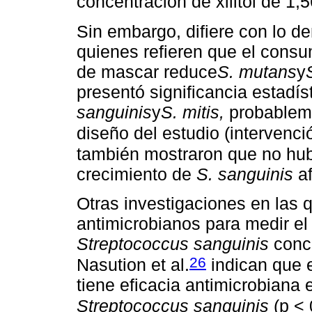
concentración de xilitol de 1,
Sin embargo, difiere con lo d
quienes refieren que el consu
de mascar reduce
S. mutans
y
presentó significancia estadís
sanguinis
y
S. mitis,
probableme
diseño del estudio (intervenció
también mostraron que no hubo
crecimiento de
S. sanguinis
af
Otras investigaciones en las 
antimicrobianos para medir el 
Streptococcus sanguinis
concu
26
Nasution et al.
indican que 
tiene eficacia antimicrobiana e
Streptococcus sanguinis
(p < 