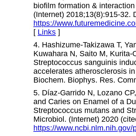
biofilm formation & interactio
(Internet) 2018;13(8):915-32. 
https://www.futuremedicine.c
[
Links
]
4. Hashizume-Takizawa T, Ya
Kuwahara N, Saito M, Kurita-O
Streptococcus sanguinis induc
accelerates atherosclerosis i
Biochem. Biophys. Res. Comm
5. Díaz-Garrido N, Lozano CP
and Caries on Enamel of a Du
Streptococcus mutans and Str
Microbiol. (Internet) 2020 (cit
https://www.ncbi.nlm.nih.gov