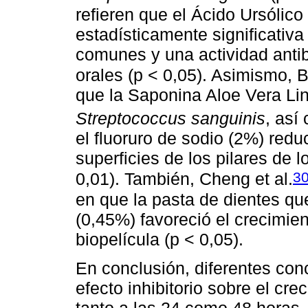
refieren que el Ácido Ursólico
estadísticamente significativa
comunes y una actividad antib
orales (p < 0,05). Asimismo, 
que la Saponina Aloe Vera Lin
Streptococcus sanguinis
, así
el fluoruro de sodio (2%) red
superficies de los pilares de l
3
0,01). También, Cheng et al.
en que la pasta de dientes qu
(0,45%) favoreció el crecimie
biopelícula (p < 0,05).
En conclusión, diferentes conc
efecto inhibitorio sobre el cr
tanto a las 24 como 48 horas,