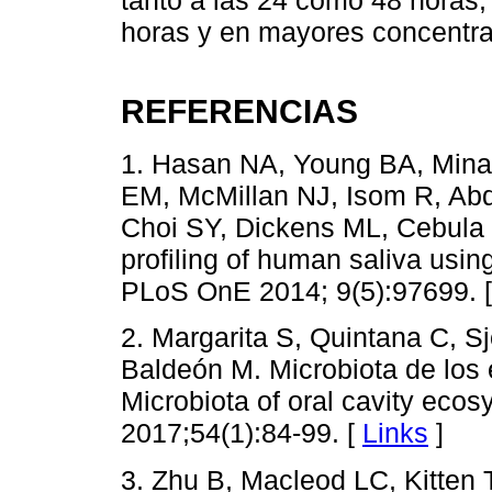
horas y en mayores concentra
REFERENCIAS
1. Hasan NA, Young BA, Minar
EM, McMillan NJ, Isom R, Ab
Choi SY, Dickens ML, Cebula 
profiling of human saliva us
PLoS OnE 2014; 9(5):97699. 
2. Margarita S, Quintana C, Sj
Baldeón M. Microbiota de los
Microbiota of oral cavity ec
2017;54(1):84-99. [
Links
]
3. Zhu B, Macleod LC, Kitten 