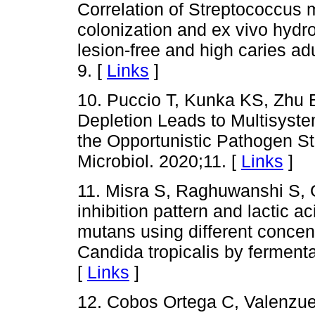
Correlation of Streptococcus
colonization and ex vivo hydr
lesion-free and high caries adu
9. [
Links
]
10. Puccio T, Kunka KS, Zhu 
Depletion Leads to Multisyst
the Opportunistic Pathogen St
Microbiol. 2020;11. [
Links
]
11. Misra S, Raghuwanshi S,
inhibition pattern and lactic a
mutans using different concent
Candida tropicalis by ferment
[
Links
]
12. Cobos Ortega C, Valenzue