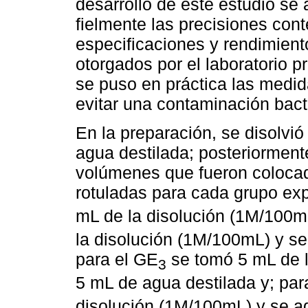
desarrollo de este estudio se 
fielmente las precisiones cont
especificaciones y rendimient
otorgados por el laboratorio 
se puso en práctica las medid
evitar una contaminación bact
En la preparación, se disolvió
agua destilada; posteriorment
volúmenes que fueron colocad
rotuladas para cada grupo ex
mL de la disolución (1M/100m
la disolución (1M/100mL) y se
para el GE
se tomó 5 mL de l
3
5 mL de agua destilada y; par
disolución (1M/100mL) y se a