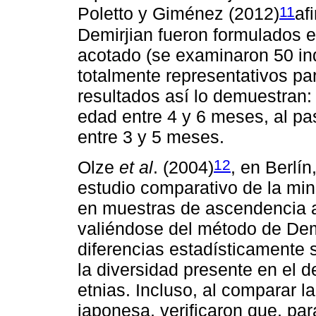
11
Poletto y Giménez (2012)
af
Demirjian fueron formulados 
acotado (se examinaron 50 ind
totalmente representativos pa
resultados así lo demuestran:
edad entre 4 y 6 meses, al pa
entre 3 y 5 meses.
12
Olze
et al
. (2004)
, en Berlí
estudio comparativo de la min
en muestras de ascendencia a
valiéndose del método de Dem
diferencias estadísticamente s
la diversidad presente en el de
etnias. Incluso, al comparar l
japonesa, verificaron que, pa