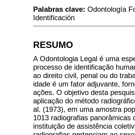
Palabras clave:
Odontología F
Identificación
RESUMO
A Odontologia Legal é uma espec
processo de identificação huma
ao direito civil, penal ou do tra
idade é um fator adjuvante, for
ações. O objetivo desta pesquisa
aplicação do método radiográfic
al. (1973), em uma amostra pop
1013 radiografias panorâmicas d
instituição de assistência colet
radiografias pertenciam ao sex