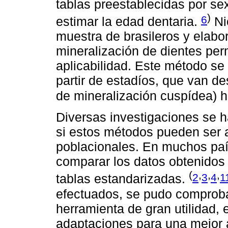
tablas preestablecidas por se
)
6
estimar la edad dentaria.
Ni
muestra de brasileros y elabo
mineralización de dientes p
aplicabilidad. Este método se
partir de estadíos, que van de
de mineralización cuspídea) ha
Diversas investigaciones se ha
si estos métodos pueden ser 
poblacionales. En muchos país
comparar los datos obtenidos 
(
,
,
,
2
3
4
1
tablas estandarizadas.
efectuados, se pudo comproba
herramienta de gran utilidad,
adaptaciones para una mejor 