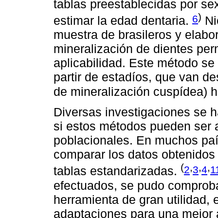
tablas preestablecidas por se
)
6
estimar la edad dentaria.
Ni
muestra de brasileros y elabo
mineralización de dientes p
aplicabilidad. Este método se
partir de estadíos, que van de
de mineralización cuspídea) ha
Diversas investigaciones se ha
si estos métodos pueden ser 
poblacionales. En muchos país
comparar los datos obtenidos 
(
,
,
,
2
3
4
1
tablas estandarizadas.
efectuados, se pudo comproba
herramienta de gran utilidad,
adaptaciones para una mejor 