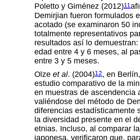
11
Poletto y Giménez (2012)
af
Demirjian fueron formulados 
acotado (se examinaron 50 ind
totalmente representativos pa
resultados así lo demuestran:
edad entre 4 y 6 meses, al pa
entre 3 y 5 meses.
12
Olze
et al
. (2004)
, en Berlí
estudio comparativo de la min
en muestras de ascendencia a
valiéndose del método de Dem
diferencias estadísticamente s
la diversidad presente en el de
etnias. Incluso, al comparar l
japonesa, verificaron que, pa