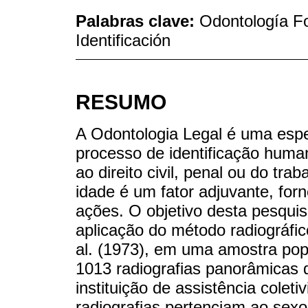
Palabras clave:
Odontología F
Identificación
RESUMO
A Odontologia Legal é uma espec
processo de identificação huma
ao direito civil, penal ou do tra
idade é um fator adjuvante, for
ações. O objetivo desta pesquisa
aplicação do método radiográfic
al. (1973), em uma amostra pop
1013 radiografias panorâmicas d
instituição de assistência colet
radiografias pertenciam ao sex