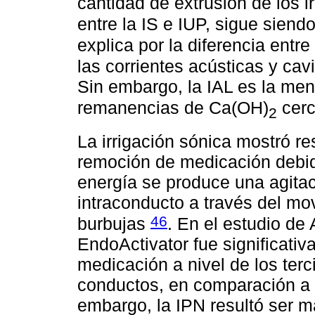
cantidad de extrusión de los i
entre la IS e IUP, sigue sien
explica por la diferencia entr
las corrientes acústicas y ca
Sin embargo, la IAL es la me
remanencias de Ca(OH)
cerc
2
La irrigación sónica mostró re
remoción de medicación debido 
energía se produce una agitaci
intraconducto a través del mov
46
burbujas
. En el estudio de A
EndoActivator fue significati
medicación a nivel de los terc
conductos, en comparación a 
embargo, la IPN resultó ser má