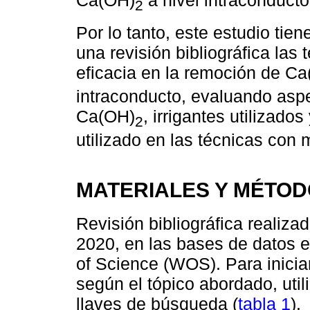
Ca(OH)
a nivel intraconducto
2
Por lo tanto, este estudio tien
una revisión bibliográfica las
eficacia en la remoción de C
intraconducto, evaluando aspe
Ca(OH)
, irrigantes utilizados
2
utilizado en las técnicas con 
MATERIALES Y MÉTO
Revisión bibliográfica realiza
2020, en las bases de datos
of Science (WOS). Para iniciar
según el tópico abordado, util
llaves de búsqueda (
tabla 1
).