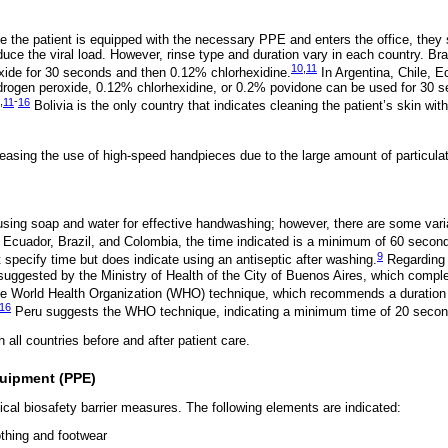
nce the patient is equipped with the necessary PPE and enters the office, th
uce the viral load. However, rinse type and duration vary in each country. Br
10
,
11
ide for 30 seconds and then 0.12% chlorhexidine.
In Argentina, Chile, E
rogen peroxide, 0.12% chlorhexidine, or 0.2% povidone can be used for 30 s
,
11
-
16
Bolivia is the only country that indicates cleaning the patient’s skin wi
reasing the use of high-speed handpieces due to the large amount of particula
 using soap and water for effective handwashing; however, there are some varia
 Ecuador, Brazil, and Colombia, the time indicated is a minimum of 60 secon
9
 specify time but does indicate using an antiseptic after washing.
Regarding 
uggested by the Ministry of Health of the City of Buenos Aires, which comp
e World Health Organization (WHO) technique, which recommends a duration
16
Peru suggests the WHO technique, indicating a minimum time of 20 secon
 all countries before and after patient care.
quipment (PPE)
tical biosafety barrier measures. The following elements are indicated:
othing and footwear