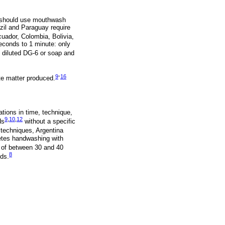
ey should use mouthwash
azil and Paraguay require
cuador, Colombia, Bolivia,
econds to 1 minute: only
th diluted DG-6 or soap and
9
-
16
te matter produced.
tions in time, technique,
9
,
10
,
12
ds
without a specific
techniques, Argentina
letes handwashing with
 of between 30 and 40
8
ds.