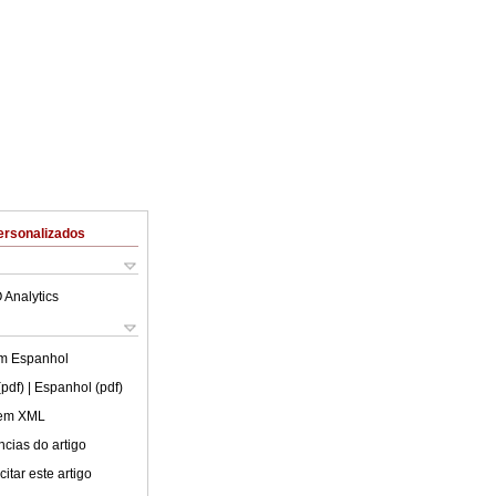
ersonalizados
 Analytics
em
Espanhol
(pdf)
| Espanhol (pdf)
 em XML
cias do artigo
itar este artigo