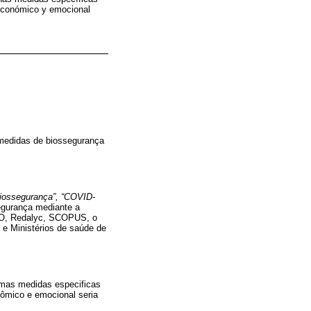
 económico y emocional
medidas de biossegurança
“biossegurança”, “COVID-
egurança mediante a
ELO, Redalyc, SCOPUS, o
 e Ministérios de saúde de
umas medidas especificas
ômico e emocional seria