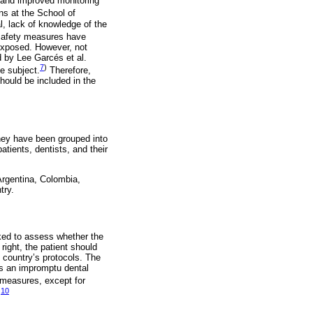
 and improved monitoring
ns at the School of
, lack of knowledge of the
safety measures have
exposed. However, not
 by Lee Garcés et al.
7
)
e subject.
Therefore,
hould be included in the
ey have been grouped into
atients, dentists, and their
Argentina, Colombia,
try.
asked to assess whether the
right, the patient should
h country’s protocols. The
 is an impromptu dental
 measures, except for
10
.