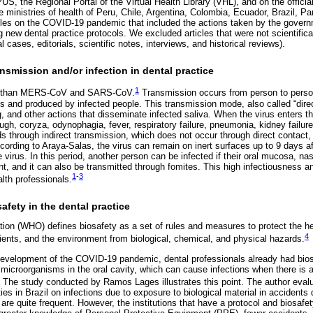
, the Regional Portal of the Virtual Health Library (VHL), and on the officia
 ministries of health of Peru, Chile, Argentina, Colombia, Ecuador, Brazil, Pa
cles on the COVID-19 pandemic that included the actions taken by the govern
 new dental practice protocols. We excluded articles that were not scientifica
al cases, editorials, scientific notes, interviews, and historical reviews).
smission and/or infection in dental practice
1
nt than MERS-CoV and SARS-CoV.
Transmission occurs from person to person
us and produced by infected people. This transmission mode, also called “dire
g, and other actions that disseminate infected saliva. When the virus enters t
ough, coryza, odynophagia, fever, respiratory failure, pneumonia, kidney failure,
s through indirect transmission, which does not occur through direct contact,
cording to Araya-Salas, the virus can remain on inert surfaces up to 9 days af
e virus. In this period, another person can be infected if their oral mucosa, nas
t, and it can also be transmitted through fomites. This high infectiousness a
1
-
3
th professionals.
afety in the dental practice
ion (WHO) defines biosafety as a set of rules and measures to protect the h
4
tients, and the environment from biological, chemical, and physical hazards.
evelopment of the COVID-19 pandemic, dental professionals already had biosa
 microorganisms in the oral cavity, which can cause infections when there is 
The study conducted by Ramos Lages illustrates this point. The author eval
ies in Brazil on infections due to exposure to biological material in accidents 
 are quite frequent. However, the institutions that have a protocol and biosaf