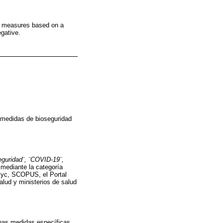
ic measures based on a
gative.
 medidas de bioseguridad
seguridad¨, ¨COVID-19¨,
 mediante la categoría
lyc, SCOPUS, el Portal
alud y ministerios de salud
unas medidas específicas