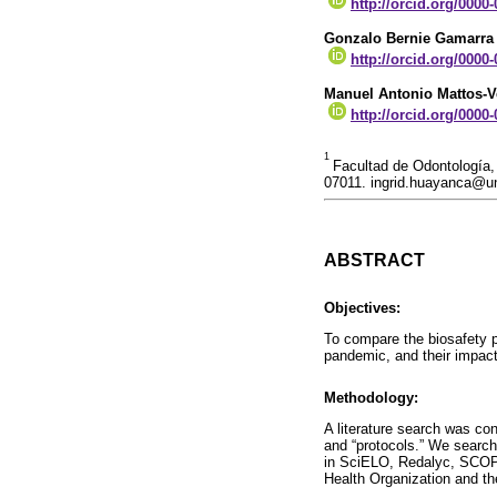
http://orcid.org/0000
Gonzalo Bernie Gamarra
http://orcid.org/0000
Manuel Antonio Mattos-V
http://orcid.org/0000
1
Facultad de Odontología,
07011. ingrid.huayanca@
ABSTRACT
Objectives:
To compare the biosafety p
pandemic, and their impact
Methodology:
A literature search was con
and “protocols.” We searc
in SciELO, Redalyc, SCOPUS
Health Organization and the