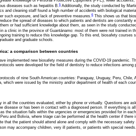
e greater knowledge of Personal Protective Equipment (PPE), fewer accidents,
5
ious diseases such as hepatitis B.
Additionally, the study conducted by Marti
and cleaning staff found a high number of accidents with biological material
6
fter such exposure, and lack of preventive measures.
This shows us that bio
educe the spread of diseases to which patients and dentists are constantly 
hem or had sufficient knowledge about them, as seen in the study conducted
in a clinic in the province of Guantánamo: most of them were not trained in th
ngoing training to reduce this knowledge gap. To this end, biosafety courses s
graduate and graduate schools.
erica: a comparison between countries
have implemented new biosafety measures during the COVID-19 pandemic. Th
rotocols were developed for the field of dentistry to reduce infections among p
rotocols of nine South American countries: Paraguay, Uruguay, Peru, Chile, 
a, which were issued by the ministry and/or department of health of each coun
ly in all the countries evaluated, either by phone or virtually. Questions are 
 disease or has been in contact with a diagnosed person. If everything is all 
as the situation falls within the urgencies or emergencies provided for in eac
n Peru and Bolivia, where triage can be performed at the health center if there
ate that the patient should attend alone and comply with the necessary safety
son may accompany children, very ill patients, or patients with special needs