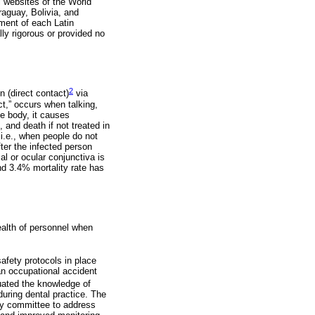
l websites of the World
raguay, Bolivia, and
ment of each Latin
lly rigorous or provided no
2
 (direct contact)
via
ct,” occurs when talking,
he body, it causes
 and death if not treated in
 i.e., when people do not
ter the infected person
al or ocular conjunctiva is
nd 3.4% mortality rate has
ealth of personnel when
fety protocols in place
an occupational accident
uated the knowledge of
during dental practice. The
ety committee to address