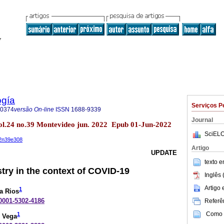
ogía
Serviços P
-0374
versão On-line
ISSN
1688-9339
Journal
ol.24 no.39 Montevideo jun. 2022 Epub 01-Jun-2022
SciELO
22n39e308
Artigo
UPDATE
texto 
stry in the context of COVID-19
Inglês 
Artigo
1
a Rios
-0001-5302-4186
Referên
Como c
1
z Vega