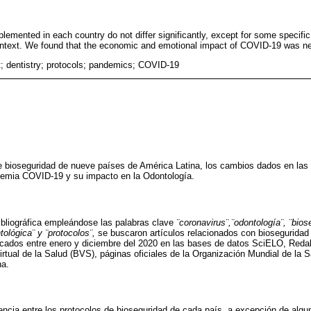
plemented in each country do not differ significantly, except for some specif
context. We found that the economic and emotional impact of COVID-19 was ne
; dentistry; protocols; pandemics; COVID-19
e bioseguridad de nueve países de América Latina, los cambios dados en las
ndemia COVID-19 y su impacto en la Odontología.
ibliográfica empleándose las palabras clave
¨coronavirus¨,¨odontología¨, ¨bio
ológica¨ y ¨protocolos¨,
se buscaron artículos relacionados con bioseguridad
cados entre enero y diciembre del 2020 en las bases de datos SciELO, Reda
irtual de la Salud (BVS), páginas oficiales de la Organización Mundial de la S
na.
encia entre los protocolos de bioseguridad de cada país, a excepción de alg