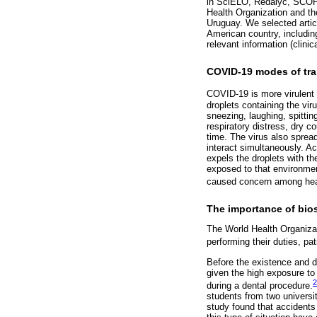
in SciELO, Redalyc, SCOPUS
Health Organization and the
Uruguay. We selected arti
American country, including
relevant information (clinic
COVID-19 modes of tran
COVID-19 is more virule
droplets containing the vir
sneezing, laughing, spittin
respiratory distress, dry c
time. The virus also spread
interact simultaneously. Ac
expels the droplets with th
exposed to that environmen
caused concern among heal
The importance of bios
The World Health Organizat
performing their duties, pa
Before the existence and d
given the high exposure to
2
during a dental procedure.
students from two universit
study found that accidents