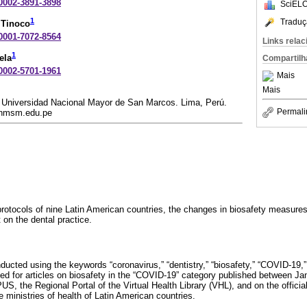
-0002-3891-3898
SciELO
1
Traduç
 Tinoco
-0001-7072-8564
Links rela
1
ela
Compartilh
-0002-5701-1961
Mais
Mais
 Universidad Nacional Mayor de San Marcos. Lima, Perú.
Permali
unmsm.edu.pe
rotocols of nine Latin American countries, the changes in biosafety measure
 on the dental practice.
ducted using the keywords “coronavirus,” “dentistry,” “biosafety,” “COVID-19,”
hed for articles on biosafety in the “COVID-19” category published between 
, the Regional Portal of the Virtual Health Library (VHL), and on the officia
 ministries of health of Latin American countries.