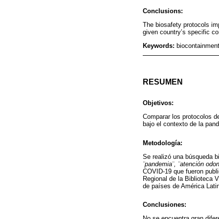
Conclusions:
The biosafety protocols im
given country’s specific 
Keywords:
biocontainment
RESUMEN
Objetivos:
Comparar los protocolos d
bajo el contexto de la pa
Metodología:
Se realizó una búsqueda b
¨pandemia¨, ¨atención odont
COVID-19 que fueron publi
Regional de la Biblioteca V
de países de América Lati
Conclusiones:
No se encuentra gran difer