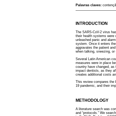
Palavras claves:
contençã
INTRODUCTION
The SARS-CoV-2 virus has 
their health systems were
unleashed panic and alarm i
system. Once it enters the
aggravates the patient and
when talking, sneezing, or
Several Latin American cou
measures were in place be
country have changed, as t
impact dentists, as they af
creates additional costs an
This review compares the b
19 pandemic, and their imp
METHODOLOGY
A literature search was con
and “protocols.” We searc