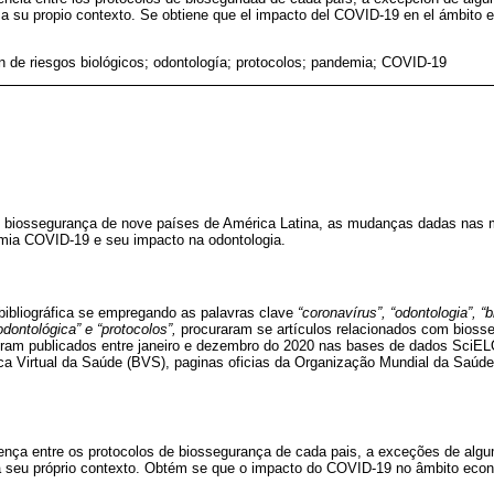
a su propio contexto. Se obtiene que el impacto del COVID-19 en el ámbito
n de riesgos biológicos; odontología; protocolos; pandemia; COVID-19
e biossegurança de nove países de América Latina, as mudanças dadas nas 
mia COVID-19 e seu impacto na odontologia.
bibliográfica se empregando as palavras clave
“coronavírus”, “odontologia”, 
dontológica” e “protocolos”,
procuraram se artículos relacionados com bioss
oram publicados entre janeiro e dezembro do 2020 nas bases de dados Sci
eca Virtual da Saúde (BVS), paginas oficias da Organização Mundial da Saúde
rença entre os protocolos de biossegurança de cada pais, a exceções de alg
 seu próprio contexto. Obtém se que o impacto do COVID-19 no âmbito econ