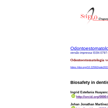
Odontoestomatol
versão impressa
ISSN
0797
Odontoestomatología v
https://doi.org/10.22592/ode20
Biosafety in denti
Ingrid Estefania Huayanc
http://orcid.org/0000
Johan Jonathan Martíne