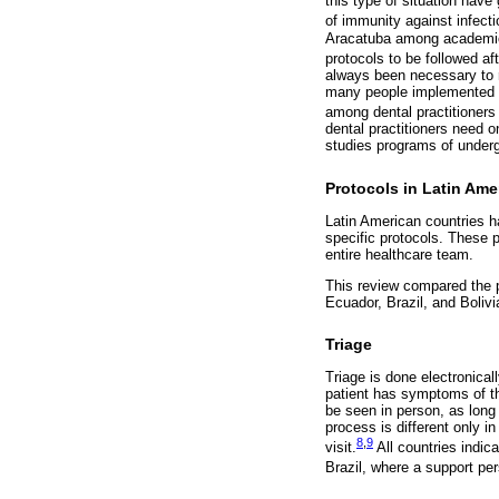
this type of situation hav
of immunity against infect
Aracatuba among academics 
protocols to be followed a
always been necessary to r
many people implemented t
among dental practitioners 
dental practitioners need o
studies programs of under
Protocols in Latin Am
Latin American countries 
specific protocols. These p
entire healthcare team.
This review compared the p
Ecuador, Brazil, and Bolivi
Triage
Triage is done electronical
patient has symptoms of the
be seen in person, as long 
process is different only i
8
,
9
visit.
All countries indic
Brazil, where a support per