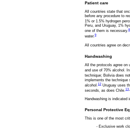
Patient care
All countries state that o
before any procedure to red
1% or 1.5% hydrogen perox
Peru, and Uruguay, 1% hyd
8
one of them is necessary.
9
water.
All countries agree on dec
Handwashing
All the protocols agree on
and use of 70% alcohol. In
technique; Bolivia does not
implements the technique s
12
alcohol.
Uruguay uses th
13
,
seconds, as does Chile.
Handwashing is indicated in
Personal Protective E
This is one of the most cri
- Exclusive work cl