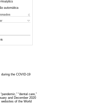
 Analytics
ão automática
cionados
ar
nk
s during the COVID-19
 “pandemic,” “dental care,”
January and December 2020
l websites of the World