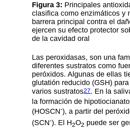
Figura 3:
Principales antioxid
clasifica como enzimáticos y 
barrera principal contra el da
ejercen su efecto protector so
de la cavidad oral
Las peroxidasas, son una fami
diferentes sustratos como fue
peróxidos. Algunas de ellas ti
glutatión reducido (GSH) para
27
varios sustratos
. En la sali
la formación de hipotiociana
-
(HOSCN
), a partir del peróx
-
(SCN
). El H
O
puede ser gen
2
2