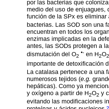
por las bacterias que coloniza
medio del uso de enjuagues, co
función de la SPx es eliminar 
bacterias. Las SOD son una f
encuentran en todos los orga
enzimas implicadas en la def
antes, las SODs protegen a la
•-
dismutación del O
en H
O
2
2
importante de detoxificación d
La catalasa pertenece a una 
numerosos tejidos (
e.g.
grande
hepáticas). Como ya menciona
y oxígeno a partir de H
O
y c
2
2
evitando las modificaciones i
proteínas y ácidos nucleicos