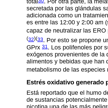
30
total
. Por otra parte, la me
secretada por las glándulas s
adicionada como un tratamien
es entre las 12:00 y 2:00 am (
capaz de neutralizar las ERO
(
)(
32
33
. Por esto se propone u
31
GPrx
. Los polifenoles por 
exógenos provenientes de la d
alimentos y bebidas que han 
metabolismo de las especies 
Estrés oxidativo generado 
Está reportado que el humo d
de sustancias potencialmente 
nicotina una de las más pelig