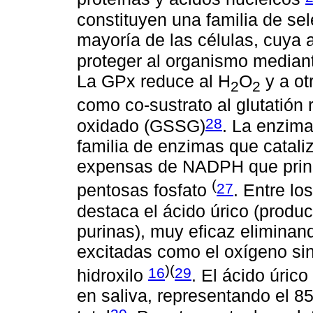
constituyen una familia de s
mayoría de las células, cuya a
proteger al organismo mediant
La GPx reduce al H
O
y a ot
2
2
como co-sustrato al glutatión
28
oxidado (GSSG)
. La enzima
familia de enzimas que catal
expensas de NADPH que princi
(
27
pentosas fosfato
. Entre lo
destaca el ácido úrico (produ
purinas), muy eficaz elimina
excitadas como el oxígeno sin
)(
16
29
hidroxilo
. El ácido úrico
en saliva, representando el 8