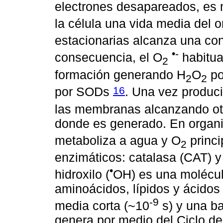
electrones desapareados, es 
la célula una vida media del 
estacionarias alcanza una con
•-
consecuencia, el O
habitua
2
formación generando H
O
po
2
2
16
por SODs
. Una vez produci
las membranas alcanzando otr
donde es generado. En organi
metaboliza a agua y O
princi
2
enzimáticos: catalasa (CAT) y 
•
hidroxilo (
OH) es una molécul
aminoácidos, lípidos y ácidos
-9
media corta (~10
s) y una b
genera por medio del Ciclo d