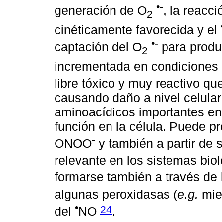
•-
generación de O
, la reacc
2
cinéticamente favorecida y el
•-
captación del O
para prod
2
incrementada en condiciones 
libre tóxico y muy reactivo que
causando daño a nivel celular,
aminoacídicos importantes en
función en la célula. Puede p
-
ONOO
y también a partir de
relevante en los sistemas biol
formarse también a través de
algunas peroxidasas (
e.g.
miel
•
24
del
NO
.