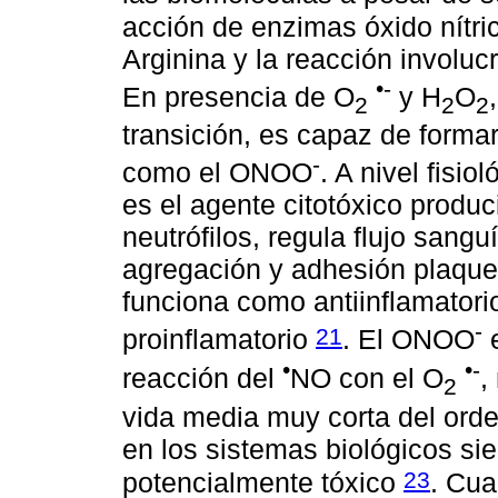
acción de enzimas óxido nítric
Arginina y la reacción involucr
•-
En presencia de O
y H
O
2
2
2
transición, es capaz de forma
-
como el ONOO
. A nivel fisio
es el agente citotóxico produ
neutrófilos, regula flujo sangu
agregación y adhesión plaque
funciona como antiinflamatori
-
21
proinflamatorio
. El ONOO
e
•
•-
reacción del
NO con el O
,
2
vida media muy corta del ord
en los sistemas biológicos si
23
potencialmente tóxico
. Cua