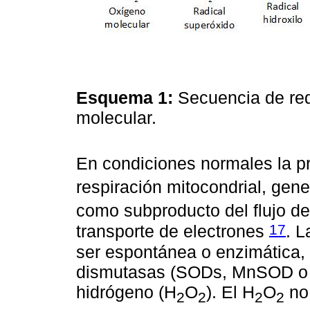
Esquema 1:
Secuencia de red
molecular.
En condiciones normales la pr
respiración mitocondrial, gen
como subproducto del flujo de
17
transporte de electrones
. L
ser espontánea o enzimática, 
dismutasas (SODs, MnSOD o 
hidrógeno (H
O
). El H
O
no 
2
2
2
2