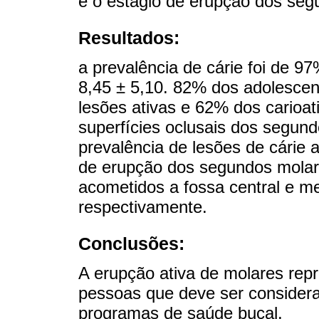
e o estágio de erupção dos se
Resultados:
a prevalência de cárie foi de 
8,45 ± 5,10. 82% dos adolescen
lesões ativas e 62% dos carioa
superfícies oclusais dos segun
prevalência de lesões de cárie a
de erupção dos segundos molar
acometidos a fossa central e mes
respectivamente.
Conclusões:
A erupção ativa de molares rep
pessoas que deve ser considera
programas de saúde bucal.