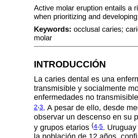
Active molar eruption entails a 
when prioritizing and developing
Keywords:
occlusal caries; car
molar
INTRODUCCIÓN
La caries dental es una enferm
transmisible y socialmente 
enfermedades no transmisible
,
2
3
. A pesar de ello, desde m
observar un descenso en su p
(
,
4
5
y grupos etarios
. Uruguay
la población de 12 años, con