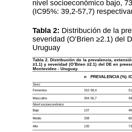
nivel socioeconómico bajo, 7
(IC95%: 39,2-57,7) respectiva
Tabla 2:
Distribución de la pr
severidad (O’Brien ≥2.1) del 
Uruguay
Tabla 2. Distribución de la prevalencia, extensió
≥1.1) y severidad (O’Brien ≥2.1) del DE en prees
Montevideo - Uruguay.
n
PREVALENCIA (%)
I
Sexo
Femenino
310
58,4
51
Masculino
304
56,7
49
Nivel socioeconómico
Bajo
137
48
Medio
338
60
Alto
130
73