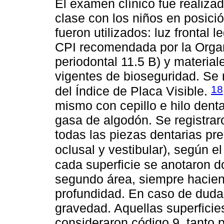
El examen clínico fue realiza
clase con los niños en posici
fueron utilizados: luz frontal
CPI recomendada por la Organ
periodontal 11.5 B) y materia
vigentes de bioseguridad. Se r
18
del Índice de Placa Visible.
mismo con cepillo e hilo dent
gasa de algodón. Se registraro
todas las piezas dentarias pre
oclusal y vestibular), según e
cada superficie se anotaron d
segundo área, siempre haciend
profundidad. En caso de duda
gravedad. Aquellas superficie
consideraron código 9, tanto 