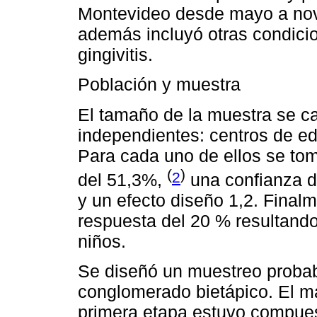
Montevideo desde mayo a novi
además incluyó otras condici
gingivitis.
Población y muestra
El tamaño de la muestra se ca
independientes: centros de edu
Para cada uno de ellos se to
(
)
2
del 51,3%,
una confianza d
y un efecto diseño 1,2. Final
respuesta del 20 % resultand
niños.
Se diseñó un muestreo probabil
conglomerado bietápico. El ma
primera etapa estuvo compues