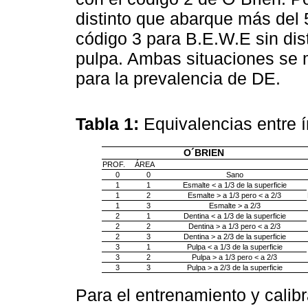
distinto que abarque más del 5
código 3 para B.E.W.E sin dist
pulpa. Ambas situaciones se 
para la prevalencia de DE.
Tabla 1:
Equivalencias entre 
O´BRIEN
PROF.
ÁREA
0
0
Sano
1
1
Esmalte < a 1/3 de la superficie
1
2
Esmalte > a 1/3 pero < a 2/3
1
3
Esmalte > a 2/3
2
1
Dentina < a 1/3 de la superficie
2
2
Dentina > a 1/3 pero < a 2/3
2
3
Dentina > a 2/3 de la superficie
3
1
Pulpa < a 1/3 de la superficie
3
2
Pulpa > a 1/3 pero < a 2/3
3
3
Pulpa > a 2/3 de la superficie
Para el entrenamiento y calib