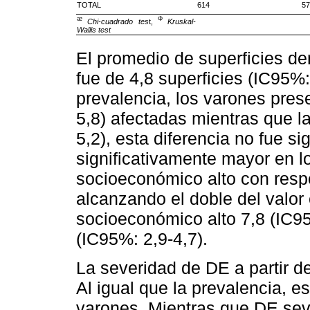
TOTAL
614
57
ᴂ
Φ
Chi-cuadrado tes
t,
Kruskal-
Wallis test
El promedio de superficies de
fue de 4,8 superficies (IC95%:
prevalencia, los varones pres
5,8) afectadas mientras que l
5,2), esta diferencia no fue si
significativamente mayor en l
socioeconómico alto con respe
alcanzando el doble del valor 
socioeconómico alto 7,8 (IC95
(IC95%: 2,9-4,7).
La severidad de DE a partir d
Al igual que la prevalencia, e
varones. Mientras que DE sev