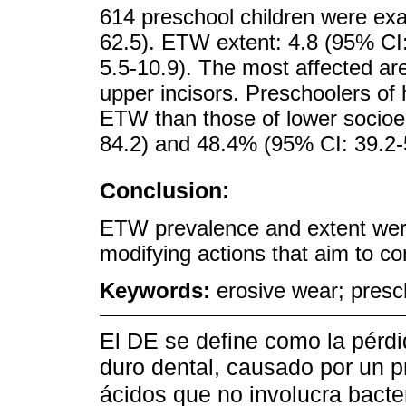
614 preschool children were ex
62.5). ETW extent: 4.8 (95% CI
5.5-10.9). The most affected are
upper incisors. Preschoolers of
ETW than those of lower socioe
84.2) and 48.4% (95% CI: 39.2-5
Conclusion:
ETW prevalence and extent were
modifying actions that aim to c
Keywords:
erosive wear; presch
El DE se define como la pérdid
duro dental, causado por un p
ácidos que no involucra bacte