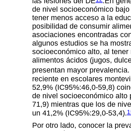
las lesiones del DE
.En gene
de nivel socioeconómico bajo 
tener menos acceso a la educa
posibilidad de consumir alime
asociaciones encontradas co
algunos estudios se ha mostr
socioeconómico alto, al tene
alimentos ácidos (jugos, dulc
presentan mayor prevalencia
reciente en escolares montev
52,9% (IC95%:46,0-59,8) coinc
de nivel socioeconómico alto
71,9) mientras que los de niv
1
un 41,2% (IC95%:29,0-53,4).
Por otro lado, conocer la prev