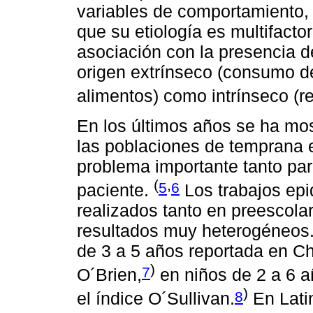
variables de comportamiento, 
que su etiología es multifactor
asociación con la presencia d
origen extrínseco (consumo de
alimentos) como intrínseco (re
En los últimos años se ha mos
las poblaciones de temprana 
problema importante tanto par
(
,
5
6
paciente.
Los trabajos epi
realizados tanto en preescol
resultados muy heterogéneos.
de 3 a 5 años reportada en Chi
)
7
O´Brien,
en niños de 2 a 6 a
)
8
el índice O´Sullivan.
En Lati