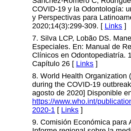
Sánchez-Romero C, Rodríguez-
COVID-19 y la Odontología: 
y Perspectivas para Latinoamé
2020;14(3):299-309. [
Links
]
7. Silva LCP, Lobão DS. Man
Especiales. En: Manual de Re
Clínicos en Odontopediatría. 
Capítulo 26 [
Links
]
8. World Health Organization 
during the COVID-19 outbreak.
agosto de 2020] Disponible en
https://www.who.int/publicati
2020-1
[
Links
]
9. Comisión Económica para A
Informe regional sobre la med