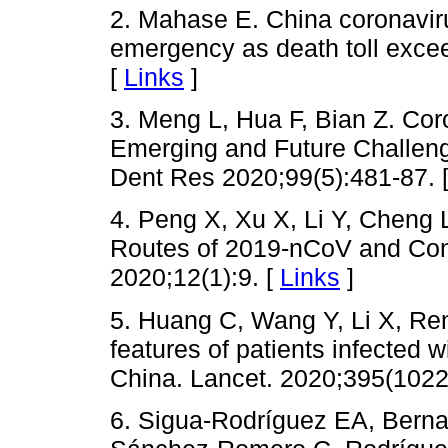
2. Mahase E. China coronavir
emergency as death toll exc
[
Links
]
3. Meng L, Hua F, Bian Z. Co
Emerging and Future Challeng
Dent Res 2020;99(5):481-87. 
4. Peng X, Xu X, Li Y, Cheng 
Routes of 2019-nCoV and Contr
2020;12(1):9. [
Links
]
5. Huang C, Wang Y, Li X, Ren 
features of patients infected 
China. Lancet. 2020;395(1022
6. Sigua-Rodríguez EA, Berna