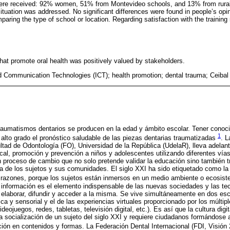
were received: 92% women, 51% from Montevideo schools, and 13% from rural
situation was addressed. No significant differences were found in people’s opini
aring the type of school or location. Regarding satisfaction with the training
 that promote oral health was positively valued by stakeholders.
d Communication Technologies (ICT); health promotion; dental trauma; Ceibal
traumatismos dentarios se producen en la edad y ámbito escolar. Tener conoc
1
alto grado el pronóstico saludable de las piezas dentarias traumatizadas
. L
ltad de Odontología (FO), Universidad de la República (UdelaR), lleva adelant
cal, promoción y prevención a niños y adolescentes utilizando diferentes ví
 proceso de cambio que no solo pretende validar la educación sino también tr
da de los sujetos y sus comunidades. El siglo XXI ha sido etiquetado como la
 razones, porque los sujetos están inmersos en un medio ambiente o ecosis
a información es el elemento indispensable de las nuevas sociedades y las tec
elaborar, difundir y acceder a la misma. Se vive simultáneamente en dos esc
sica y sensorial y el de las experiencias virtuales proporcionado por los múltipl
videojuegos, redes, tabletas, televisión digital, etc.). Es así que la cultura dig
a socialización de un sujeto del siglo XXI y requiere ciudadanos formándose a
ión en contenidos y formas. La Federación Dental Internacional (FDI, Visión