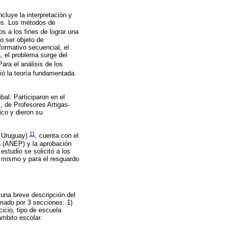
cluye la interpretación y
ros. Los métodos de
os a los fines de lograr una
o ser objeto de
formativo secuencial, el
, el problema surge del
Para el análisis de los
uió la teoría fundamentada
bal. Participaron en el
, de Profesores Artigas-
ico y dieron su
11
l Uruguay)
, cuenta con el
ia (ANEP) y la aprobación
estudio se solicitó a los
l mismo y para el resguardo
 una breve descripción del
rmado por 3 secciones: 1)
icio, tipo de escuela
ámbito escolar.