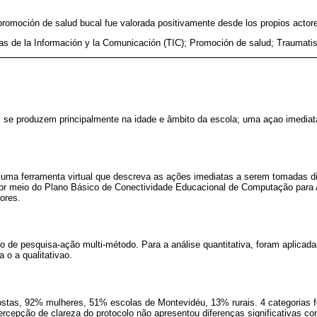
promoción de salud bucal fue valorada positivamente desde los propios actor
as de la Información y la Comunicación (TIC); Promoción de salud; Traumati
 se produzem principalmente na idade e âmbito da escola; uma açao imediat
uma ferramenta virtual que descreva as ações imediatas a serem tomadas di
por meio do Plano Básico de Conectividade Educacional de Computação para
ores.
o de pesquisa-ação multi-método. Para a análise quantitativa, foram aplicadas
 o a qualitativao.
stas, 92% mulheres, 51% escolas de Montevidéu, 13% rurais. 4 categorias f
ercepção de clareza do protocolo não apresentou diferenças significativas co