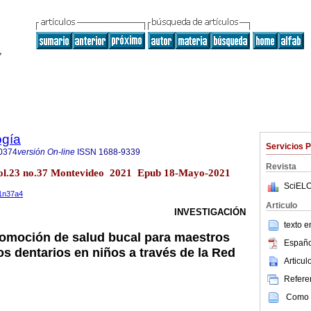
ogía
Servicios 
0374
versión On-line
ISSN
1688-9339
Revista
ol.23 no.37 Montevideo 2021 Epub 18-Mayo-2021
SciELO
21n37a4
Articulo
INVESTIGACIÓN
texto 
romoción de salud bucal para maestros
Españo
s dentarios en niños a través de la Red
Articu
Referen
Como c