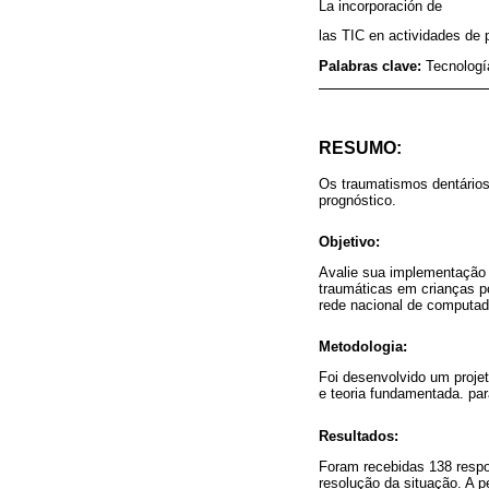
La incorporación de
las TIC en actividades de 
Palabras clave:
Tecnologí
RESUMO:
Os traumatismos dentários
prognóstico.
Objetivo:
Avalie sua implementação 
traumáticas em crianças 
rede nacional de computad
Metodologia:
Foi desenvolvido um projet
e teoria fundamentada. para
Resultados:
Foram recebidas 138 respo
resolução da situação. A p