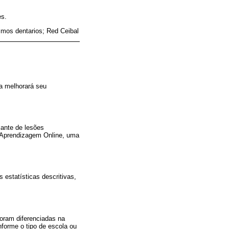
es.
smos dentarios; Red Ceibal
a melhorará seu
ante de lesões
 Aprendizagem Online, uma
 estatísticas descritivas,
oram diferenciadas na
nforme o tipo de escola ou