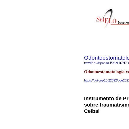
Odontoestomatol
versión impresa
ISSN
0797-
Odontoestomatología v
https://doi.org/10.22592/ode20
Instrumento de P
sobre traumatismo
Ceibal