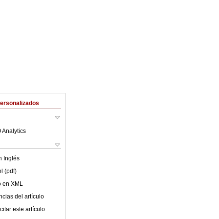
Personalizados
 Analytics
en
Inglés
l (pdf)
lo en XML
cias del artículo
itar este artículo