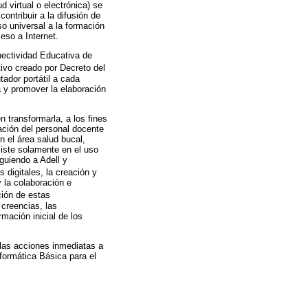
d virtual o electrónica) se
contribuir a la difusión de
o universal a la formación
eso a Internet.
nectividad Educativa de
ivo creado por Decreto del
tador portátil a cada
a y promover la elaboración
 transformarla, a los fines
ación del personal docente
n el área salud bucal,
siste solamente en el uso
guiendo a Adell y
 digitales, la creación y
y la colaboración e
ción de estas
creencias, las
mación inicial de los
 las acciones inmediatas a
formática Básica para el