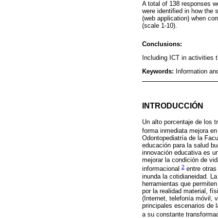
A total of 138 responses 
were identified in how the 
(web application) when comp
(scale 1-10).
Conclusions:
Including ICT in activities
Keywords:
Information an
INTRODUCCIÓN
Un alto porcentaje de los 
forma inmediata mejora en 
Odontopediatría de la Facu
educación para la salud bu
innovación educativa es un
mejorar la condición de vi
2
informacional
entre otras
inunda la cotidianeidad. L
herramientas que permiten 
por la realidad material, fí
(Internet, telefonía móvil, 
principales escenarios de l
a su constante transformac