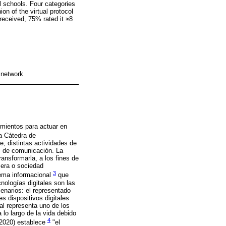
 schools. Four categories
on of the virtual protocol
 received, 75% rated it ≥8
 network
imientos para actuar en
a Cátedra de
e, distintas actividades de
as de comunicación. La
ansformarla, a los fines de
 era o sociedad
3
tema informacional
que
nologías digitales son las
enarios: el representado
es dispositivos digitales
ital representa uno de los
 lo largo de la vida debido
4
 2020) establece
"el