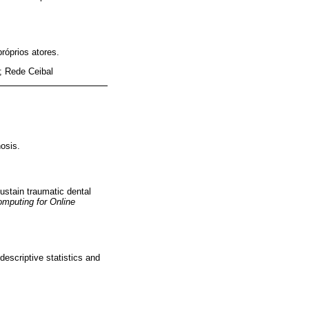
róprios atores.
; Rede Ceibal
osis.
ustain traumatic dental
omputing for Online
escriptive statistics and