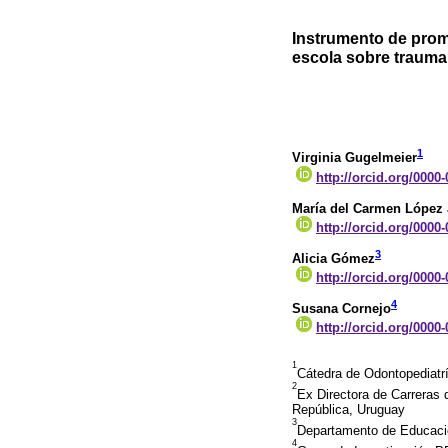
Instrumento de prom
escola sobre trauma
1
Virginia Gugelmeier
http://orcid.org/0000
María del Carmen López 
http://orcid.org/0000
3
Alicia Gómez
http://orcid.org/0000
4
Susana Cornejo
http://orcid.org/0000
1
Cátedra de Odontopediatrí
2
Ex Directora de Carreras 
República, Uruguay
3
Departamento de Educació
4