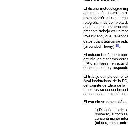
El diseño metodológico impl
aproximación naturalista a
investigación mixtos, seg
fotografía mas completa de
adaptaciones o alteraciones
presente trabajo es un mod
investigador, que valiéndo
datos cuantitativos se apli
10
(Grounded Theory)
.
El estudio tomó como pobla
estudio los maestros egres
IPA o similares), en activ
consentimiento y respondie
El trabajo cumple con el 
Aval institucional de la F
del Comité de Ética de la F
maestros su consentimiento
de identidad se utilizó un 
El estudio se desarrolló en
1) Diagnóstico de si
proyecto, al formul
consentimiento info
(urbana, rural), ent