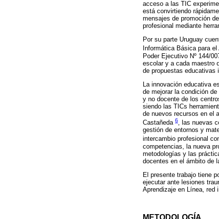
acceso a las TIC experiment
está convirtiendo rápidamen
mensajes de promoción de 
profesional mediante herra
Por su parte Uruguay cuen
Informática Básica para el
Poder Ejecutivo Nº 144/007,
escolar y a cada maestro d
de propuestas educativas 
La innovación educativa es
de mejorar la condición de
y no docente de los centro
siendo las TICs herramient
de nuevos recursos en el a
6
Castañeda
, las nuevas c
gestión de entornos y mater
intercambio profesional co
competencias, la nueva pr
metodologías y las práctic
docentes en el ámbito de l
El presente trabajo tiene 
ejecutar ante lesiones tra
Aprendizaje en Línea, red 
METODOLOGÍA