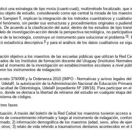
icó una estrategia de tipo mixta (cuanti-cuali), multimétodo focalizado, que in
 su objeto de estudio, considerando como eje central la mirada de los maest
8
ún Sampieri
, implican la integración de los métodos cuantitativos y cualitativ
l fenómeno, sin perder sus estructuras y procedimientos originales o pudiend
. De acuerdo a la clasificación del autor, dentro de los estudios de tipo trans
elo de investigación-acción desde la perspectiva tecnológica, no participativa
(
8
se de la tecnología, construye un instrumento para solucionar el problema
. 
9
có estadística descriptiva
y para el análisis de los datos cualitativos se sig
ción objetivo a los maestros de las escuelas públicas que utilizan la Red Cei
ados de los Institutos de formación docente del Uruguay (Institutos Normales
idad al momento de la investigación en establecimientos escolares a nivel públ
ron los instrumentos de indagación.
Decreto 379/008 y la Ordenanza 2010 (IMPO - Normativas y avisos legales de
O, UdelaR, la autorización de la Administración Nacional de Educación Primar
acultad de Odontología, UdelaR (expediente Nº 198/16). Para participar en el 
, donde se destaca la libertad de retirarse del estudio en cualquier etapa de
sistema de códigos.
 tres fases
tuación. A través del boletín de la Red Ceibal los maestros tuvieron acceso a
ario de consentimiento informado y luego al instrumento de indagación, confo
rmado; 2) información demográfica de los maestros (edad, sexo, años de ejerc
re otros; 3) relato de vida referido a traumatismos dentarios acontecidos en el 