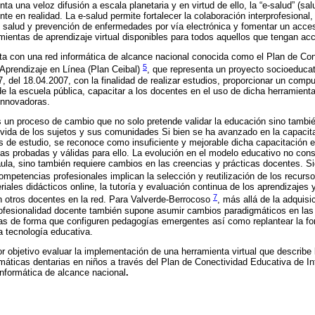
a una veloz difusión a escala planetaria y en virtud de ello, la “e-salud” (salu
te en realidad. La e-salud permite fortalecer la colaboración interprofesional, 
salud y prevención de enfermedades por vía electrónica y fomentar un acces
mientas de aprendizaje virtual disponibles para todos aquellos que tengan acc
ta con una red informática de alcance nacional conocida como el Plan de Co
5
 Aprendizaje en Línea (Plan Ceibal)
, que representa un proyecto socioeducat
 del 18.04.2007, con la finalidad de realizar estudios, proporcionar un compu
e la escuela pública, capacitar a los docentes en el uso de dicha herramient
innovadoras.
 un proceso de cambio que no solo pretende validar la educación sino también
 vida de los sujetos y sus comunidades Si bien se ha avanzado en la capacit
s de estudio, se reconoce como insuficiente y mejorable dicha capacitación e
as probadas y válidas para ello. La evolución en el modelo educativo no con
ula, sino también requiere cambios en las creencias y prácticas docentes. Si
ompetencias profesionales implican la selección y reutilización de los recursos
iales didácticos online, la tutoría y evaluación continua de los aprendizajes 
7
n otros docentes en la red. Para Valverde-Berrocoso
, más allá de la adquisi
ofesionalidad docente también supone asumir cambios paradigmáticos en las 
as de forma que configuren pedagogías emergentes así como replantear la for
a tecnología educativa.
por objetivo evaluar la implementación de una herramienta virtual que describe
umáticas dentarias en niños a través del Plan de Conectividad Educativa de In
informática de alcance nacional
.