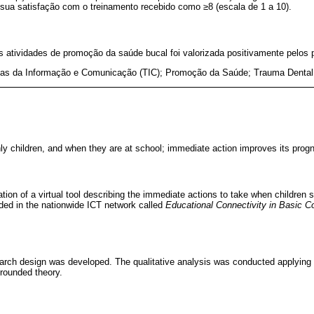
 sua satisfação com o treinamento recebido como ≥8 (escala de 1 a 10).
 atividades de promoção da saúde bucal foi valorizada positivamente pelos p
ias da Informação e Comunicação (TIC); Promoção da Saúde; Trauma Dental
ly children, and when they are at school; immediate action improves its progn
ion of a virtual tool describing the immediate actions to take when children s
uded in the nationwide ICT network called
Educational Connectivity in Basic C
arch design was developed. The qualitative analysis was conducted applying d
grounded theory.