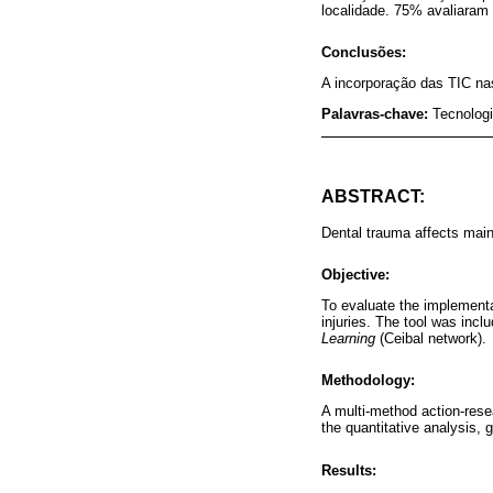
localidade. 75% avaliaram
Conclusões:
A incorporação das TIC nas
Palavras-chave:
Tecnolog
ABSTRACT:
Dental trauma affects main
Objective:
To evaluate the implementat
injuries. The tool was incl
Learning
(Ceibal network).
Methodology:
A multi-method action-rese
the quantitative analysis, 
Results: