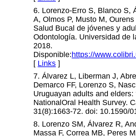
6. Lorenzo-Erro S, Blanco S, 
A, Olmos P, Musto M, Ourens
Salud Bucal de jóvenes y adu
Odontología. Universidad de 
2018.
Disponible:
https://www.colibr
[
Links
]
7. Álvarez L, Liberman J, Abr
Demarco FF, Lorenzo S, Nasci
Uruguayan adults and elders: 
NationalOral Health Survey. 
31(8):1663-72. doi: 10.1590/
8. Lorenzo SM, Álvarez R, And
Massa F, Correa MB, Peres MA