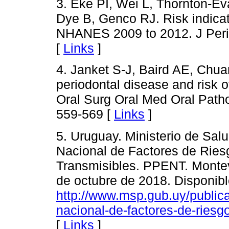
3. Eke PI, Wei L, Thornton-E
Dye B, Genco RJ. Risk indicato
NHANES 2009 to 2012. J Peri
[
Links
]
4. Janket S-J, Baird AE, Chua
periodontal disease and risk o
Oral Surg Oral Med Oral Patho
559-569 [
Links
]
5. Uruguay. Ministerio de Sa
Nacional de Factores de Rie
Transmisibles. PPENT. Montev
de octubre de 2018. Disponibl
http://www.msp.gub.uy/pub
nacional-de-factores-de-ries
[
Links
]