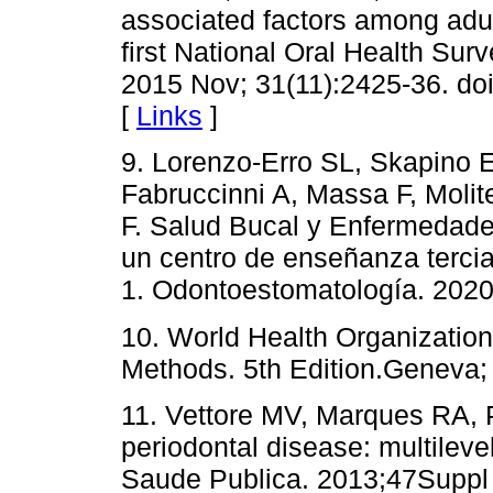
associated factors among adult
first National Oral Health Su
2015 Nov; 31(11):2425-36. d
[
Links
]
9. Lorenzo-Erro SL, Skapino E
Fabruccinni A, Massa F, Molit
F. Salud Bucal y Enfermedade
un centro de enseñanza terci
1. Odontoestomatología. 2020
10. World Health Organization
Methods. 5th Edition.Geneva;
11. Vettore MV, Marques RA, P
periodontal disease: multileve
Saude Publica. 2013;47Suppl