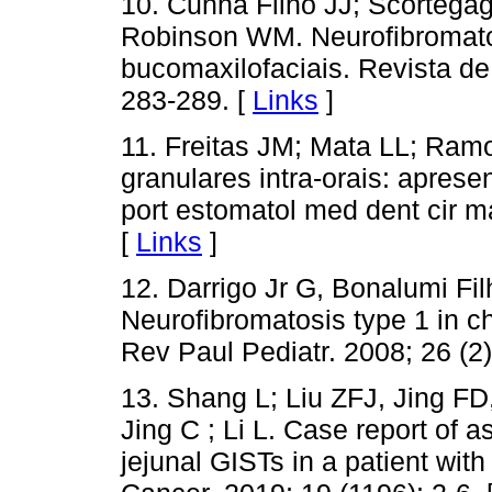
10. Cunha Filho JJ; Scorteg
Robinson WM. Neurofibromato
bucomaxilofaciais. Revista d
283-289. [
Links
]
11. Freitas JM; Mata LL; Ram
granulares intra-orais: aprese
port estomatol med dent cir ma
[
Links
]
12. Darrigo Jr G, Bonalumi Fil
Neurofibromatosis type 1 in ch
Rev Paul Pediatr. 2008; 26 (2)
13. Shang L; Liu ZFJ, Jing F
Jing C ; Li L. Case report of 
jejunal GISTs in a patient wi