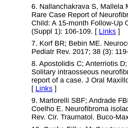
6. Nallanchakrava S, Mallela
Rare Case Report of Neurofibr
Child: A 15-month Follow-Up O
(Suppl 1): 106-109. [
Links
]
7. Korf BR; Bebin ME. Neuroc
Pediatr Rev. 2017; 38 (3): 119
8. Apostolidis C; Anterriotis 
Solitary intraosseous neurofibr
report of a case. J Oral Maxill
[
Links
]
9. Martorelli SBF; Andrade FB
Coelho E. Neurofibroma isola
Rev. Cir. Traumatol. Buco-Maxi