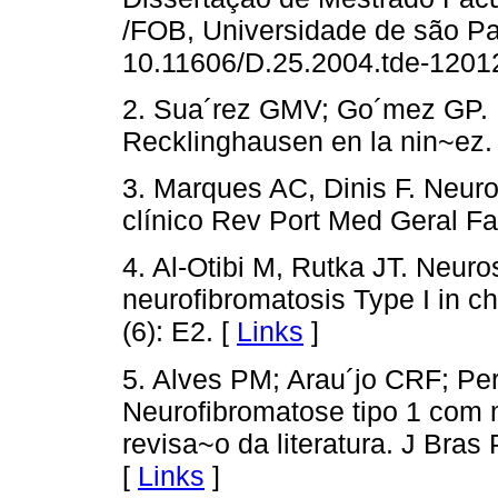
/FOB, Universidade de são P
10.11606/D.25.2004.tde-120
2. Sua´rez GMV; Go´mez GP. 
Recklinghausen en la nin~ez. 
3. Marques AC, Dinis F. Neuro
clínico Rev Port Med Geral F
4. Al-Otibi M, Rutka JT. Neuro
neurofibromatosis Type I in c
(6): E2. [
Links
]
5. Alves PM; Arau´jo CRF; Pe
Neurofibromatose tipo 1 com m
revisa~o da literatura. J Bras
[
Links
]