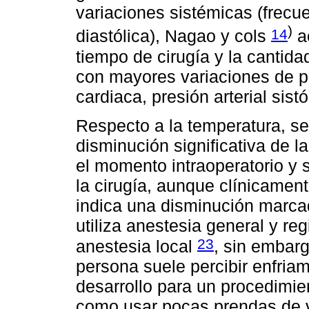
variaciones sistémicas (frecue
)
14
diastólica), Nagao y cols
ac
tiempo de cirugía y la cantid
con mayores variaciones de p
cardiaca, presión arterial sistó
Respecto a la temperatura, se
disminución significativa de 
el momento intraoperatorio y 
la cirugía, aunque clínicament
indica una disminución marca
utiliza anestesia general y re
23
anestesia local
, sin embar
persona suele percibir enfria
desarrollo para un procedimie
como usar pocas prendas de v