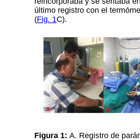
reincorporaba y se sentaba en 
último registro con el termóme
(
Fig. 1
C).
Figura 1:
A. Registro de parám