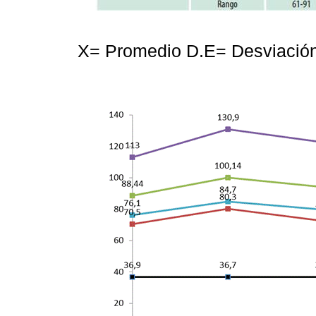
X= Promedio D.E= Desviación