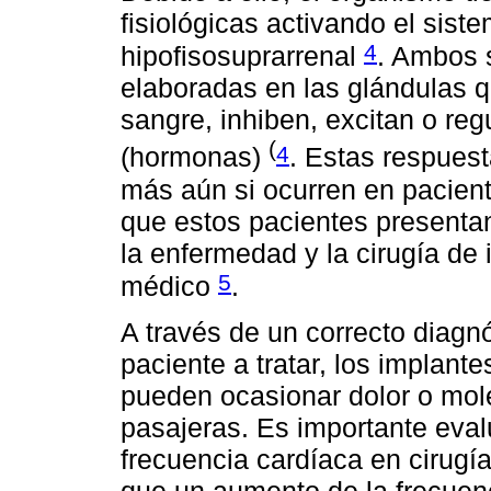
fisiológicas activando el sist
4
hipofisosuprarrenal
. Ambos 
elaboradas en las glándulas q
sangre, inhiben, excitan o reg
(
4
(hormonas)
. Estas respues
más aún si ocurren en pacie
que estos pacientes presentan
la enfermedad y la cirugía de
5
médico
.
A través de un correcto diagnó
paciente a tratar, los implant
pueden ocasionar dolor o mole
pasajeras. Es importante evalu
frecuencia cardíaca en cirugí