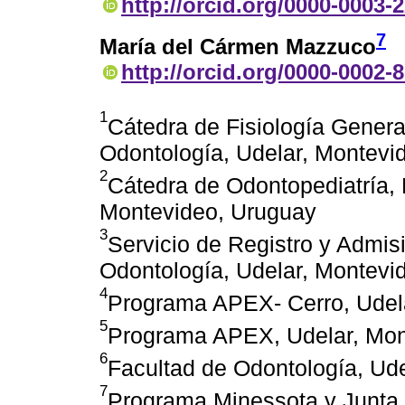
http://orcid.org/0000-0003-
7
María del Cármen Mazzuco
http://orcid.org/0000-0002-
1
Cátedra de Fisiología Genera
Odontología, Udelar, Montevi
2
Cátedra de Odontopediatría, 
Montevideo, Uruguay
3
Servicio de Registro y Admis
Odontología, Udelar, Montevi
4
Programa APEX- Cerro, Udel
5
Programa APEX, Udelar, Mon
6
Facultad de Odontología, Ud
7
Programa Minessota y Junta 