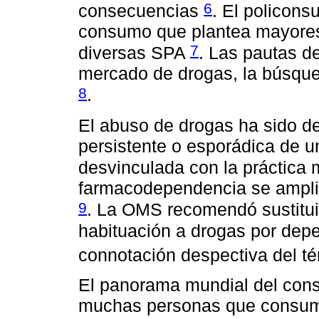
6
consecuencias
. El policon
consumo que plantea mayores
7
diversas SPA
. Las pautas d
mercado de drogas, la búsque
8
.
El abuso de drogas ha sido d
persistente o esporádica de 
desvinculada con la práctica 
farmacodependencia se ampli
9
. La OMS recomendó sustituir
habituación a drogas por depe
connotación despectiva del t
El panorama mundial del cons
muchas personas que consum