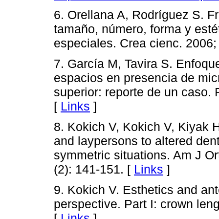
6. Orellana A, Rodríguez S. F
tamaño, número, forma y esté
especiales. Crea cienc. 2006; 
7. García M, Tavira S. Enfoque
espacios en presencia de micr
superior: reporte de un caso.
[
Links
]
8. Kokich V, Kokich V, Kiyak H
and laypersons to altered den
symmetric situations. Am J Or
(2): 141-151. [
Links
]
9. Kokich V. Esthetics and ante
perspective. Part I: crown len
[
Links
]