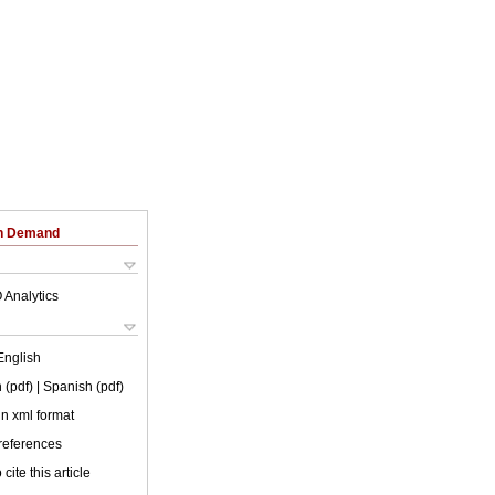
on Demand
 Analytics
English
 (pdf)
| Spanish (pdf)
 in xml format
 references
cite this article