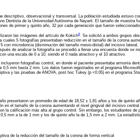
fue descriptivo, observacional y transversal. La población estudiada estuvo c
jano Dentista de la Universidad Autónoma de Nayarit. El tamaño de muestra 
ones de primer y quinto año, 32 por cada generación que fueron seleccionados
8
ilizaron las imágenes del artículo de Kokich
. Se solicitó a ambos grupos obs
 la cuales 5 fotografías presentaban reducción en el tamaño de la corona aumen
y 5 con microdoncia (disminución del tamaño mesio-distal) del incisivo lateral, 
spués de analizar la fotografía se procedió a llenar una encuesta donde se in
 con una escala de 0 a 10, siendo el 0 nada atractivo y el 10 atractivo.
incluyeron fotografías control, en donde el paciente presentaba armonía denta
de 0,5 mm hasta 2 mm. Los datos fueron registrados en el programa Microsoft
criptiva y las pruebas de ANOVA, post hoc Tukey (p <0.05) en el programa Sta
año presentaron un promedio de edad de 18,52 ± 1,81 años y los de quinto añ
ón en el tamaño de la corona aumentando el nivel gingival del incisivo central
on la calificación más alta al grupo control. Sin embargo, los estudiantes de
 0,5 mm a la de 1 mm y los de quinto año la de 1,5 mm a 2 mm. La estadísti
iptiva de la reducción del tamaño de la corona de forma vertical