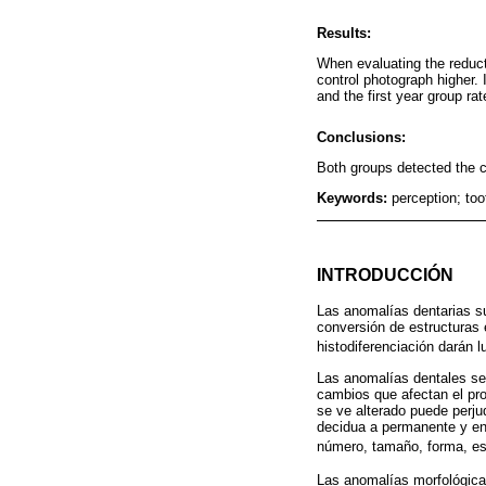
Results:
When evaluating the reducti
control photograph higher. I
and the first year group rate
Conclusions:
Both groups detected the 
Keywords:
perception; too
INTRODUCCIÓN
Las anomalías dentarias su
conversión de estructuras 
histodiferenciación darán 
Las anomalías dentales se
cambios que afectan el pro
se ve alterado puede perju
decidua a permanente y en 
número, tamaño, forma, est
Las anomalías morfológica