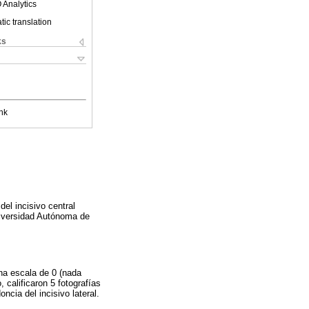
 Analytics
ic translation
ks
nk
del incisivo central
Universidad Autónoma de
una escala de 0 (nada
 calificaron 5 fotografías
ncia del incisivo lateral.