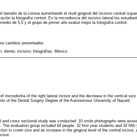
 el tamaño de la corona aumentando el nivel gingival del incisivo central izqu
ación la fotografía control. En la microdoncia del incisivo lateral los estudia
medio de 5,5 y el grupo de primer año evaluó mejor la fotografía control.
los cambios presentados.
; diente; incisivo; fotografías; México
f microdontia of the right lateral incisor and the decrease in the vertical size o
dents of the Dental Surgery Degree of the Autonomous University of Nayarit.
al and cross sectional study was conducted: 10 smile photographs were asses
ve). The evaluation group included 64 people: 32 first year students and 32 fift
tion in crown size and an increase in the gingival level of the central incisor,
cisor.