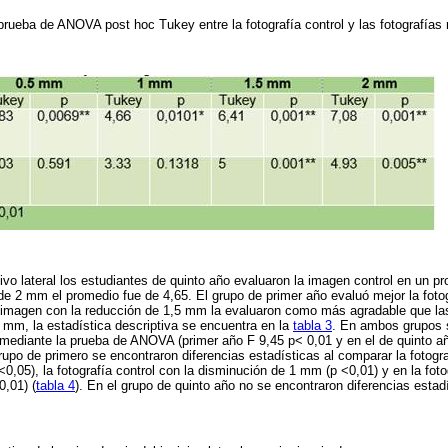
prueba de ANOVA post hoc Tukey entre la fotografía control y las fotografía
sivo lateral los estudiantes de quinto año evaluaron la imagen control en un 
e 2 mm el promedio fue de 4,65. El grupo de primer año evaluó mejor la fotog
a imagen con la reducción de 1,5 mm la evaluaron como más agradable que la
mm, la estadística descriptiva se encuentra en la
tabla 3
. En ambos grupos s
s mediante la prueba de ANOVA (primer año F 9,45 p< 0,01 y en el de quinto a
upo de primero se encontraron diferencias estadísticas al comparar la fotogra
,05), la fotografía control con la disminución de 1 mm (p <0,01) y en la fotog
,01) (
tabla 4
). En el grupo de quinto año no se encontraron diferencias estadí