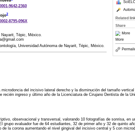
anueva
SciELO
-0001-9642-2360
Automat
2
Rojo
Related lin
-0002-8795-096X
Share
More
Nayarit, Tépic, México.
ela@gmail.com
More
ntología, Universidad Autónoma de Nayarit, Tépic, México.
Permali
 microdoncia del incisivo lateral derecho y la disminución del tamaño vertical 
de recién ingreso y último año de la Licenciatura de Cirujano Dentista de la 
iptivo, observacional y transversal, valorando 10 fotografías de sonrisa, en 
. El grupo evaluador fue de 64 estudiantes, 32 de primer año y 32 de quinto año,
de la corona aumentando el nivel gingival del incisivo central y 5 con microdo