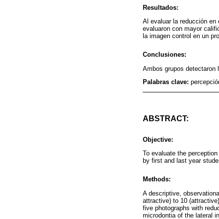
Resultados:
Al evaluar la reducción en
evaluaron con mayor calific
la imagen control en un pro
Conclusiones:
Ambos grupos detectaron 
Palabras clave:
percepción
ABSTRACT:
Objective:
To evaluate the perception o
by first and last year stu
Methods:
A descriptive, observation
attractive) to 10 (attracti
five photographs with reduc
microdontia of the lateral in