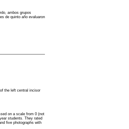
ierdo, ambos grupos
ntes de quinto año evaluaron
f the left central incisor
sed on a scale from 0 (not
h year students. They rated
 and five photographs with