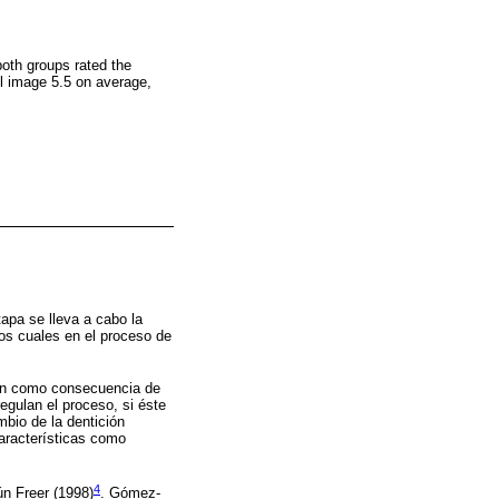
 both groups rated the
rol image 5.5 on average,
apa se lleva a cabo la
los cuales en el proceso de
dan como consecuencia de
egulan el proceso, si éste
bio de la dentición
aracterísticas como
4
n Freer (1998)
. Gómez-