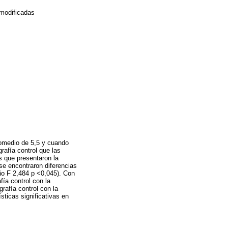
s modificadas
promedio de 5,5 y cuando
rafía control que las
s que presentaron la
e encontraron diferencias
ño F 2,484 p <0,045). Con
fía control con la
rafía control con la
sticas significativas en