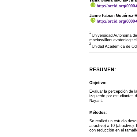
Tania Gisela Macías-Vill
http://orcid.org/0000
Jaime Fabian Gutiérrez-
http://orcid.org/0000
1
Universidad Autónoma de 
maciasvillanuevataniagis
2
Unidad Académica de Odo
RESUMEN:
Objetivo:
Evaluar la percepción de la
izquierdo por estudiantes 
Nayarit.
Métodos:
Se realizó un estudio descr
atractivo) a 10 (atractivo)
con reducción en el tamaño 