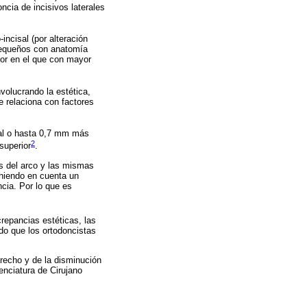
ncia de incisivos laterales
incisal (por alteración
 pequeños con anatomía
ior en el que con mayor
volucrando la estética,
e relaciona con factores
ual o hasta 0,7 mm más
2
 superior
.
s del arco y las mismas
eniendo en cuenta un
ncia. Por lo que es
crepancias estéticas, las
ndo que los ortodoncistas
derecho y de la disminución
cenciatura de Cirujano