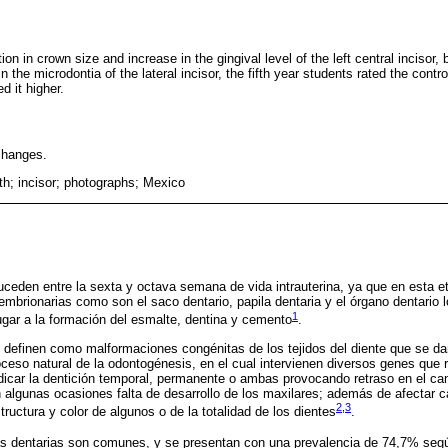
on in crown size and increase in the gingival level of the left central incisor,
n the microdontia of the lateral incisor, the fifth year students rated the cont
d it higher.
changes.
th; incisor; photographs; Mexico
ceden entre la sexta y octava semana de vida intrauterina, ya que en esta et
embrionarias como son el saco dentario, papila dentaria y el órgano dentario 
1
lugar a la formación del esmalte, dentina y cemento
.
 definen como malformaciones congénitas de los tejidos del diente que se 
ceso natural de la odontogénesis, en el cual intervienen diversos genes que r
dicar la dentición temporal, permanente o ambas provocando retraso en el cam
algunas ocasiones falta de desarrollo de los maxilares; además de afectar c
2
,
3
ructura y color de algunos o de la totalidad de los dientes
.
s dentarias son comunes, y se presentan con una prevalencia de 74,7% segú