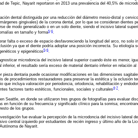
dad de Tepic, Nayarit reportaron en 2013 una prevalencia del 40,5% de microdo
ción dental distinguida por una reducción del diámetro mesio-distal y cervico-
s márgenes gingivales) de la corona dental, por lo que se consideran dientes
se de modo generalizado o en un solo diente, siendo el incisivo lateral super
5
-
6
omalías en tamaño y forma
.
ar falta o exceso de espacio desfavoreciendo la longitud del arco, no solo in
lusión ya que el diente podría adoptar una posición incorrecta. Su etiología s
5
-
6
 genéticos y epigenéticos
.
gnosticar microdoncia del incisivo lateral superior cuando éste es menor, ig
l inferior, el resultado sería exceso de material dentario inferior en relación al
r pieza dentaria puede ocasionar modificaciones en las dimensiones sagitale
és de procedimientos restauradores para preservar la estética y la oclusión t
rio que incluya valoración por periodoncia, ortodoncia, rehabilitación y endodo
4
-
7
ntes factores tanto estéticos, funcionales, sociales y culturales
.
en Seattle, en donde se utilizaron tres grupos de fotografías para evaluar dis
s en función de su frecuencia y significado clínico para la sonrisa; encontra
resto de los grupos.
investigación fue evaluar la percepción de la microdoncia del incisivo lateral 
isivo central izquierdo por estudiantes de recién ingreso y último año de la Li
 Autónoma de Nayarit.