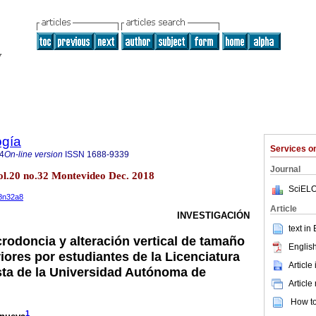
ogía
Services 
4
On-line version
ISSN
1688-9339
Journal
l.20 no.32 Montevideo Dec. 2018
SciELO
18n32a8
Article
INVESTIGACIÓN
text in
rodoncia y alteración vertical de tamaño
English
iores por estudiantes de la Licenciatura
Article
sta de la Universidad Autónoma de
Article
How to 
1