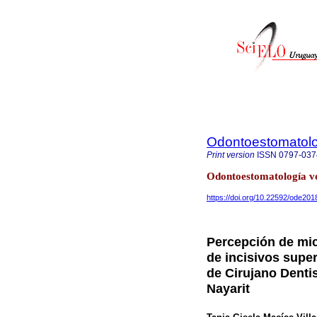
Odontoestomatol
Print version
ISSN
0797-037
Odontoestomatología vo
https://doi.org/10.22592/ode20
Percepción de mic
de incisivos super
de Cirujano Denti
Nayarit