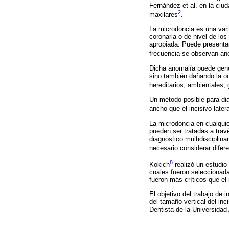
Fernández et al. en la ciu
2
maxilares
.
La microdoncia es una varia
coronaria o de nivel de lo
apropiada. Puede presentar
frecuencia se observan an
Dicha anomalía puede gener
sino también dañando la oc
hereditarios, ambientales,
Un método posible para dia
ancho que el incisivo latera
La microdoncia en cualquie
pueden ser tratadas a trav
diagnóstico multidisciplina
necesario considerar difere
8
Kokich
realizó un estudio 
cuales fueron seleccionada
fueron más críticos que el 
El objetivo del trabajo de 
del tamaño vertical del inc
Dentista de la Universidad