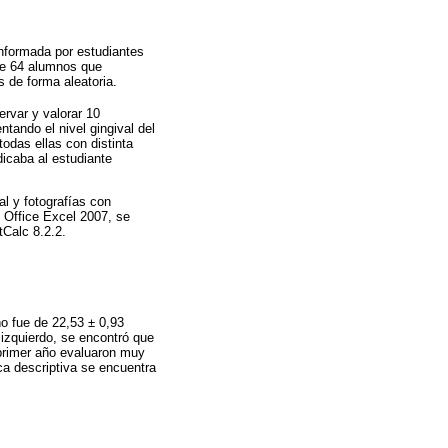
onformada por estudiantes
fue 64 alumnos que
 de forma aleatoria.
ervar y valorar 10
tando el nivel gingival del
todas ellas con distinta
dicaba al estudiante
l y fotografías con
 Office Excel 2007, se
tCalc 8.2.2.
o fue de 22,53 ± 0,93
 izquierdo, se encontró que
 primer año evaluaron muy
ca descriptiva se encuentra