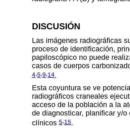
DISCUSIÓN
Las imágenes radiográficas su
proceso de identificación, pri
papiloscópico no puede realiz
casos de cuerpos carbonizado
,
,
,
4
5
9
14
.
Esta coyuntura se ve potenc
radiográficos craneales ejecu
acceso de la población a la at
de diagnosticar, planificar y/o
,
5
15
clínicos
.