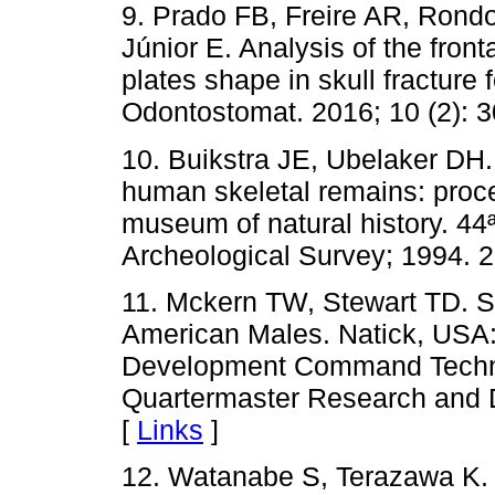
9. Prado FB, Freire AR, Rond
Júnior E. Analysis of the fron
plates shape in skull fracture f
Odontostomat. 2016; 10 (2): 3
10. Buikstra JE, Ubelaker DH. 
human skeletal remains: proce
museum of natural history. 44ª
Archeological Survey; 1994. 2
11. Mckern TW, Stewart TD. S
American Males. Natick, USA
Development Command Techni
Quartermaster Research and
[
Links
]
12. Watanabe S, Terazawa K. 