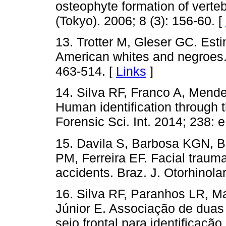
osteophyte formation of verte
(Tokyo). 2006; 8 (3): 156-60. [
13. Trotter M, Gleser GC. Esti
American whites and negroes. 
463-514. [
Links
]
14. Silva RF, Franco A, Mend
Human identification through t
Forensic Sci. Int. 2014; 238: e
15. Davila S, Barbosa KGN, B
PM, Ferreira EF. Facial trauma
accidents. Braz. J. Otorhinola
16. Silva RF, Paranhos LR, 
Júnior E. Associação de duas 
seio frontal para identificaç