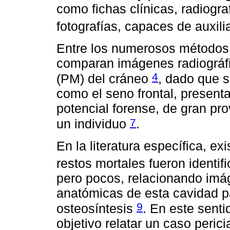
como fichas clínicas, radiogr
fotografías, capaces de auxili
Entre los numerosos métodos 
comparan imágenes radiográf
4
(PM) del cráneo
, dado que s
como el seno frontal, presenta
potencial forense, de gran pr
7
un individuo
.
En la literatura específica, ex
restos mortales fueron identif
pero pocos, relacionando imág
anatómicas de esta cavidad pa
9
osteosíntesis
. En este senti
objetivo relatar un caso peric