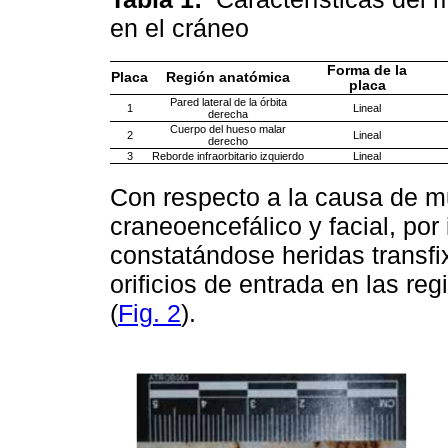
en el cráneo
Forma de la
Placa
Región anatómica
placa
Pared lateral de la órbita
1
Lineal
derecha
Cuerpo del hueso malar
2
Lineal
derecho
3
Reborde infraorbitario izquierdo
Lineal
Con respecto a la causa de m
craneoencefálico y facial, po
constatándose heridas transfi
orificios de entrada en las re
(
Fig. 2
).