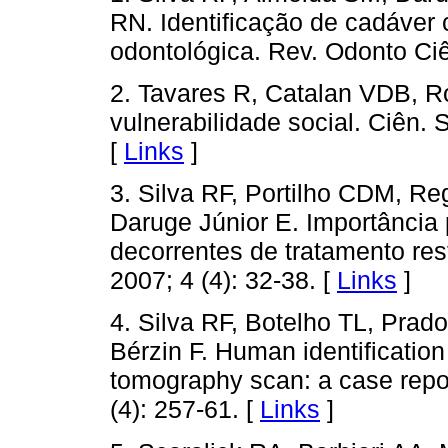
RN. Identificação de cadáver
odontológica. Rev. Odonto Ciê
2. Tavares R, Catalan VDB, 
vulnerabilidade social. Ciên. 
[
Links
]
3. Silva RF, Portilho CDM, Re
Daruge Júnior E. Importância p
decorrentes de tratamento res
2007; 4 (4): 32-38. [
Links
]
4. Silva RF, Botelho TL, Prad
Bérzin F. Human identificatio
tomography scan: a case repor
(4): 257-61. [
Links
]