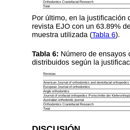
Orthodontics Craniofacial Research
Total
Por último, en la justificació
revista EJO con un 63.89% de 
muestra utilizada (
Tabla 6
).
Tabla 6:
Número de ensayos cl
distribuidos según la justific
Revistas
American Journal of orthodontics and dentofacial orthopedics
European Journal of orthodontics
Angle orthodontics
Journal of orofacial orthopedics /Fortschritte der Kieferorthop
Australian orthodontic journal
Orthodontics Craniofacial Research
Total
DISCUSIÓN