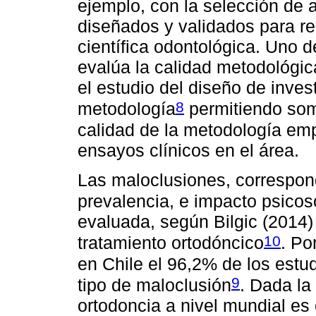
ejemplo, con la selección de a
diseñados y validados para rea
científica odontológica. Uno d
evalúa la calidad metodológic
el estudio del diseño de inve
8
metodología
permitiendo some
calidad de la metodología em
ensayos clínicos en el área.
Las maloclusiones, correspond
prevalencia, e impacto psicos
evaluada, según Bilgic (2014)
10
tratamiento ortodóncico
. Po
en Chile el 96,2% de los est
9
tipo de maloclusión
. Dada la
ortodoncia a nivel mundial es