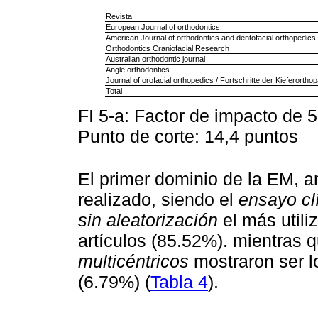
Revista
European Journal of orthodontics
American Journal of orthodontics and dentofacial orthopedics
Orthodontics Craniofacial Research
Australian orthodontic journal
Angle orthodontics
Journal of orofacial orthopedics / Fortschritte der Kieferorthop
Total
FI 5-a: Factor de impacto de 
Punto de corte: 14,4 puntos
El primer dominio de la EM, an
realizado, siendo el
ensayo cl
sin aleatorización
el más utili
artículos (85.52%). mientras 
multicéntricos
mostraron ser l
(6.79%) (
Tabla 4
).