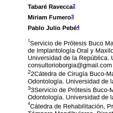
2
Tabaré Ravecca
3
Miriam Fumero
4
Pablo Julio Pebé
1
Servicio de Prótesis Buco Ma
de Implantología Oral y Maxilo
Universidad de la República. 
consultorioborgia@gmail.com
2
2Cátedra de Cirugía Buco-Max
Odontología. Universidad de 
3
3Servicio de Prótesis Buco-M
Odontología. Universidad de 
4
Cátedra de Rehabilitación, P