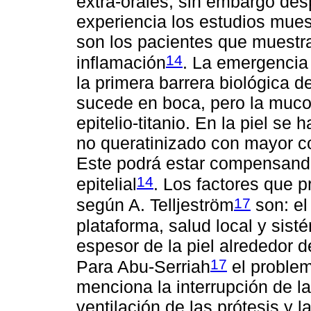
extra-orales, sin embargo de
experiencia los estudios mue
son los pacientes que muestr
14
inflamación
. La emergencia 
la primera barrera biológica 
sucede en boca, pero la muc
epitelio-titanio. En la piel se
no queratinizado con mayor co
Este podrá estar compensand
14
epitelial
. Los factores que p
17
según A. Telljeström
son: el
plataforma, salud local y sist
espesor de la piel alrededor d
17
Para Abu-Serriah
el problem
menciona la interrupción de la 
ventilación de las prótesis y l