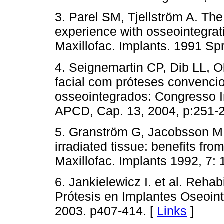
3. Parel SM, Tjellström A. Th
experience with osseointegrati
Maxillofac. Implants. 1991 Spr
4. Seignemartin CP, Dib LL, Ol
facial com próteses convenci
osseointegrados: Congresso I
APCD, Cap. 13, 2004, p:251-
5. Granström G, Jacobsson M, 
irradiated tissue: benefits from
Maxillofac. Implants 1992, 7: 
6. Jankielewicz I. et al. Reha
Prótesis en Implantes Oseoin
2003. p407-414. [
Links
]