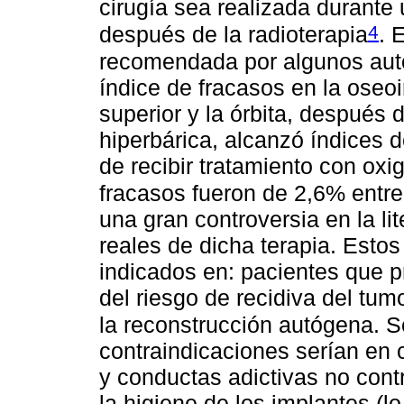
cirugía sea realizada durante
4
después de la radioterapia
. 
recomendada por algunos aut
índice de fracasos en la oseo
superior y la órbita, después 
hiperbárica, alcanzó índices
de recibir tratamiento con oxi
fracasos fueron de 2,6% entr
una gran controversia en la li
reales de dicha terapia. Esto
indicados en: pacientes que p
del riesgo de recidiva del tum
la reconstrucción autógena. S
contraindicaciones serían en 
y conductas adictivas no con
la higiene de los implantes (l