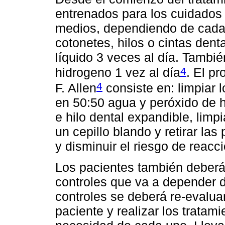
entrenados para los cuidados d
medios, dependiendo de cada 
cotonetes, hilos o cintas denta
líquido 3 veces al día. Tambi
4
hidrogeno 1 vez al día
. El p
4
F. Allen
consiste en: limpiar 
en 50:50 agua y peróxido de h
e hilo dental expandible, limp
un cepillo blando y retirar las 
y disminuir el riesgo de reacci
Los pacientes también deberá
controles que va a depender d
controles se deberá re-evalua
paciente y realizar los tratam