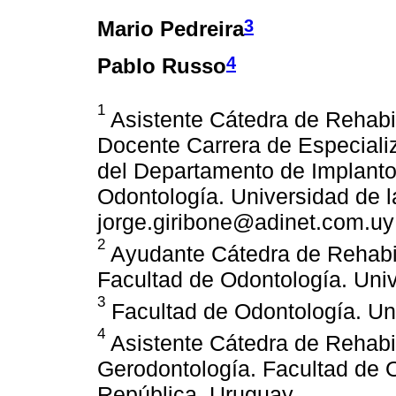
3
Mario Pedreira
4
Pablo Russo
1
Asistente Cátedra de Rehabil
Docente Carrera de Especializ
del Departamento de Implantol
Odontología. Universidad de l
jorge.giribone@adinet.com.uy
2
Ayudante Cátedra de Rehabil
Facultad de Odontología. Univ
3
Facultad de Odontología. Uni
4
Asistente Cátedra de Rehabil
Gerodontología. Facultad de O
República, Uruguay.