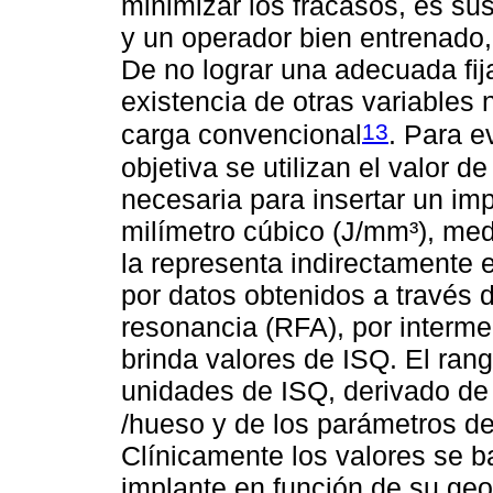
minimizar los fracasos, es sus
y un operador bien entrenado,
De no lograr una adecuada fij
existencia de otras variables 
13
carga convencional
. Para e
objetiva se utilizan el valor d
necesaria para insertar un im
milímetro cúbico (J/mm³), me
la representa indirectamente
por datos obtenidos a través d
resonancia (RFA), por interme
brinda valores de ISQ. El ran
unidades de ISQ, derivado de l
/hueso y de los parámetros de
Clínicamente los valores se ba
implante en función de su geo