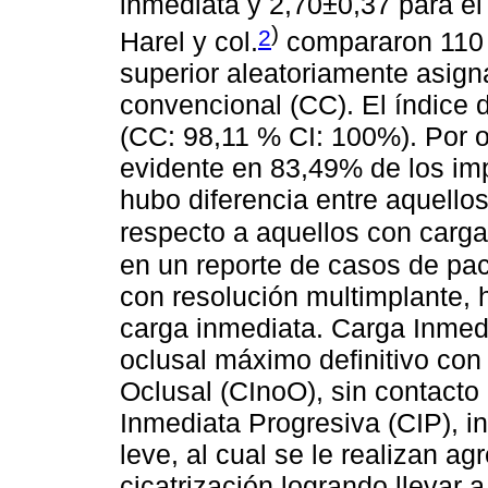
inmediata y 2,70±0,37 para e
)
2
Harel y col.
compararon 110 
superior aleatoriamente asign
convencional (CC). El índice 
(CC: 98,11 % CI: 100%). Por o
evidente en 83,49% de los imp
hubo diferencia entre aquello
respecto a aquellos con carga
en un reporte de casos de pac
con resolución multimplante, 
carga inmediata. Carga Inmedi
oclusal máximo definitivo con
Oclusal (CInoO), sin contacto
Inmediata Progresiva (CIP), i
leve, al cual se le realizan a
cicatrización logrando llevar a