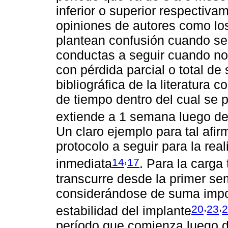
inferior o superior respectivam
opiniones de autores como lo
plantean confusión cuando se t
conductas a seguir cuando nos
con pérdida parcial o total de 
bibliográfica de la literatura 
de tiempo dentro del cual se 
extiende a 1 semana luego de 
Un claro ejemplo para tal afir
protocolo a seguir para la real
,
14
17
inmediata
. Para la carga
transcurre desde la primer se
considerándose de suma impor
,
,
20
23
2
estabilidad del implante
período que comienza luego d