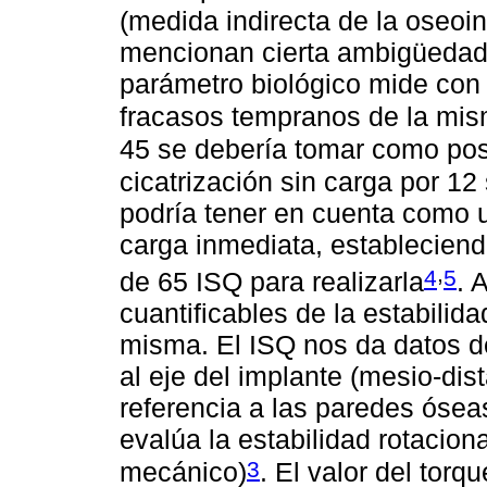
(medida indirecta de la oseoin
mencionan cierta ambigüedad 
parámetro biológico mide con e
fracasos tempranos de la mi
45 se debería tomar como pos
cicatrización sin carga por 1
podría tener en cuenta como u
carga inmediata, estableciend
,
4
5
de 65 ISQ para realizarla
. 
cuantificables de la estabilid
misma. El ISQ nos da datos de
al eje del implante (mesio-dist
referencia a las paredes óseas
evalúa la estabilidad rotacio
3
mecánico)
. El valor del torq