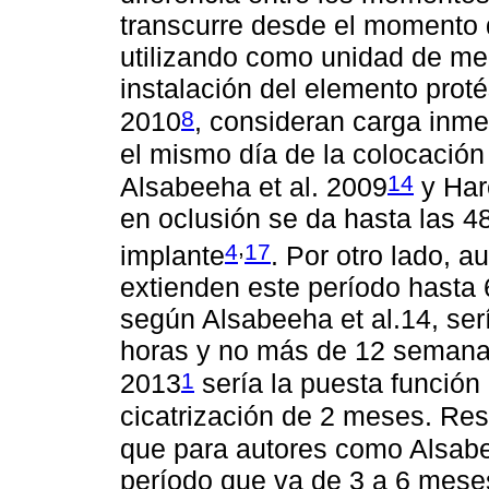
transcurre desde el momento d
utilizando como unidad de me
instalación del elemento proté
8
2010
, consideran carga inme
el mismo día de la colocación
14
Alsabeeha et al. 2009
y Hare
en oclusión se da hasta las 48
,
4
17
implante
. Por otro lado, a
extienden este período hasta
según Alsabeeha et al.14, ser
horas y no más de 12 semanas
1
2013
sería la puesta función 
cicatrización de 2 meses. Res
que para autores como Alsabe
período que va de 3 a 6 meses