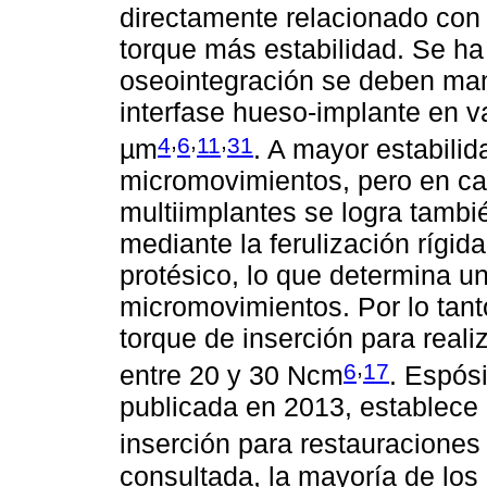
directamente relacionado con 
torque más estabilidad. Se ha 
oseointegración se deben man
interfase hueso-implante en 
,
,
,
4
6
11
31
µm
. A mayor estabilid
micromovimientos, pero en ca
multiimplantes se logra tambi
mediante la ferulización rígi
protésico, lo que determina u
micromovimientos. Por lo tant
torque de inserción para real
,
6
17
entre 20 y 30 Ncm
. Espósi
publicada en 2013, establec
inserción para restauraciones 
consultada, la mayoría de los