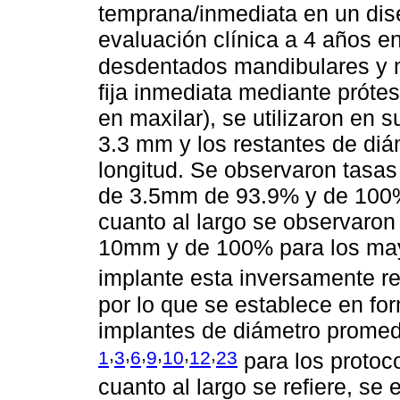
temprana/inmediata en un dise
evaluación clínica a 4 años 
desdentados mandibulares y 
fija inmediata mediante próte
en maxilar), se utilizaron en
3.3 mm y los restantes de d
longitud. Se observaron tasas
de 3.5mm de 93.9% y de 100
cuanto al largo se observaro
10mm y de 100% para los may
implante esta inversamente r
por lo que se establece en for
implantes de diámetro promedio
,
,
,
,
,
,
1
3
6
9
10
12
23
para los protoc
cuanto al largo se refiere, s