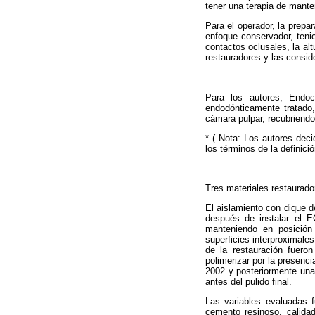
tener una terapia de mante
Para el operador, la prepar
enfoque conservador, tenie
contactos oclusales, la alt
restauradores y las consid
Para los autores, Endo
endodónticamente tratado,
cámara pulpar, recubriendo 
* ( Nota: Los autores deci
los términos de la definici
Tres materiales restaurado
El aislamiento con dique d
después de instalar el E
manteniendo en posición l
superficies interproximale
de la restauración fueron
polimerizar por la presenc
2002 y posteriormente una 
antes del pulido final.
Las variables evaluadas fu
cemento resinoso, calidad