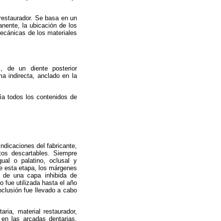
o restaurador. Se basa en un
anente, la ubicación de los
omecánicas de los materiales
l, de un diente posterior
a indirecta, anclado en la
ría todos los contenidos de
ndicaciones del fabricante,
tos descartables. Siempre
gual o palatino, oclusal y
de esta etapa, los márgenes
ón de una capa inhibida de
 fue utilizada hasta el año
oclusión fue llevado a cabo
aria, material restaurador,
 en las arcadas dentarias,