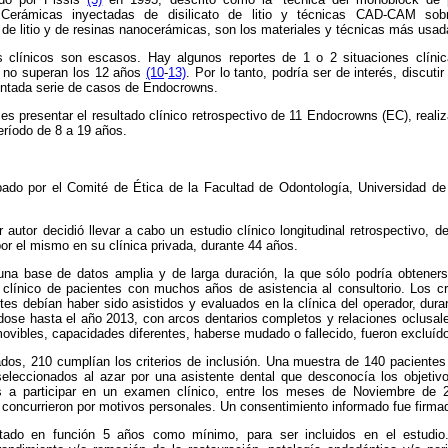
Cerámicas inyectadas de disilicato de litio y técnicas CAD-CAM sob
to de litio y de resinas nanocerámicas, son los materiales y técnicas más usa
s clínicos son escasos. Hay algunos reportes de 1 o 2 situaciones clín
e no superan los 12 años
(10
-
13)
. Por lo tanto, podría ser de interés, discutir
ntada serie de casos de Endocrowns.
 es presentar el resultado clínico retrospectivo de 11 Endocrowns (EC), reali
eríodo de 8 a 19 años.
bado por el Comité de Ética de la Facultad de Odontología, Universidad de
r autor decidió llevar a cabo un estudio clínico longitudinal retrospectivo, d
por el mismo en su clínica privada, durante 44 años.
 una base de datos amplia y de larga duración, la que sólo podría obtenerse
clínico de pacientes con muchos años de asistencia al consultorio. Los cri
ntes debían haber sido asistidos y evaluados en la clínica del operador, du
dose hasta el año 2013, con arcos dentarios completos y relaciones oclusal
vibles, capacidades diferentes, haberse mudado o fallecido, fueron excluíd
ados, 210 cumplían los criterios de inclusión. Una muestra de 140 paciente
seleccionados al azar por una asistente dental que desconocía los objetiv
os a participar en un examen clínico, entre los meses de Noviembre de 
o concurrieron por motivos personales. Un consentimiento informado fue firma
ado en función 5 años como mínimo, para ser incluidos en el estudio. 