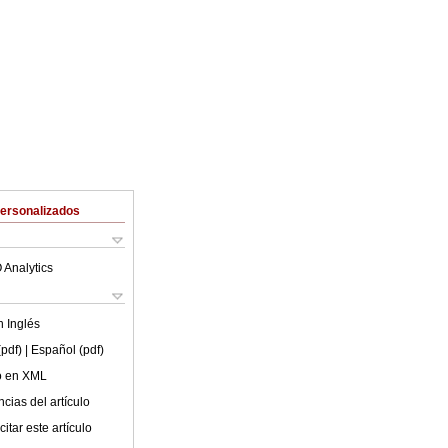
Personalizados
 Analytics
en
Inglés
(pdf)
| Español (pdf)
lo en XML
cias del artículo
itar este artículo