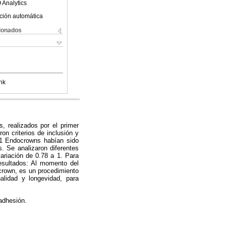
 Analytics
ción automática
cionados
nk
s, realizados por el primer
on criterios de inclusión y
 11 Endocrowns habían sido
s. Se analizaron diferentes
variación de 0.78 a 1. Para
esultados
:
Al momento del
rown, es un procedimiento
nalidad y longevidad, para
 adhesión.