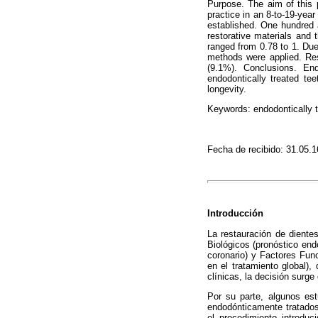
Purpose
. The aim of this 
practice in an 8-to-19-year
established. One hundred 
restorative materials and 
ranged from 0.78 to 1. Due 
methods were applied.
Re
(9.1%).
Conclusions
. End
endodontically treated te
longevity.
Keywords
:
endodontically 
Fecha de recibido: 31.05.
Introducción
La restauración de diente
Biológicos (pronóstico endo
coronario) y Factores Func
en el tratamiento global),
clínicas, la decisión surge 
Por su parte, algunos estu
endodónticamente tratados
el procedimiento introduc