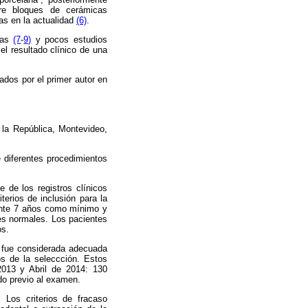
re bloques de cerámicas
das en la actualidad
(6)
.
icas
(7
-
9)
y pocos estudios
 el resultado clínico de una
zados por el primer autor en
 la República, Montevideo,
e diferentes procedimientos
 de los registros clínicos
terios de inclusión para la
rante 7 años como mínimo y
es normales. Los pacientes
os.
s fue considerada adecuada
os de la seleccción. Estos
2013 y Abril de 2014: 130
do previo al examen.
Los criterios de fracaso