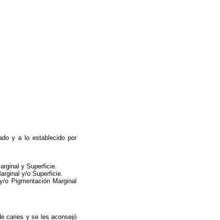
ado y a lo establecido por
rginal y Superficie.
rginal y/o Superficie.
 y/o Pigmentación Marginal
de caries y se les aconsejó