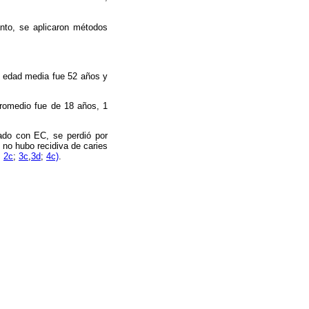
anto, se aplicaron métodos
a edad media fue 52 años y
 promedio fue de 18 años, 1
ado con EC, se perdió por
no hubo recidiva de caries
;
2c
;
3c
,
3d
;
4c)
.