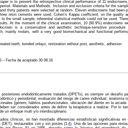
paper is to present the retrospective clinical performance of 11 endocrowns,
 period.
Materials and Methods
. Inclusion and exclusion criteria for the samp
and thirty patients were selected at random. Eleven endocrowns had been pl
three resin cements were used. Cohen’s Kappa coefficient, on the quality an
to the small sample, inferential statistical methods could not be used. Theref
sults
. At the moment of the clinical examination, 10 (90.9%) endocrowns wer
ocrown is a conservative and aesthetic technique-sensitive procedure 
eth, mainly molars, with a very good biomechanical and functional perfor
treated teeth, bonded onlays, restoration without post, aesthetic, adhesion.
16 – Fecha de aceptado 30.08.16
s posteriores endodónticamente tratados (DPETs), es siempre un desafío pa
dóntico y periodontal, evaluación del riesgo de caries individual, anatomía r
ionales (género, hábitos parafuncionales, ubicación del diente en la arcada 
 deben ser considerados antes de definir la terapéutica a realizar. Por lo ta
de un enfoque multi y/o interdisciplinario.
dios clínicos, no han mostrado diferencias estadísticas significativas en 
 (DET), restaurados con y sin postes
(1-
4)
. Una de las opciones para resta
ido por Pissis
(5)
en 1995, descrito como la “técnica del monoblock de p