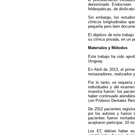
denominado Endocrown. 
feldespáticas, de disilica
Sin embargo, los estudio
clínicos longitudinales qu
pequeña pero bien docume
El objetivo de este trabajo
su clínica privada, en un p
Materiales y Métodos
Este trabajo ha sido apro
Uruguay.
En Abril de 2013, el prime
restauradores, realizados 
Por lo tanto, se requería
individuales y del examen 
muestra fueron: los pacie
haber continuado atendién
con Prótesis Dentales Remo
De 2552 pacientes registr
por los autores y fueron 
pacientes fueron invitad
aceptaron participar; 10 n
Los EC debían haber est