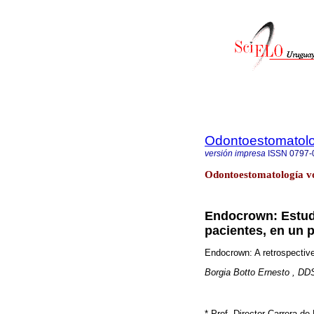
Odontoestomatol
versión impresa
ISSN
0797-
Odontoestomatología vo
Endocrown:
Estudi
pacientes, en un 
Endocrown: A retrospective 
Borgia Botto Ernesto , DD
* Prof. Director Carrera d