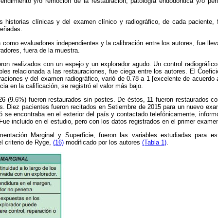
rendimiento y/o remoción de la restauración, patología endodóntica y/o peri
 historias clínicas y del examen clínico y radiográfico
,
de cada paciente, 
señadas.
n como evaluadores independientes y la calibración entre los autores, fue ll
adores, fuera de la muestra.
ron realizados con un espejo y un explorador agudo. Un control radiográfi
bles relacionada a las restauraciones, fue ciega entre los autores. El Coef
uraciones y del examen radiográfico, varió de 0.78 a 1 [excelente de acuerdo 
a en la calificación, se registró el valor más bajo.
 (9.6%) fueron restaurados sin postes. De éstos, 11 fueron restaurados co
es. Diez pacientes fueron recitados en Setiembre de 2015 para un nuevo exa
ió se encontraba en el exterior del país y contactado telefónicamente, infor
Fue incluido en el estudio, pero con los datos registrados en el primer exame
entación Marginal y Superficie, fueron las variables estudiadas para es
l criterio de Ryge,
(16)
modificado por los autores
(Tabla 1)
.