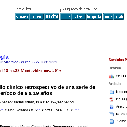
ogía
Servicios 
0374
versión On-line
ISSN
1688-9339
Revista
l.18 no.28 Montevideo nov. 2016
SciELO
Articulo
o clínico retrospectivo de una serie de
texto 
período de 8 a 19 años
Inglés 
patient series study, in a 8 to 19-year period
Articu
S
*,
Barón Rosario DDS
**,
Borgia José L. DDS
***
Referen
Como c
e Especialización en Odontología Restauradora Integral,