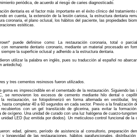
nimiento periódica, de acuerdo al riesgo de caries diagnosticado.
ación dentaria es el factor más importante en el éxito clínico del tratamient
ndo en cuenta, la extensión de la lesión cariosa, la estructura dentaria rem
ura coronaria, el plano oclusal, los hábitos del paciente, las propiedades bi
eraciones estéticas.
crown* puede definirse como:
La restauración coronaria, total o parcia
 con remanente dentario coronario, mediante un material procesado en form
siempre la superficie oclusal y adherido a la estructura dentaria.
dieron utilizar la palabra en inglés, pues su traducción al español no abarca
ón antedicha).
res y tres cementos resinosos fueron utilizados.
e goma es imprescindible en el cementado de la restauración. Siguiendo las i
C, se removieron los excesos de cemento mediante hilo dental o cepilli
a restauración, se fotopolimerizó en forma alternada en vestibular, lin
s, hasta completar 40 a 60 segundos en cada sector. Previo a la finalización 
 recubiertos con un gel translúcido de glicerina, para evitar la formaci
ia de oxígeno. Una unidad de curado con una luz halógena de cuarzo-tungsteno
unidad LED (luz emitida por diodos). Un meticuloso control funcional de la 
eron: edad, género, período de asistencia al consultorio, preparación dent
 y longevidad de las restauraciones, hábitos parafuncionales, distribución