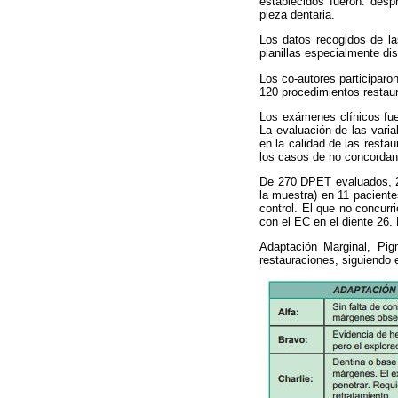
establecidos fueron: desp
pieza dentaria.
Los datos recogidos de las
planillas especialmente di
Los co-autores participaro
120 procedimientos restaur
Los exámenes clínicos fue
La evaluación de las varia
en la calidad de las resta
los casos de no concordanci
De 270 DPET evaluados, 26
la muestra) en 11 pacient
control. El que no concurr
con el EC en el diente 26. 
Adaptación Marginal, Pigm
restauraciones, siguiendo e