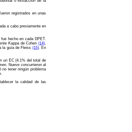
odontal o extracción de la
fueron registrados en unas
evada a cabo previamente en
co fue hecho en cada DPET.
iciente Kappa de Cohen
(14)
,
a la guía de Fleiss
(15)
. En
n un EC (4.1% del total de
men. Nueve concurrieron al
mó no tener ningún problema
n.
tablecer la calidad de las