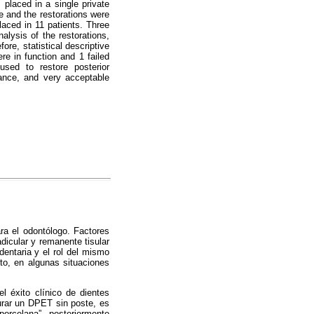
 placed in a single private
le and the restorations were
aced in 11 patients. Three
alysis of the restorations,
ore, statistical descriptive
e in function and 1 failed
used to restore posterior
mance, and very acceptable
ra el odontólogo. Factores
adicular y remanente tisular
dentaria y el rol del mismo
nto, en algunas situaciones
el éxito clínico de dientes
urar un DPET sin poste, es
orcelana”, posteriormente