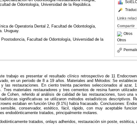
SciELO
ultad de Odontología, Universidad de la República.
Traduc
Links rela
Compartir
línica de Operatoria Dental 2, Facultad de Odontología,
a. Uruguay.
Otros
de Prostodoncia, Facultad de Odontología, Universidad de la
Otros
Permali
ste trabajo es presentar el resultado clínico retrospectivo de 11 Endocrown
rivado, en un período de 8 a 19 años.
Materiales and Métodos
:
Se establecier
 y las restauraciones. En ciento treinta pacientes seleccionados al azar,
. Tres materiales restauradores y tres cementos de resina fueron utilizado
 de Cohen, referido al análisis de calidad de las restauraciones, tuvo una 
stadísticas significativas se utilizaron métodos estadísticos descriptivos.
R
rowns estaban en función Uno (9.1%) había fracasado.
Conclusiones
:
Endoc
sensible, conservador, estético, fácil, rápido, con muy aceptable funcio
iores endodónticamente tratados, principalmente molares.
dodónticamente tratados, onlays adheridos, restauración sin poste, estética,