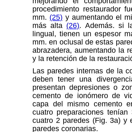
mejorando el comportamie
procedimiento restaurador f
mm.
(25)
y aumentando el mism
más alta
(26)
. Además. si l
lingual, tienen un espesor 
mm. en oclusal de estas pare
abrazadera, aumentando la res
y la retención de la restauraci
Las paredes internas de la c
deben tener una divergenc
presentan depresiones o zon
cemento de ionómero de vidr
capa del mismo cemento en
cuatro preparaciones tenían 
cuatro 2 paredes (Fig. 3a) y
paredes coronarias.