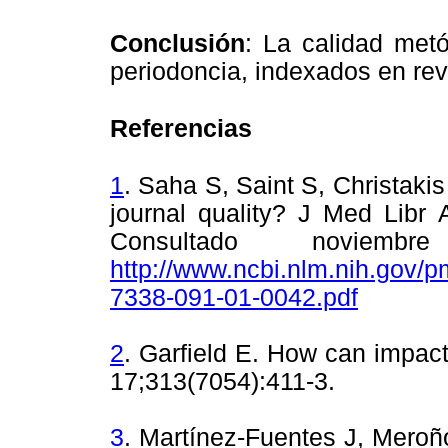
Conclusión
: La calidad met
periodoncia, indexados en revi
Referencias
1
. Saha S, Saint S, Christakis
journal quality? J Med Li
br 
Consultado noviemb
http://www.ncbi.nlm.nih.gov/
7338-091-01-0042.pdf
2
. Garfield E. How can impa
17;313(7054):411-3.
3
. Martínez-Fuentes J, Meroño