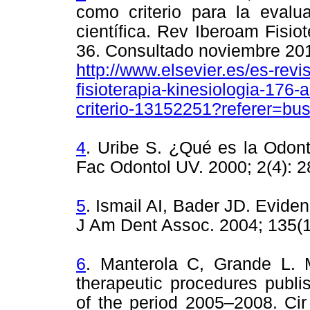
como criterio para la evalu
cientíﬁca. Rev Iberoam Fisiot
36. Consultado noviembre 201
http://www.elsevier.es/es-revi
fisioterapia-kinesiologia-176-
criterio-13152251?referer=bu
4
. Uribe S. ¿Qué es la Odon
Fac Odontol UV. 2000; 2(4): 
5
. Ismail AI, Bader JD. Eviden
J Am Dent Assoc. 2004; 135(1
6
. Manterola C, Grande L. M
therapeutic procedures publi
of the period 2005–2008. Cir