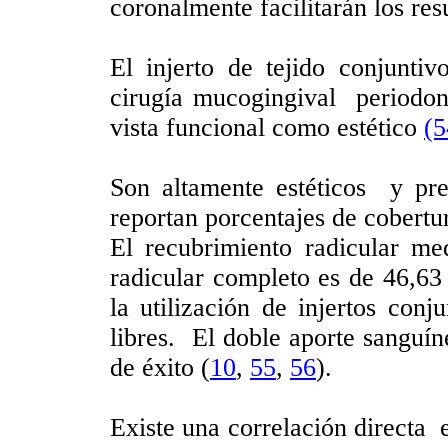
coronalmente facilitarán los res
El injerto de tejido conjunti
cirugía mucogingival periodont
vista funcional como estético
(5
Son altamente estéticos y pre
reportan porcentajes de cobert
El recubrimiento radicular m
radicular completo es de 46,6
la utilización de injertos conj
libres. El doble aporte sanguín
de éxito (
10
,
55
,
56
).
Existe una correlación directa e