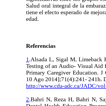
Salud oral integral de la embar
tiene el efecto esperado de mejora
edad.
Referencias
1
.Alsada L, Sigal M, Limeback 
Testing of an Audio- Visual Aid 
Primary Caregiver Education. J 
10 Ago 2014];71(4):241- 241h. D
http://www.cda-adc.ca/JADC/vol-
2
.Bahri N, Reza H, Bahri N, Saj
Dental Health Education Progra