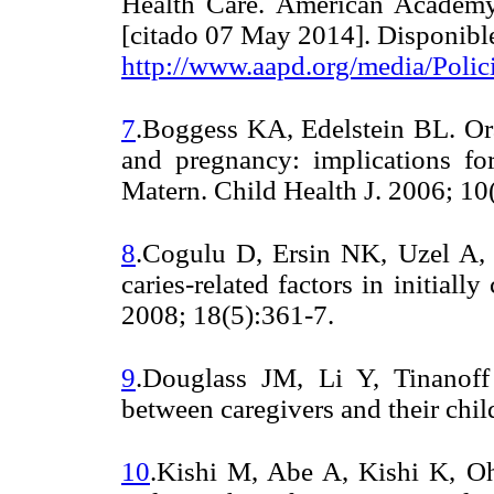
Health Care. American Academy 
[citado 07 May 2014]. Disponibl
http://www.aapd.org/media/Polic
7
.Boggess KA, Edelstein BL. Or
and pregnancy: implications for
Matern. Child Health J. 2006; 1
8
.Cogulu D, Ersin NK, Uzel A, E
caries-related factors in initially 
2008; 18(5):361-7.
9
.Douglass JM, Li Y, Tinanoff
between caregivers and their chil
10
.Kishi M, Abe A, Kishi K, O