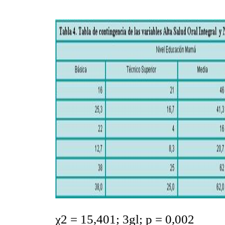
χ2 = 15,401; 3gl; p = 0,002