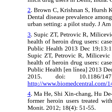
2
.
Brown C, Krishnan S, Hursh K
Dental
disease
prevalence
among 
urban setting: a pilot study. J 
3
.
Supic ZT, Petrovic R, Milicev
health of heroin drug users: ca
Public Health 2013 Dec 19;13:1
Supic ZT, Petrovic R, Milicevic
health of heroin drug users: ca
Public Health [en línea] 2013 De
2015. doi: 10.1186/1471
http://www.biomedcentral.com/
4
.
Ma He, Shi Xin-chang, Hu De-y
former heroin users treated wi
Monit. 2012; 18(4): 51-55.