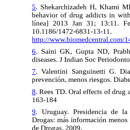
5
.
Shekarchizadeh H, Khami MR,
behavior of drug addicts in wit
línea] 2013 Jan 31; 13:11. F
10.1186/1472-6831
http://www.biomedcentral.com/
6
.
Saini GK, Gupta ND, Prabha
diseases. J Indian Soc Periodont
7
.
Valentini Sanguinetti G. D
prevención, menos riesgos.
Diabe
8
.
Rees TD. Oral effects of drug 
163-184
9
.
Uruguay. Presidencia de la
Drogas: más información menos r
de Drogas, 2009.