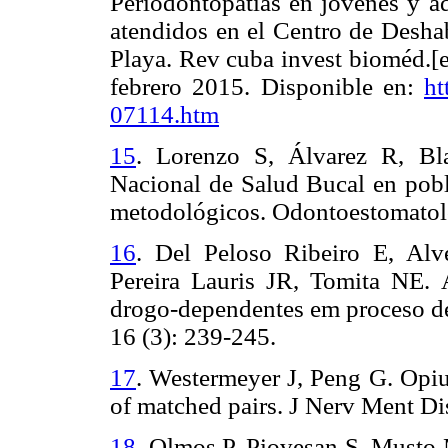
Periodontopatías en jóvenes y ad
atendidos en el Centro de Desha
Playa. Rev cuba invest bioméd.[e
febrero 2015. Disponible en:
ht
07114.htm
15
.
Lorenzo S, Álvarez R, Bl
Nacional de Salud Bucal en pobl
metodológicos. Odontoestomatolo
16
.
Del Peloso Ribeiro E, Alve
Pereira Lauris JR, Tomita NE.
drogo-dependentes em proceso de
16 (3): 239-245.
17
.
Westermeyer J, Peng G. Opium
of matched pairs.
J Nerv Ment Di
18
.
Olmos P, Piovesan S, Musto 