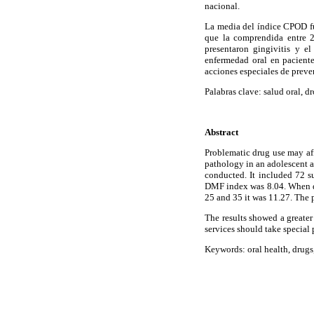
nacional.
La media del índice CPOD fu
que la comprendida entre 2
presentaron gingivitis y e
enfermedad oral en paciente
acciones especiales de prev
Palabras clave
:
salud oral, d
Abstract
Problematic drug use may aff
pathology in an adolescent a
conducted. It included 72 su
DMF index was 8.04. When di
25 and 35 it was 11.27. The 
The results showed a greater 
services should take special
Keywords
:
oral health, drugs