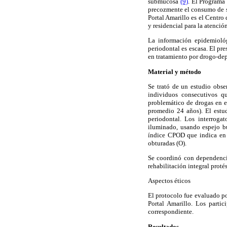
submucosa
(9)
. El Programa
precozmente el consumo de su
Portal Amarillo es el Centr
y residencial para la atenci
La información epidemiológ
periodontal es escasa. El pr
en tratamiento por drogo-depe
Material y método
Se trató de un estudio obse
individuos consecutivos q
problemático de drogas en 
promedio 24 años). El estu
periodontal. Los interroga
iluminado, usando espejo bu
índice CPOD que indica en p
obturadas (O).
Se coordinó con dependenci
rehabilitación integral protés
Aspectos éticos
El protocolo fue evaluado po
Portal Amarillo. Los parti
correspondiente.
Resultados