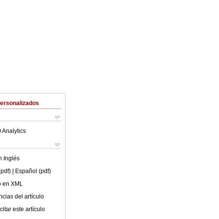
Personalizados
 Analytics
en
Inglés
(pdf)
| Español (pdf)
lo en XML
cias del artículo
itar este artículo