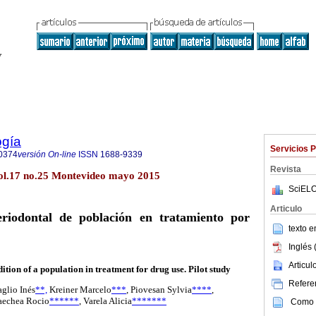
ogía
Servicios 
0374
versión On-line
ISSN
1688-9339
Revista
ol.17 no.25 Montevideo mayo 2015
SciELO
Articulo
riodontal de población en tratamiento por
texto 
Inglés 
Articu
tion of a population in treatment for drug use. Pilot study
Referen
aglio Inés
**,
Kreiner Marcelo
***
, Piovesan Sylvia
****
,
aechea Rocio
******
, Varela Alicia
*******
Como c