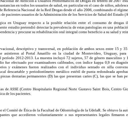
 Nacional de Atención a Usuarios Problemáticos de Drogas en febrero de 2007 esta
stancias en todos los usuarios de salud, en particular en el caso de niños, adole
o de Referencia Nacional de la Red Drogas desde el año 2006, combinando el régime
ón de pacientes usuarios de la Administración de los Servicios de Salud del Estado 
ica en Uruguay respecto a la posible relación entre el consumo de drogas ilí
esente estudio pretendió detectar la prevalencia de estas patologías en una poblaci
ndencia y procurar su rehabilitación oral integral como beneficio a su salud y rein
rvacional, descriptivo y transversal, en población de ambos sexos entre 15 y 3
ue asistieron al Portal Amarillo en la ciudad de Montevideo, Uruguay, para
el período 2012-2013. La muestra incluyó 72 sujetos, 57 de género masculino y 
dio fue efectuado por examinadores calibrados, con índice kappa 0,9 en diagnós
torios y exámenes fueron realizados con el individuo sentado en silla conve
cal descartable y periodontímetro metálico estéril de punta redondeada aproba
iezas dentarias permanentes (D) las que presentan caries (C), las que se han pe
as de ASSE (Centro Hospitalario Regional Norte Gustavo Saint Bois, Centro Gio
ica de los pacientes.
r el Comité de Ética de la Facultad de Odontología de la UdelaR. Se obtuvo la aut
cipantes que accedieron voluntariamente o sus representantes legales firmaron 