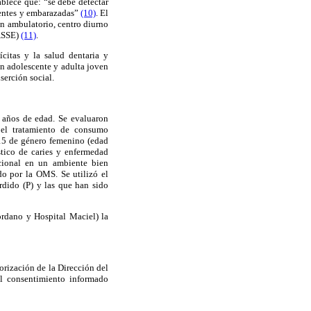
blece que: “se debe detectar
scentes y embarazadas”
(10)
. El
n ambulatorio, centro diurno
(ASSE)
(11)
.
citas y la salud dentaria y
ón adolescente y adulta joven
serción social.
5 años de edad. Se evaluaron
 el tratamiento de consumo
15 de género femenino (edad
tico de caries y enfermedad
ncional en un ambiente bien
do por la OMS. Se utilizó el
rdido (P) y las que han sido
rdano y Hospital Maciel) la
orización de la Dirección del
el consentimiento informado