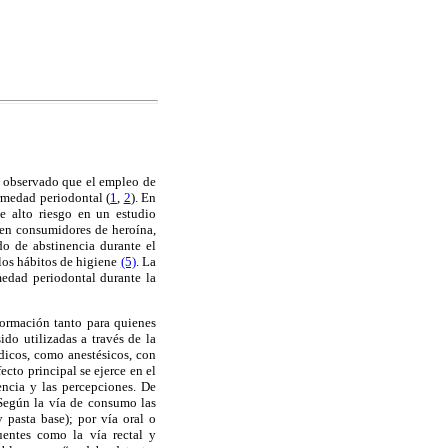
an observado que el empleo de
ermedad periodontal (
1
,
2
). En
e alto riesgo en un estudio
 en consumidores de heroína,
o de abstinencia durante el
 los hábitos de higiene
(5)
. La
edad periodontal durante la
ormación tanto para quienes
ido utilizadas a través de la
édicos, como anestésicos, con
ecto principal se ejerce en el
encia y las percepciones. De
 Según la vía de consumo las
 pasta base); por vía oral o
uentes como la vía rectal y