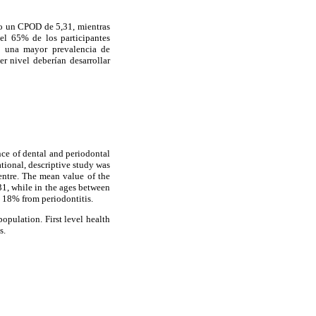
vo un CPOD de 5,31, mientras
el 65% de los participantes
te una mayor prevalencia de
r nivel deberían desarrollar
nce of dental and periodontal
tional, descriptive study was
centre. The mean value of the
1, while in the ages between
d 18% from periodontitis.
population. First level health
s.