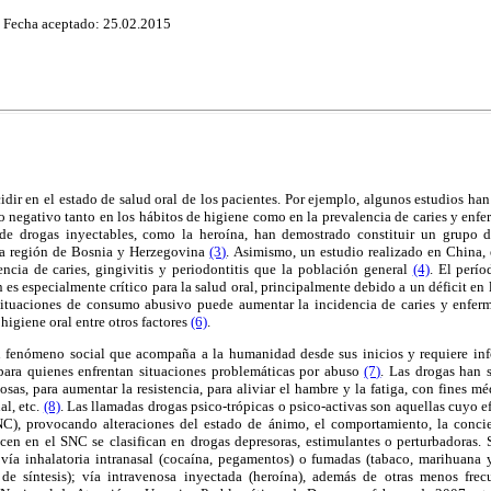
- Fecha aceptado: 25.02.2015
idir en el estado de salud oral de los pacientes. Por ejemplo, algunos estudios h
cto negativo tanto en los hábitos de higiene como en la prevalencia de caries y enf
 de drogas inyectables, como la heroína, han demostrado constituir un grupo d
 la región de Bosnia y Herzegovina
(3)
. Asimismo, un estudio realizado en China,
cia de caries, gingivitis y periodontitis que la población general
(4)
.
El períod
 es especialmente crítico para la salud oral, principalmente debido a un déficit en
ituaciones de consumo abusivo puede aumentar la incidencia de caries y enferm
higiene oral entre otros factores
(6)
.
 fenómeno social que acompaña a la humanidad desde sus inicios y requiere inf
para quienes enfrentan situaciones problemáticas por abuso
(7)
. Las drogas han s
iosas, para aumentar la resistencia, para aliviar el hambre y la fatiga, con fines m
al, etc.
(8)
. Las llamadas drogas psico-trópicas o psico-activas son aquellas cuyo ef
NC), provocando alteraciones del estado de ánimo, el comportamiento, la conci
cen en el SNC se clasifican en drogas depresoras, estimulantes o perturbadoras.
vía inhalatoria intranasal (cocaína, pegamentos) o fumadas (tabaco, marihuana y
 de síntesis); vía intravenosa inyectada (heroína), además de otras menos frec