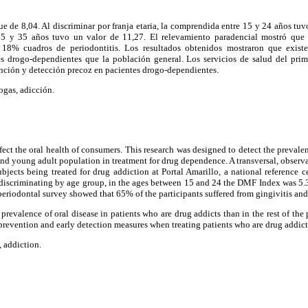
e de 8,04. Al discriminar por franja etaria, la comprendida entre 15 y 24 años tu
5 y 35 años tuvo un valor de 11,27. El relevamiento paradencial mostró que 
l 18% cuadros de periodontitis. Los resultados obtenidos mostraron que exis
s drogo-dependientes que la población general. Los servicios de salud del prime
ención y detección precoz en pacientes drogo-dependientes.
rogas, adicción.
ect the oral health of consumers. This research was designed to detect the prevale
nd young adult population in treatment for drug dependence. A transversal, observa
bjects being treated for drug addiction at Portal Amarillo, a national reference 
scriminating by age group, in the ages between 15 and 24 the DMF Index was 5.3
periodontal survey showed that 65% of the participants suffered from gingivitis an
prevalence of oral disease in patients who are drug addicts than in the rest of the 
 prevention and early detection measures when treating patients who are drug addict
, addiction.