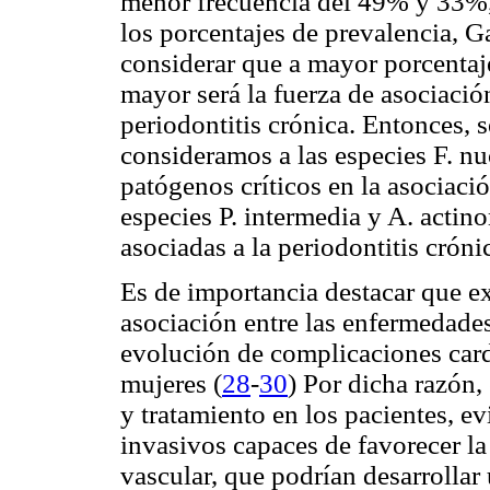
menor frecuencia del 49% y 33%, 
los porcentajes de prevalencia, Ga
considerar que a mayor porcentaj
mayor será la fuerza de asociació
periodontitis crónica. Entonces, s
consideramos a las especies
F. n
patógenos críticos en la asociació
especies
P. intermedia
y
A.
actin
asociadas a la periodontitis crón
Es de importancia destacar que ex
asociación entre las enfermedade
evolución de complicaciones car
mujeres (
28
-
30
) Por dicha razón,
y tratamiento en los pacientes, e
invasivos capaces de favorecer la 
vascular, que podrían desarrollar 