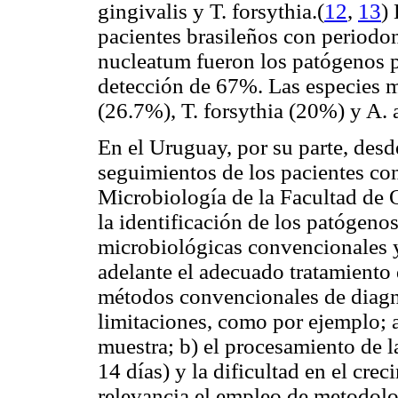
gingivalis
y
T.
forsythia
.(
12
,
13
)
pacientes brasileños con periodon
nucleatum
fueron los patógenos p
detección de 67%. Las especies 
(26.7%),
T. forsythia
(20%) y
A. 
En el Uruguay, por su parte, desde
seguimientos de los pacientes con
Microbiología de la Facultad de
la identificación de los patógen
microbiológicas convencionales y
adelante el adecuado tratamiento 
métodos convencionales de diagnó
limitaciones, como por ejemplo; a
muestra; b) el procesamiento de l
14 días) y la dificultad en el crec
relevancia el empleo de metodol