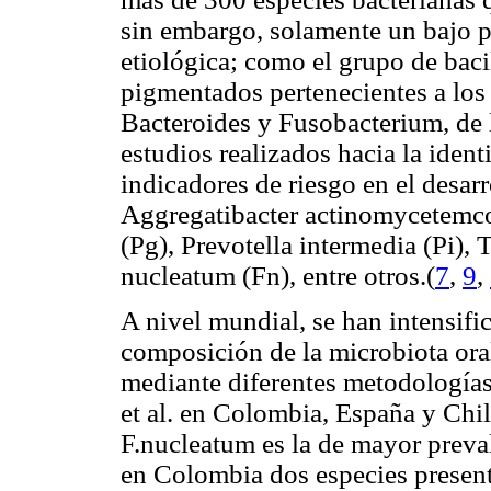
sin embargo, solamente un bajo p
etiológica; como el grupo de bac
pigmentados pertenecientes a lo
Bacteroides
y
Fusobacterium
, de
estudios realizados hacia la iden
indicadores de riesgo en el desarr
Aggregatibacter actinomycetemc
(Pg),
Prevotella intermedia
(Pi),
T
nucleatum
(Fn), entre otros.(
7
,
9
,
A nivel mundial, se han intensifi
composición de la microbiota ora
mediante diferentes metodología
et al
. en Colombia, España y Chil
F.nucleatum
es la de mayor preva
en Colombia dos especies presen