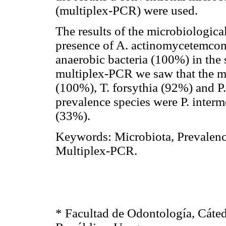
(multiplex-PCR) were used.
The results of the microbiologic
presence of
A. actinomycetemcom
anaerobic bacteria (100%) in the 
multiplex-PCR we saw that the m
(100%),
T. forsythia
(92%) and
P
prevalence species were
P. inter
(33%).
Keywords
:
Microbiota, Prevalenc
Multiplex-PCR.
*
Facultad de Odontología, Cáte