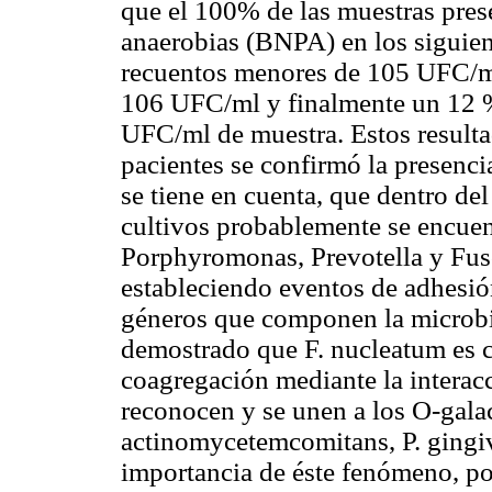
que el 100% de las muestras pres
anaerobias (BNPA) en los siguien
recuentos menores de 10
5
UFC/ml,
10
6
UFC/ml y finalmente un 12 %
UFC/ml de muestra. Estos resulta
pacientes se confirmó la presenci
se tiene en cuenta, que dentro de
cultivos probablemente se encuen
Porphyromonas, Prevotella
y
Fus
estableciendo eventos de adhesió
géneros que componen la microbio
demostrado que
F. nucleatum
es c
coagregación mediante la interacc
reconocen y se unen a los O-gala
actinomycetemcomitans
,
P. gingi
importancia de éste fenómeno, po