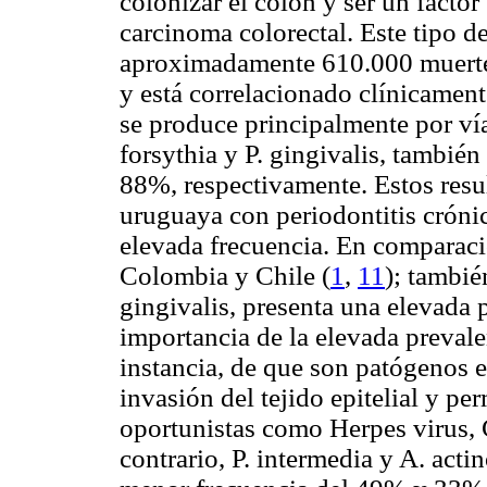
colonizar el colon y ser un factor
carcinoma colorectal. Este tipo d
aproximadamente 610.000 muerte
y está correlacionado clínicament
se produce principalmente por ví
forsythia
y
P. gingivalis
, también
88%, respectivamente. Estos resu
uruguaya con periodontitis cróni
elevada frecuencia. En comparaci
Colombia y Chile (
1
,
11
); tambié
gingivalis
, presenta una elevada
importancia de la elevada preval
instancia, de que son patógenos e
invasión del tejido epitelial y pe
oportunistas como
Herpes virus
,
contrario
, P. intermedia
y
A. acti