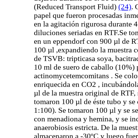
(Reduced Transport Fluid)
(24)
. 
papel que fueron procesadas inme
en la agitación rigurosa durante 4
diluciones seriadas en RTF.Se to
en un eppendorf con 900 µl de RT
100 µl ,expandiendo la muestra co
de TSVB: tripticasa soya, bacitra
10 ml de suero de caballo (10%) 
actinomycetemcomitans
. Se colo
enriquecida en CO
2
, incubándol
µl de la muestra original de RTF,
tomaron 100 µl de éste tubo y se 
1:100). Se tomaron 100 µl y se s
con menadiona y hemina, y se in
anaerobiosis estricta. De la mues
almacenaron a -30ºC y luego fuer