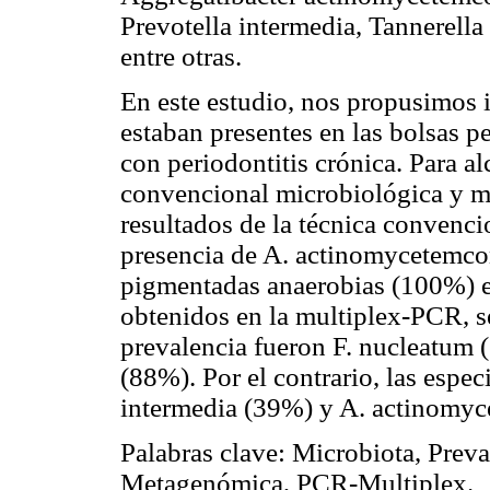
Prevotella intermedia, Tannerell
entre otras.
En este estudio, nos propusimos i
estaban presentes en las bolsas 
con periodontitis crónica. Para al
convencional microbiológica y 
resultados de la técnica convenci
presencia de
A. actinomycetemc
pigmentadas anaerobias (100%) en
obtenidos en la multiplex-PCR, s
prevalencia fueron
F. nucleatum
(
(88%). Por el contrario, las espe
intermedia
(39%) y
A. actinomyc
Palabras clave
:
Microbiota, Preval
Metagenómica, PCR-Multiplex.