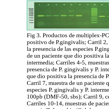
Fig 3. Productos de
multiplex-P
positivo de
P.gingivalis;
Carril 2
la presencia de las especies
P.gin
de un paciente que dio positiva l
intermedia
; Carriles 4-5, muestra
presencia de
P. gingivalis
y
P. in
que dio positiva la presencia de
P
Carril 7, muestra de un paciente q
especies
P. gingivalis
y
P. interm
100pb (
DMF-50, sbs
)
;
Carril 9, 
Carriles 10-14, muestras de pacie