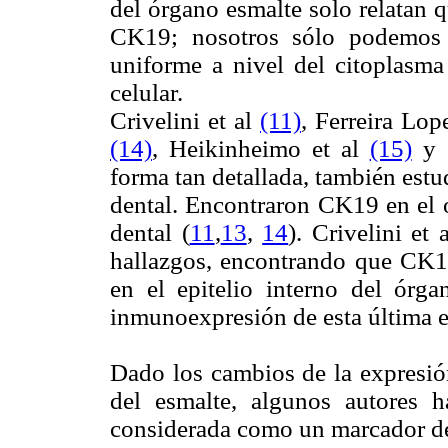
del órgano esmalte solo relatan 
CK19; nosotros sólo podemos 
uniforme a nivel del citoplasma
celular.
Crivelini et al
(11)
, Ferreira Lop
(14)
, Heikinheimo et al
(15)
y 
forma tan detallada, también est
dental. Encontraron CK19 en el 
dental (
11
,
13
,
14
). Crivelini et
hallazgos, encontrando que CK
en el epitelio interno del órg
inmunoexpresión de esta última e
Dado los cambios de la expresió
del esmalte, algunos autores 
considerada como un marcador de 