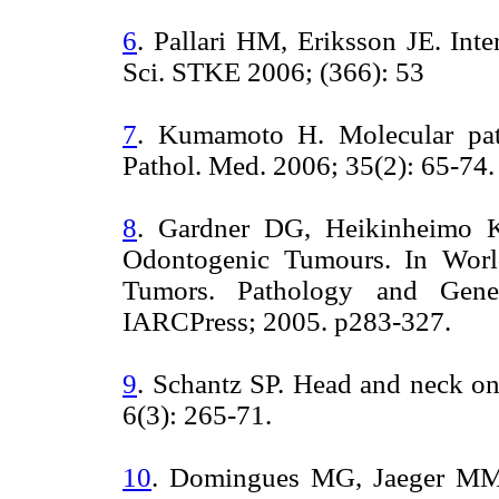
6
. Pallari HM, Eriksson JE. Inte
Sci. STKE 2006; (366): 53
7
. Kumamoto H. Molecular pat
Pathol. Med. 2006; 35(2): 65-74.
8
. Gardner DG, Heikinheimo 
Odontogenic Tumours. In World
Tumors. Pathology and Gen
IARCPress; 2005. p283-327.
9
. Schantz SP. Head and neck on
6(3): 265-71.
10
. Domingues MG, Jaeger MM,