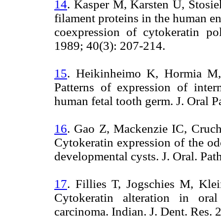
14
. Kasper M, Karsten U, Stosiek
filament proteins in the human e
coexpression of cytokeratin pol
1989; 40(3): 207-214.
15
. Heikinheimo K, Hormia M,
Patterns of expression of inte
human fetal tooth germ. J. Oral 
16
. Gao Z, Mackenzie IC, Cruch
Cytokeratin expression of the odo
developmental cysts. J. Oral. Pat
17
. Fillies T, Jogschies M, Kl
Cytokeratin alteration in or
carcinoma. Indian. J. Dent. Res. 