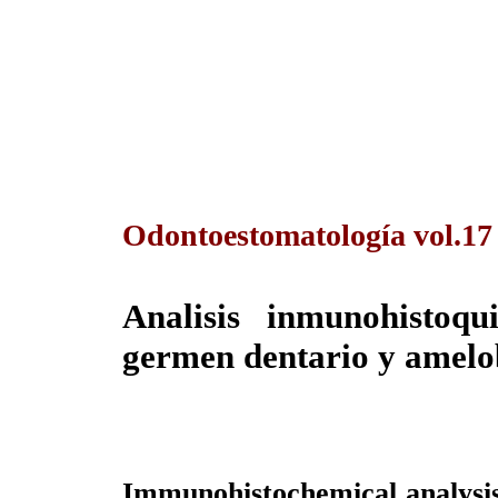
Odontoestomatología vol.1
Analisis inmunohisto
germen dentario y amel
Immunohistochemical analysis