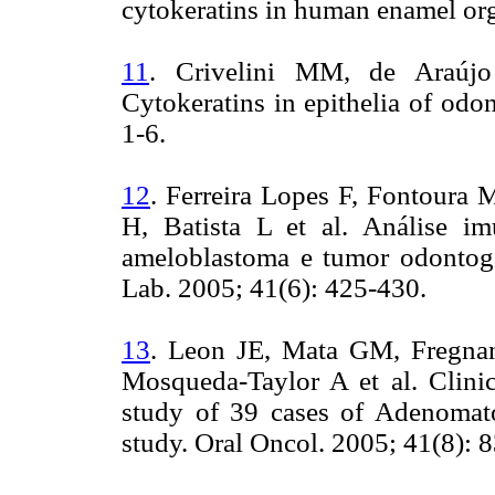
cytokeratins in human enamel orga
11
. Crivelini MM, de Araú
Cytokeratins in epithelia of odo
1-6.
12
. Ferreira Lopes F, Fontoura
H, Batista L et al. Análise im
ameloblastoma e tumor odontogê
Lab. 2005; 41(6): 425-430.
13
. Leon JE, Mata GM, Fregnan
Mosqueda-Taylor A et al. Clini
study of 39 cases of Adenomat
study. Oral Oncol. 2005; 41(8): 