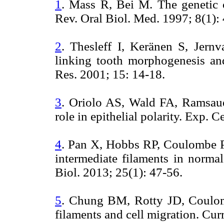
1
. Mass R, Bei M. The genetic c
Rev. Oral Biol. Med. 1997; 8(1): 
2
. Thesleff I, Keränen S, Jernv
linking tooth morphogenesis and
Res. 2001; 15: 14-18.
3
. Oriolo AS, Wald FA, Ramsauer
role in epithelial polarity. Exp.
4
. Pan X, Hobbs RP, Coulombe PA
intermediate filaments in normal
Biol. 2013; 25(1): 47-56.
5
. Chung BM, Rotty JD, Coulom
filaments and cell migration. Cur