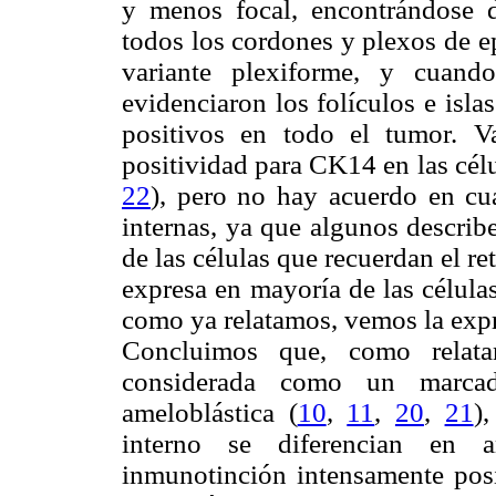
y menos focal, encontrándose d
todos los cordones y plexos de e
variante plexiforme, y cuando
evidenciaron los folículos e isl
positivos en todo el tumor. Va
positividad para CK14 en las célul
22
), pero no hay acuerdo en cua
internas, ya que algunos describ
de las células que recuerdan el re
expresa en mayoría de las células
como ya relatamos, vemos la expr
Concluimos que, como relata
considerada como un marcado
ameloblástica (
10
,
11
,
20
,
21
)
interno se diferencian en a
inmunotinción intensamente posi